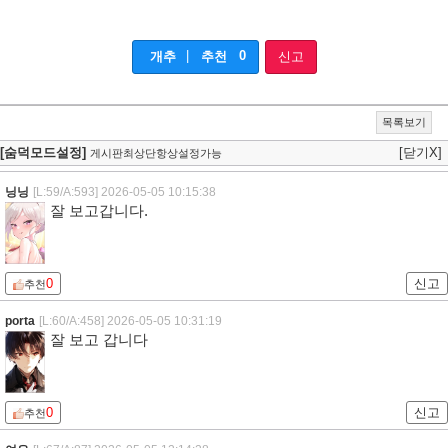
|
0
개추
추천
신고
목록보기
[숨덕모드설정]
[닫기X]
게시판최상단항상설정가능
닝닝
[L:59/A:593]
2026-05-05 10:15:38
잘 보고갑니다.
0
신고
추천
porta
[L:60/A:458]
2026-05-05 10:31:19
잘 보고 갑니다
0
신고
추천