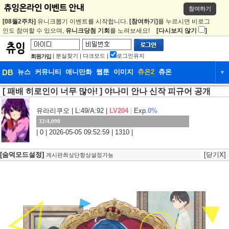
참여하기
[08월2주차]
유니크뽑기 이벤트를 시작합니다.
[참여하기]
를 누르시면 비로그
인도 참여할 수 있으며,
유니크당첨 기회
를 노려보세요!
[다시보지 않기
]
|
분실찾기
|
다크모드
|
로그인유지
회원가입
DB
뉴스
커뮤니티
애니만화
웹툰
이미지
츄온2
츄온
▼
[ 패배 히로인이 너무 많아! ] 야나미 안나 신작 피규어 공개
DB
뉴스
커뮤니티
애니만화
웹툰
이미지
츄온2
츄온
유라리쿠오
| L:49/A:92 |
LV204
|
Exp.
0%
32/4,090
| 0 | 2026-05-05 09:52:59 | 1310 |
[숨덕모드설정]
[닫기X]
게시판최상단항상설정가능