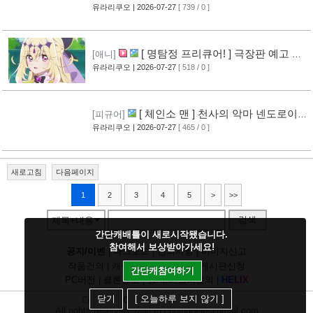
그림 공개
유라리쿠오
| 2026-07-27
[ 739 / 0 ]
[14]
[ 명탐정 프리큐어! ] 극장판 예고 영
[애니]
상 공개
유라리쿠오
| 2026-07-27
[ 518 / 0 ]
[10]
[ 체인소 맨 ] 천사의 악마 넨도로이드
[피규어]
공개
유라리쿠오
| 2026-07-27
[ 465 / 0 ]
[11]
새로고침
다음페이지
1
2
3
4
5
>
>>
검색
제목+내용
간단캐배틀이 새로시작됐습니다.
참여해서 보상받아가세요!
공지/이벤
|
다크모드
|
건의사항
|
이미지신고
작품건의
|
캐릭건의
|
기타디비
|
게시판신청
간단캐참여하기
PC버전
|
클론신고
|
정지/패널티문의
|
H
E
L
I
X
닫기
[ 오늘하루 보지 않기 ]
Copyright
CHUING
Communications.
All rights reserved. Mail to chuinghelp@gmail.com