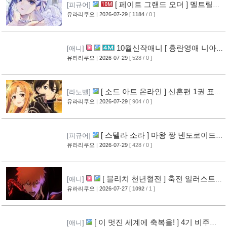
[ 페이트 그랜드 오더 ] 멜트릴리
[피규어]
스 신작 피규어 공개
유라리쿠오
| 2026-07-29
[
1184
/ 0 ]
[12]
10월신작애니 [ 흉란영애 니아
[애니]
리스톤 ] PV 영상 공개
유라리쿠오
| 2026-07-29
[ 528 / 0 ]
[13]
[ 소드 아트 온라인 ] 신혼편 1권 표지
[라노벨]
공개
유라리쿠오
| 2026-07-29
[ 904 / 0 ]
[16]
[ 스텔라 소라 ] 마왕 짱 넨도로이드
[피규어]
공개
유라리쿠오
| 2026-07-29
[ 428 / 0 ]
[10]
[ 블리치 천년혈전 ] 축전 일러스트 &
[애니]
오프닝 영상 공개
유라리쿠오
| 2026-07-27
[
1092
/ 1 ]
[14]
[ 이 멋진 세계에 축복을! ] 4기 비주얼
[애니]