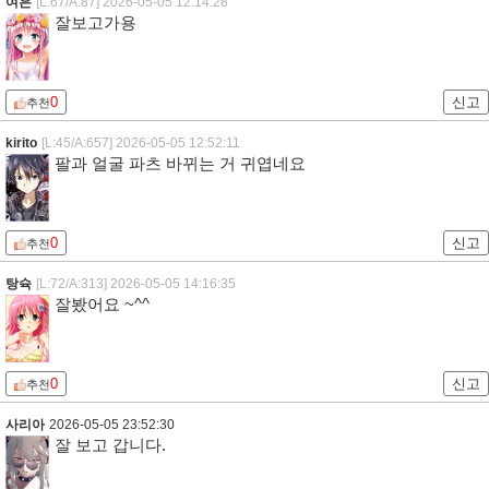
여은
[L:67/A:87]
2026-05-05 12:14:28
잘보고가용
0
신고
추천
kirito
[L:45/A:657]
2026-05-05 12:52:11
팔과 얼굴 파츠 바뀌는 거 귀엽네요
0
신고
추천
탕슉
[L:72/A:313]
2026-05-05 14:16:35
잘봤어요 ~^^
0
신고
추천
사리아
2026-05-05 23:52:30
잘 보고 갑니다.