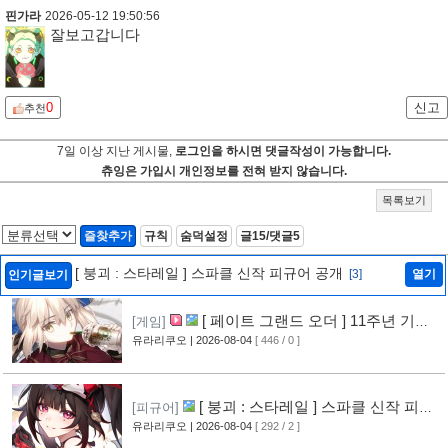
핀가라
2026-05-12 19:50:56
잘보고갑니다
0
신고
추천
7일 이상 지난 게시물,
로그인을 하시면 댓글작성이 가능합니다.
츄잉은 가입시 개인정보를 전혀 받지 않습니다.
목록보기
즐찾추가
규칙
숨덕설정
글15/댓글5
[ 붕괴 : 스타레일 ] 스파클 신작 피규어 공개
[3]
열기
인기글보기
[ 페이트 그랜드 오더 ] 11주년 기념
[게임]
영상 공개
유라리쿠오
| 2026-08-04
[ 446 / 0 ]
[6]
[ 붕괴 : 스타레일 ] 스파클 신작 피규
[피규어]
어 공개
유라리쿠오
| 2026-08-04
[ 292 / 2 ]
[3]