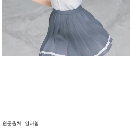
원문출처 : 알터웹