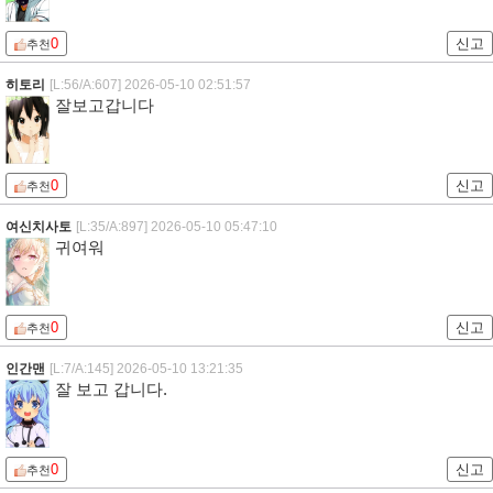
0
신고
추천
히토리
[L:56/A:607]
2026-05-10 02:51:57
잘보고갑니다
0
신고
추천
여신치사토
[L:35/A:897]
2026-05-10 05:47:10
귀여워
0
신고
추천
인간맨
[L:7/A:145]
2026-05-10 13:21:35
잘 보고 갑니다.
0
신고
추천