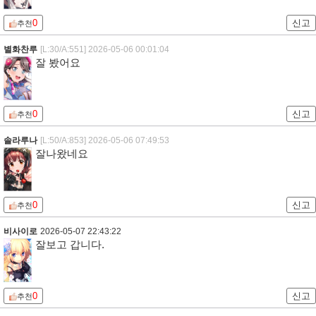
0
신고
추천
별화찬루
[L:30/A:551]
2026-05-06 00:01:04
잘 봤어요
0
신고
추천
솔라루나
[L:50/A:853]
2026-05-06 07:49:53
잘나왔네요
0
신고
추천
비사이로
2026-05-07 22:43:22
잘보고 갑니다.
0
신고
추천