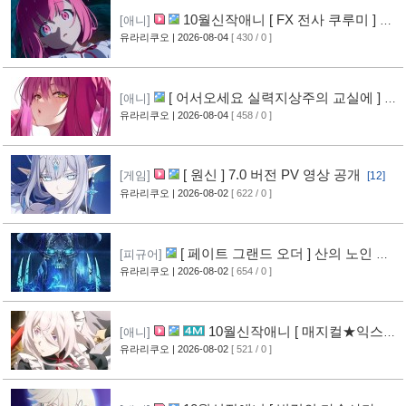
10월신작애니 [ FX 전사 쿠루미 ] PV
[애니]
영상 공개
유라리쿠오
| 2026-08-04
[ 430 / 0 ]
[6]
[ 어서오세요 실력지상주의 교실에 ] 블
[애니]
루레이 VOL.2 표지 공개
유라리쿠오
| 2026-08-04
[ 458 / 0 ]
[7]
[ 원신 ] 7.0 버전 PV 영상 공개
[게임]
[12]
유라리쿠오
| 2026-08-02
[ 622 / 0 ]
[ 페이트 그랜드 오더 ] 산의 노인 신
[피규어]
작 피규어 공개
유라리쿠오
| 2026-08-02
[ 654 / 0 ]
[17]
10월신작애니 [ 매지컬★익스플
[애니]
로러 ] PV 영상 공개
유라리쿠오
| 2026-08-02
[ 521 / 0 ]
[12]