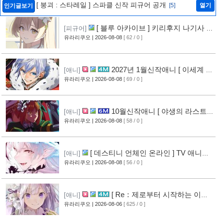
[ 붕괴 : 스타레일 ] 스파클 신작 피규어 공개
[5]
열기
인기글보기
[ 블루 아카이브 ] 키리후지 나기사 신
[피규어]
작 피규어 공개
유라리쿠오
| 2026-08-08
[ 62 / 0 ]
[1]
2027년 1월신작애니 [ 이세계 전
[애니]
생 소동기 ] PV 영상 공개
유라리쿠오
| 2026-08-08
[ 69 / 0 ]
[1]
10월신작애니 [ 야생의 라스트
[애니]
보스가 나타났다! ] 2기 PV 영상 공개
유라리쿠오
| 2026-08-08
[ 58 / 0 ]
[1]
[ 데스티니 언체인 온라인 ] TV 애니메
[애니]
이션화 결정
유라리쿠오
| 2026-08-08
[ 56 / 0 ]
[1]
[ Re：제로부터 시작하는 이세
[애니]
계 생활 ] 4기 탈환편 PV 영상 공개
유라리쿠오
| 2026-08-06
[ 625 / 0 ]
[10]