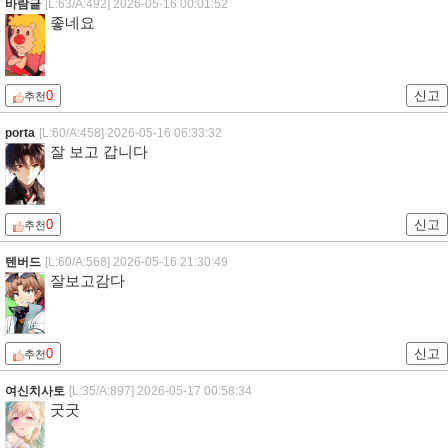
바람글
[L:63/A:492]
2026-05-16 00:01:52
좋네요
0
신고
추천
porta
[L:60/A:458]
2026-05-16 06:33:32
잘 보고 갑니다
0
신고
추천
텐버드
[L:60/A:568]
2026-05-16 21:30:49
잘보고감다
0
신고
추천
여신치사토
[L:35/A:897]
2026-05-17 00:58:34
굿굿