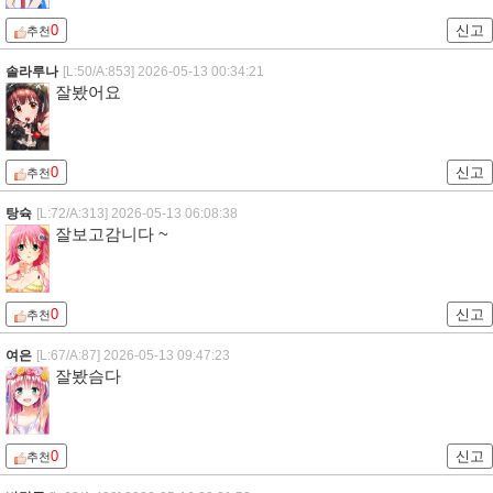
0
신고
추천
솔라루나
[L:50/A:853]
2026-05-13 00:34:21
잘봤어요
0
신고
추천
탕슉
[L:72/A:313]
2026-05-13 06:08:38
잘보고감니다 ~
0
신고
추천
여은
[L:67/A:87]
2026-05-13 09:47:23
잘봤슴다
0
신고
추천