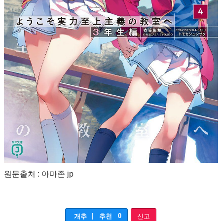
원문출처 : 아마존 jp
|
0
개추
추천
신고