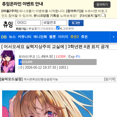
참여하기
[08월2주차]
유니크뽑기 이벤트를 시작합니다.
[참여하기]
를 누르시면 비로그
인도 참여할 수 있으며,
유니크당첨 기회
를 노려보세요!
[다시보지 않기
]
|
분실찾기
|
다크모드
|
로그인유지
회원가입
DB
뉴스
커뮤니티
애니만화
웹툰
이미지
츄온2
츄온
▼
[ 어서오세요 실력지상주의 교실에 ] 3학년편 4권 표지 공개
DB
뉴스
커뮤니티
애니만화
웹툰
이미지
츄온2
츄온
유라리쿠오
| L:49/A:92 |
LV204
|
Exp.
4%
182/4,090
| 0 | 2026-05-12 19:37:33 | 1053 |
[숨덕모드설정]
[닫기X]
게시판최상단항상설정가능