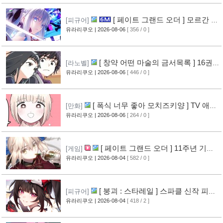
[ 페이트 그랜드 오더 ] 모르간 르
[피규어]
페이 신작 피규어 공개
유라리쿠오
| 2026-08-06
[ 356 / 0 ]
[6]
[ 창약 어떤 마술의 금서목록 ] 16권
[라노벨]
표지 공개
유라리쿠오
| 2026-08-06
[ 446 / 0 ]
[8]
[ 폭식 너무 좋아 모치즈키양 ] TV 애니
[만화]
메이션화 결정
유라리쿠오
| 2026-08-06
[ 264 / 0 ]
[9]
[ 페이트 그랜드 오더 ] 11주년 기념
[게임]
영상 공개
유라리쿠오
| 2026-08-04
[ 582 / 0 ]
[8]
[ 붕괴 : 스타레일 ] 스파클 신작 피규
[피규어]
어 공개
유라리쿠오
| 2026-08-04
[ 418 / 2 ]
[5]