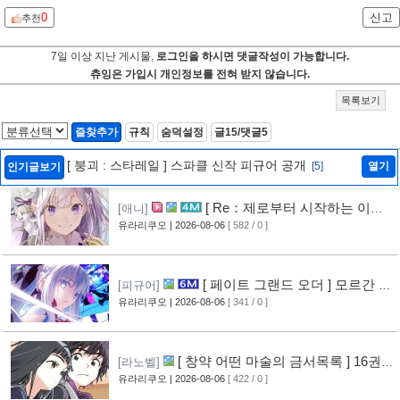
0
신고
추천
7일 이상 지난 게시물,
로그인을 하시면 댓글작성이 가능합니다.
츄잉은 가입시 개인정보를 전혀 받지 않습니다.
목록보기
즐찾추가
규칙
숨덕설정
글15/댓글5
[ 붕괴 : 스타레일 ] 스파클 신작 피규어 공개
[5]
열기
인기글보기
[ Re：제로부터 시작하는 이세
[애니]
계 생활 ] 4기 탈환편 PV 영상 공개
유라리쿠오
| 2026-08-06
[ 582 / 0 ]
[10]
[ 페이트 그랜드 오더 ] 모르간 르
[피규어]
페이 신작 피규어 공개
유라리쿠오
| 2026-08-06
[ 341 / 0 ]
[6]
[ 창약 어떤 마술의 금서목록 ] 16권
[라노벨]
표지 공개
유라리쿠오
| 2026-08-06
[ 422 / 0 ]
[8]