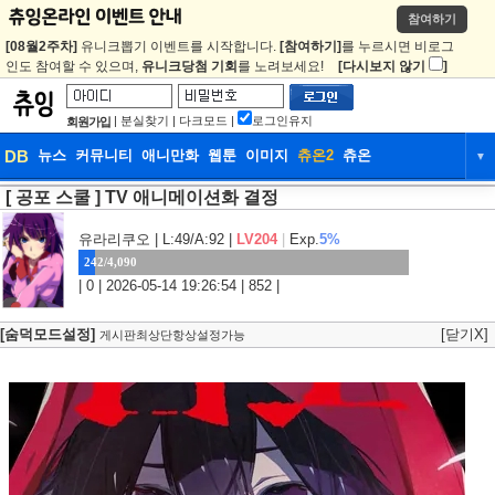
참여하기
[08월2주차]
유니크뽑기 이벤트를 시작합니다.
[참여하기]
를 누르시면 비로그
인도 참여할 수 있으며,
유니크당첨 기회
를 노려보세요!
[다시보지 않기
]
|
분실찾기
|
다크모드
|
로그인유지
회원가입
DB
뉴스
커뮤니티
애니만화
웹툰
이미지
츄온2
츄온
▼
[ 공포 스쿨 ] TV 애니메이션화 결정
DB
뉴스
커뮤니티
애니만화
웹툰
이미지
츄온2
츄온
유라리쿠오
| L:49/A:92 |
LV204
|
Exp.
5%
242/4,090
| 0 | 2026-05-14 19:26:54 | 852 |
[숨덕모드설정]
[닫기X]
게시판최상단항상설정가능