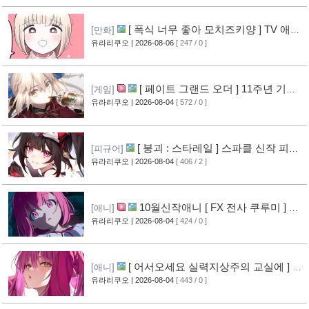
[ 폭식 너무 좋아 모치즈키양 ] TV 애니
[만화]
메이션화 결정
유라리쿠오
| 2026-08-06
[ 247 / 0 ]
[9]
[ 페이트 그랜드 오더 ] 11주년 기념
[게임]
영상 공개
유라리쿠오
| 2026-08-04
[ 572 / 0 ]
[8]
[ 붕괴 : 스타레일 ] 스파클 신작 피규
[피규어]
어 공개
유라리쿠오
| 2026-08-04
[ 406 / 2 ]
[5]
10월신작애니 [ FX 전사 쿠루미 ] PV
[애니]
영상 공개
유라리쿠오
| 2026-08-04
[ 424 / 0 ]
[6]
[ 어서오세요 실력지상주의 교실에 ] 블
[애니]
루레이 VOL.2 표지 공개
유라리쿠오
| 2026-08-04
[ 443 / 0 ]
[7]