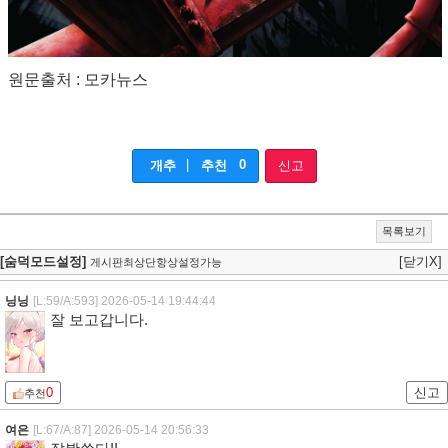
원문출처 : 모카뉴스
|
0
개추
추천
신고
목록보기
[숨덕모드설정]
[닫기X]
게시판최상단항상설정가능
닝닝
[L:59/A:593]
2026-05-14 19:44:44
잘 보고갑니다.
0
신고
추천
여은
[L:67/A:87]
2026-05-14 20:56:33