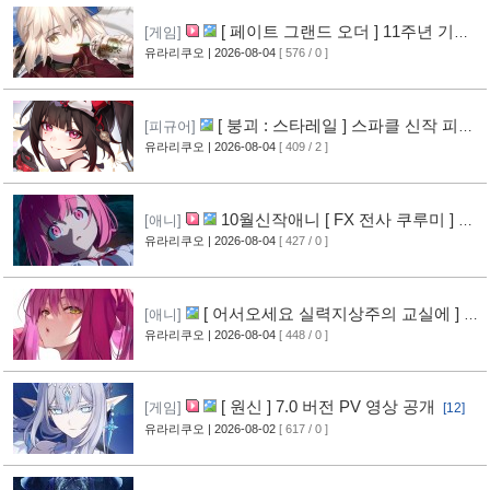
[ 페이트 그랜드 오더 ] 11주년 기념
[게임]
영상 공개
유라리쿠오
| 2026-08-04
[ 576 / 0 ]
[8]
[ 붕괴 : 스타레일 ] 스파클 신작 피규
[피규어]
어 공개
유라리쿠오
| 2026-08-04
[ 409 / 2 ]
[5]
10월신작애니 [ FX 전사 쿠루미 ] PV
[애니]
영상 공개
유라리쿠오
| 2026-08-04
[ 427 / 0 ]
[6]
[ 어서오세요 실력지상주의 교실에 ] 블
[애니]
루레이 VOL.2 표지 공개
유라리쿠오
| 2026-08-04
[ 448 / 0 ]
[7]
[ 원신 ] 7.0 버전 PV 영상 공개
[게임]
[12]
유라리쿠오
| 2026-08-02
[ 617 / 0 ]