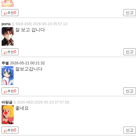
0
신고
추천
porta
[L:60/A:458]
2026-05-19 05:57:13
잘 보고 갑니다
0
신고
추천
루벨
2026-05-21 00:21:32
잘보고갑니다
0
신고
추천
바람글
[L:63/A:492]
2026-05-23 07:57:58
좋네요
0
신고
추천