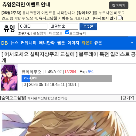
참여하기
[08월2주차]
유니크뽑기 이벤트를 시작합니다.
[참여하기]
를 누르시면 비로그
인도 참여할 수 있으며,
유니크당첨 기회
를 노려보세요!
[다시보지 않기
]
|
분실찾기
|
다크모드
|
로그인유지
회원가입
DB
뉴스
커뮤니티
애니만화
웹툰
이미지
츄온2
츄온
▼
[ 어서오세요 실력지상주의 교실에 ] 블루레이 특전 일러스트 공
DB
뉴스
커뮤니티
애니만화
개
웹툰
이미지
츄온2
츄온
유라리쿠오
| L:49/A:92 |
LV204
|
Exp.
9%
392/4,090
| 0 | 2026-05-18 19:45:11 | 1091 |
[숨덕모드설정]
[닫기X]
게시판최상단항상설정가능