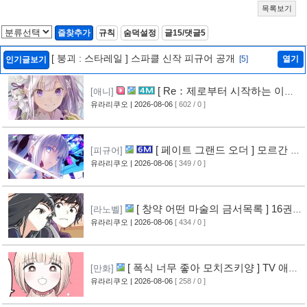
목록보기
즐찾추가
규칙
숨덕설정
글15/댓글5
[ 붕괴 : 스타레일 ] 스파클 신작 피규어 공개
[5]
열기
인기글보기
[ Re：제로부터 시작하는 이세
[애니]
계 생활 ] 4기 탈환편 PV 영상 공개
유라리쿠오
| 2026-08-06
[ 602 / 0 ]
[10]
[ 페이트 그랜드 오더 ] 모르간 르
[피규어]
페이 신작 피규어 공개
유라리쿠오
| 2026-08-06
[ 349 / 0 ]
[6]
[ 창약 어떤 마술의 금서목록 ] 16권
[라노벨]
표지 공개
유라리쿠오
| 2026-08-06
[ 434 / 0 ]
[8]
[ 폭식 너무 좋아 모치즈키양 ] TV 애니
[만화]
메이션화 결정
유라리쿠오
| 2026-08-06
[ 258 / 0 ]
[9]