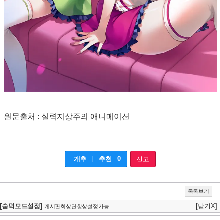
원문출처 : 실력지상주의 애니메이션
|
0
개추
추천
신고
목록보기
[숨덕모드설정]
[닫기X]
게시판최상단항상설정가능