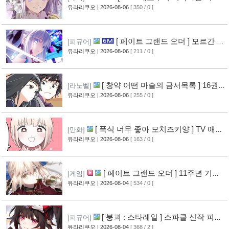
계 생활 ] 4기 탈환편 PV 영상 공개
유라리쿠오
| 2026-08-06
[ 350 / 0 ]
[8]
[ 페이트 그랜드 오더 ] 모르간 르
[피규어]
페이 신작 피규어 공개
유라리쿠오
| 2026-08-06
[ 211 / 0 ]
[3]
[ 창약 어떤 마술의 금서목록 ] 16권
[라노벨]
표지 공개
유라리쿠오
| 2026-08-06
[ 255 / 0 ]
[5]
[ 폭식 너무 좋아 모치즈키양 ] TV 애니
[만화]
메이션화 결정
유라리쿠오
| 2026-08-06
[ 163 / 0 ]
[4]
[ 페이트 그랜드 오더 ] 11주년 기념
[게임]
영상 공개
유라리쿠오
| 2026-08-04
[ 534 / 0 ]
[7]
[ 붕괴 : 스타레일 ] 스파클 신작 피규
[피규어]
어 공개
유라리쿠오
| 2026-08-04
[ 368 / 2 ]
[4]