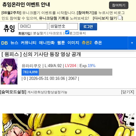
참여하기
[08월2주차]
유니크뽑기 이벤트를 시작합니다.
[참여하기]
를 누르시면 비로그
인도 참여할 수 있으며,
유니크당첨 기회
를 노려보세요!
[다시보지 않기
]
|
분실찾기
|
다크모드
|
로그인유지
회원가입
DB
뉴스
커뮤니티
애니만화
웹툰
이미지
츄온2
츄온
▼
[ 원피스 ] 신의 기사단 등장 영상 공개
DB
뉴스
커뮤니티
애니만화
웹툰
이미지
츄온2
츄온
유라리쿠오
| L:49/A:92 |
LV204
|
Exp.
19%
782/4,090
| 0 | 2026-05-31 00:16:06 | 2067 |
[숨덕모드설정]
[닫기X]
게시판최상단항상설정가능