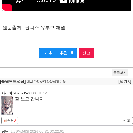
원문출처 : 원피스 유투브 채널
|
0
개추
추천
신고
목록보기
[숨덕모드설정]
[닫기X]
게시판최상단항상설정가능
사리아
2026-05-31 00:18:54
잘 보고 갑니다.
0
신고
추천
닝닝
[L:59/A:593]
2026-05-31 03:22:01