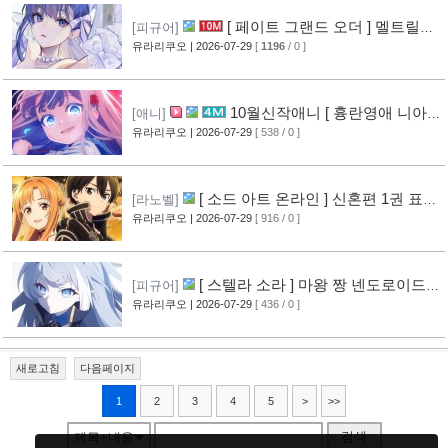
[ 페이트 그랜드 오더 ] 멜트릴리
[피규어]
스 신작 피규어 공개
유라리쿠오
| 2026-07-29
[
1196
/ 0 ]
[12]
10월신작애니 [ 흉란영애 니아
[애니]
리스톤 ] PV 영상 공개
유라리쿠오
| 2026-07-29
[ 538 / 0 ]
[13]
[ 소드 아트 온라인 ] 신혼편 1권 표지
[라노벨]
공개
유라리쿠오
| 2026-07-29
[ 916 / 0 ]
[16]
[ 스텔라 소라 ] 마왕 짱 넨도로이드
[피규어]
공개
유라리쿠오
| 2026-07-29
[ 436 / 0 ]
[10]
새로고침
다음페이지
1
2
3
4
5
>
>>
검색
제목+내용