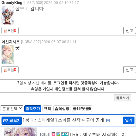
GreedyKing
[L:53/A:538]
2026-06-02 10:31:17
잘보고 갑니다
0
신고
추천
여신치사토
[L:35/A:897]
2026-06-07 08:31:11
굿
0
신고
추천
7일 이상 지난 게시물,
로그인을 하시면 댓글작성이 가능합니다.
츄잉은 가입시 개인정보를 전혀 받지 않습니다.
목록보기
즐찾추가
규칙
숨덕설정
글15/댓글5
[ 붕괴 : 스타레일 ] 스파클 신작 피규어 공개
[4]
열기
인기글보기
[ Re：제로부터 시작하는 이세
[애니]