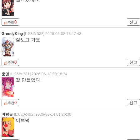
0
신고
추천
GreedyKing
[L:53/A:538]
2026-06-08 17:47:42
잘보고 가요
0
신고
추천
운명
[L:95/A:381]
2026-06-13 00:18:34
잘 만들었다
0
신고
추천
바람글
[L:63/A:492]
2026-06-14 01:26:38
이쁘넉