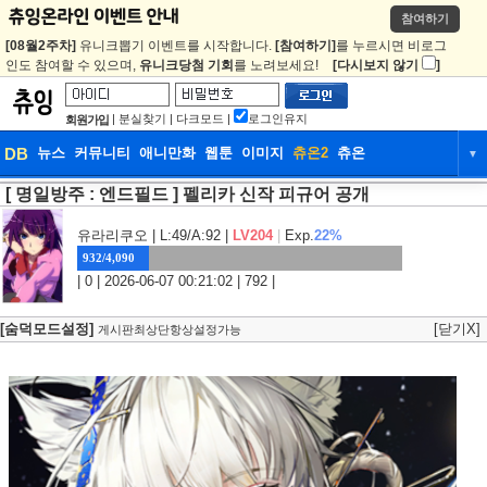
참여하기
[08월2주차]
유니크뽑기 이벤트를 시작합니다.
[참여하기]
를 누르시면 비로그
인도 참여할 수 있으며,
유니크당첨 기회
를 노려보세요!
[다시보지 않기
]
|
분실찾기
|
다크모드
|
로그인유지
회원가입
DB
뉴스
커뮤니티
애니만화
웹툰
이미지
츄온2
츄온
▼
[ 명일방주 : 엔드필드 ] 펠리카 신작 피규어 공개
DB
뉴스
커뮤니티
애니만화
웹툰
이미지
츄온2
츄온
유라리쿠오
| L:49/A:92 |
LV204
|
Exp.
22%
932/4,090
| 0 | 2026-06-07 00:21:02 | 792 |
[숨덕모드설정]
[닫기X]
게시판최상단항상설정가능