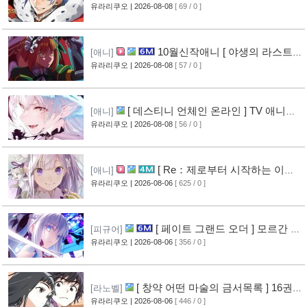
생 소동기 ] PV 영상 공개
유라리쿠오
| 2026-08-08
[ 69 / 0 ]
[1]
10월신작애니 [ 야생의 라스트
[애니]
보스가 나타났다! ] 2기 PV 영상 공개
유라리쿠오
| 2026-08-08
[ 57 / 0 ]
[1]
[ 데스티니 언체인 온라인 ] TV 애니메
[애니]
이션화 결정
유라리쿠오
| 2026-08-08
[ 56 / 0 ]
[1]
[ Re：제로부터 시작하는 이세
[애니]
계 생활 ] 4기 탈환편 PV 영상 공개
유라리쿠오
| 2026-08-06
[ 625 / 0 ]
[10]
[ 페이트 그랜드 오더 ] 모르간 르
[피규어]
페이 신작 피규어 공개
유라리쿠오
| 2026-08-06
[ 356 / 0 ]
[6]
[ 창약 어떤 마술의 금서목록 ] 16권
[라노벨]
표지 공개
유라리쿠오
| 2026-08-06
[ 446 / 0 ]
[8]