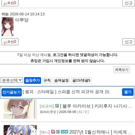
0
신고
추천
아논
2026-06-14 10:14:13
이뿌당
0
신고
추천
7일 이상 지난 게시물,
로그인을 하시면 댓글작성이 가능합니다.
츄잉은 가입시 개인정보를 전혀 받지 않습니다.
목록보기
즐찾추가
규칙
숨덕설정
글15/댓글5
[ 붕괴 : 스타레일 ] 스파클 신작 피규어 공개
[5]
열기
인기글보기
[ 블루 아카이브 ] 키리후지 나기사 신
[피규어]
작 피규어 공개
유라리쿠오
| 2026-08-08
[ 61 / 0 ]
[1]
2027년 1월신작애니 [ 이세계 전
[애니]