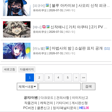
[ 블루 아카이브 ] 사오리 신작 피규어
[피규어]
공개
유라리쿠오
| 2026-07-31
[ 548 / 0 ]
[10]
신작애니 [ 가치 아쿠타 ] 2기 PV 영
[애니]
상 공개
유라리쿠오
| 2026-07-31
[ 492 / 0 ]
[13]
[ 마법사의 밤 ] 소설판 표지 공개
[라노벨]
[11]
유라리쿠오
| 2026-07-31
[ 501 / 0 ]
새로고침
다음페이지
1
2
3
4
5
>
>>
검색
제목+내용
공지/이벤
|
다크모드
|
건의사항
|
이미지신고
작품건의
|
캐릭건의
|
기타디비
|
게시판신청
PC버전
|
클론신고
|
정지/패널티문의
|
H
E
L
I
X