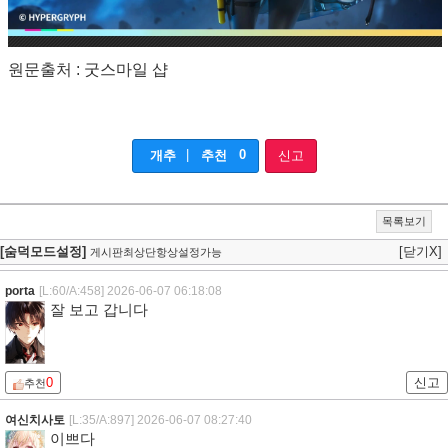
원문출처 : 굿스마일 샵
|
0
개추
추천
신고
목록보기
[숨덕모드설정]
[닫기X]
게시판최상단항상설정가능
porta
[L:60/A:458]
2026-06-07 06:18:08
잘 보고 갑니다
0
신고
추천
여신치사토
[L:35/A:897]
2026-06-07 08:27:40
이쁘다