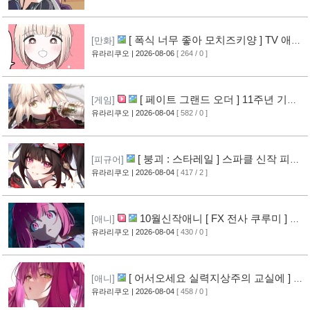
[ 폭식 너무 좋아 모치즈키양 ] TV 애니
[만화]
메이션화 결정
유라리쿠오
| 2026-08-06
[ 264 / 0 ]
[9]
[ 페이트 그랜드 오더 ] 11주년 기념
[게임]
영상 공개
유라리쿠오
| 2026-08-04
[ 582 / 0 ]
[8]
[ 붕괴 : 스타레일 ] 스파클 신작 피규
[피규어]
어 공개
유라리쿠오
| 2026-08-04
[ 417 / 2 ]
[5]
10월신작애니 [ FX 전사 쿠루미 ] PV
[애니]
영상 공개
유라리쿠오
| 2026-08-04
[ 430 / 0 ]
[6]
[ 어서오세요 실력지상주의 교실에 ] 블
[애니]
루레이 VOL.2 표지 공개
유라리쿠오
| 2026-08-04
[ 458 / 0 ]
[7]