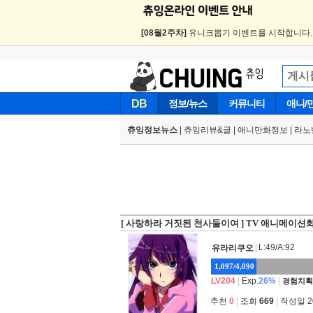
[08월2주차]
유니크뽑기 이벤트를 시작합니다
DB
정보/뉴스
커뮤니티
애니/
츄잉정보뉴스
|
츄잉리뷰&글
|
애니만화정보
|
라노
[ 사랑하라 거짓된 천사들이여 ] TV 애니메이션
|
L:49/A:92
유라리쿠오
1,097/4,090
LV204
|
Exp.
26%
|
경험치획
추천
0
|
조회
669
|
작성일 202