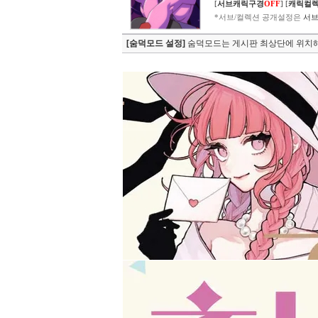
[
서브캐릭구경
OFF
]
[
캐릭컬
*서브/컬렉션 공개설정은
서브
[숨덕모드 설정]
숨덕모드는 게시판 최상단에 위치해