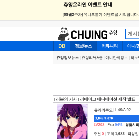
[08월2주차]
유니크뽑기 이벤트를 시작합니다
DB
정보/뉴스
커뮤니티
애니/
츄잉정보뉴스
|
츄잉리뷰&글
|
애니만화정보
|
라노
[ 리본의 기사 ] 리메이크 애니메이션 제작 발표
|
L:49/A:92
유라리쿠오
3,847/4,070
LV203
|
Exp.
94%
|
경험치획
추천
0
|
조회
1,683
|
작성일 2