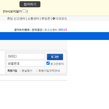
참여하기
!
[다시보지않기
]
츄잉 신고센터
|
소통센터
|
츄잉콘
|
다크모드
공지&이벤트
|
건의공간
|
로고신청
|
H
E
L
I
X
N
로그인유지
회원가입
|
분실찾기
|
회원가입규칙안내