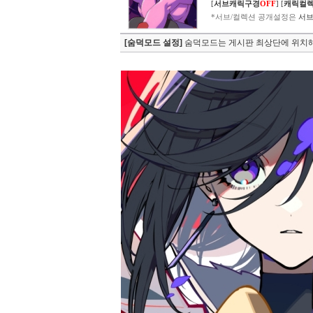
[
서브캐릭구경
OFF
]
[
캐릭컬
*서브/컬렉션 공개설정은
서브
[숨덕모드 설정]
숨덕모드는 게시판 최상단에 위치해