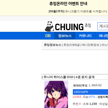
[08월2주차]
유니크뽑기 이벤트를 시작합니다
DB
정보/뉴스
커뮤니티
애니/
츄잉정보뉴스
|
츄잉리뷰&글
|
애니만화정보
|
라노
[ 주니어 하이스쿨 DXD ] 4권 표지 공개
|
L:49/A:92
유라리쿠오
3,952/4,070
LV203
|
Exp.
97%
|
경험치획
추천
0
|
조회
1,159
|
작성일 2