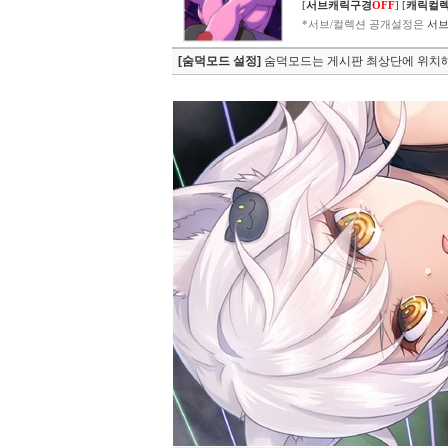
[
서브캐릭구경
OFF
]
[
캐릭컬
*서브/컬렉션 공개설정은
서브
[숨덕모드 설정]
숨덕모드는 게시판 최상단에 위치해