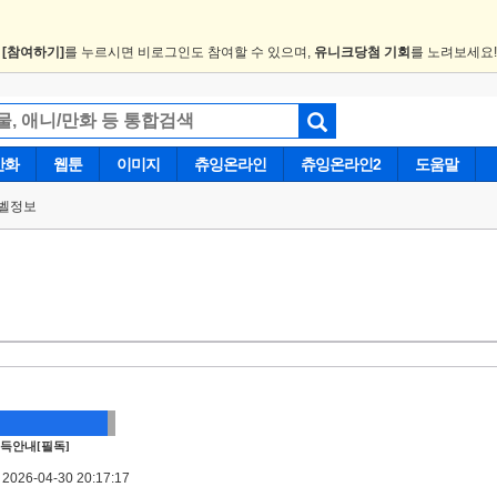
.
[참여하기]
를 누르시면 비로그인도 참여할 수 있으며,
유니크당첨 기회
를 노려보세요
만화
웹툰
이미지
츄잉온라인
츄잉온라인2
도움말
벨정보
득안내[필독]
026-04-30 20:17:17