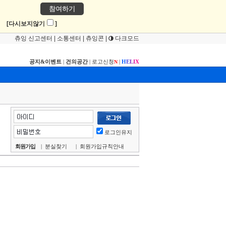
참여하기
!
[다시보지않기
]
츄잉 신고센터
|
소통센터
|
츄잉콘
|
다크모드
공지&이벤트
|
건의공간
|
로고신청
|
H
E
L
I
X
N
로그인유지
회원가입
|
분실찾기
|
회원가입규칙안내