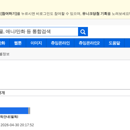
.
[참여하기]
를 누르시면 비로그인도 참여할 수 있으며,
유니크당첨 기회
를 노려보세요
만화
웹툰
이미지
츄잉온라인
츄잉온라인2
도움말
벨정보
공개
득안내[필독]
026-04-30 20:17:52