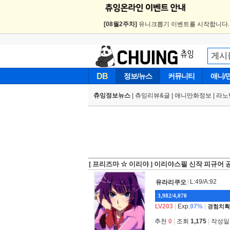
[08월2주차]
유니크뽑기 이벤트를 시작합니다
DB
정보/뉴스
커뮤니티
애니/
츄잉정보뉴스
|
츄잉리뷰&글
|
애니만화정보
|
라노
[ 프리즈마 ☆ 이리야 ] 이리야스필 신작 피규어 
|
L:49/A:92
유라리쿠오
3,982/4,070
LV203
|
Exp.
97%
|
경험치획
추천
0
|
조회
1,175
|
작성일 2