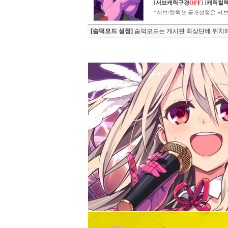
[
서브캐릭구경
OFF
]
[
캐릭컬
*서브/컬렉션 공개설정은
서브
[숨덕모드 설정]
숨덕모드는 게시판 최상단에 위치해