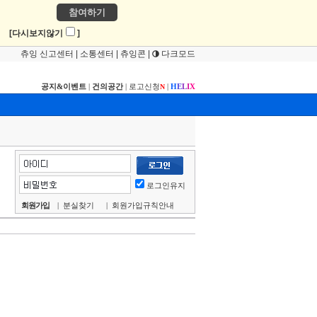
참여하기
!
[다시보지않기
]
츄잉 신고센터
|
소통센터
|
츄잉콘
|
다크모드
공지&이벤트
|
건의공간
|
로고신청
|
H
E
L
I
X
N
로그인유지
회원가입
|
분실찾기
|
회원가입규칙안내