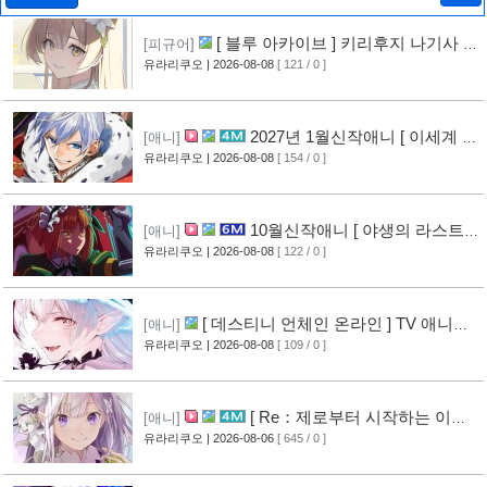
[ 블루 아카이브 ] 키리후지 나기사 신
[피규어]
작 피규어 공개
유라리쿠오
| 2026-08-08
[ 121 / 0 ]
[2]
2027년 1월신작애니 [ 이세계 전
[애니]
생 소동기 ] PV 영상 공개
유라리쿠오
| 2026-08-08
[ 154 / 0 ]
[3]
10월신작애니 [ 야생의 라스트
[애니]
보스가 나타났다! ] 2기 PV 영상 공개
유라리쿠오
| 2026-08-08
[ 122 / 0 ]
[3]
[ 데스티니 언체인 온라인 ] TV 애니메
[애니]
이션화 결정
유라리쿠오
| 2026-08-08
[ 109 / 0 ]
[3]
[ Re：제로부터 시작하는 이세
[애니]
계 생활 ] 4기 탈환편 PV 영상 공개
유라리쿠오
| 2026-08-06
[ 645 / 0 ]
[10]