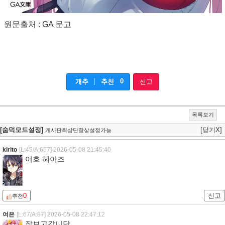
원문출처 : GA 문고
|
0
개추
추천
신고
목록보기
[숨덕모드설정]
[닫기X]
게시판최상단항상설정가능
kirito
[L:45/A:657]
2026-05-08 21:45:40
어흐 헤이즈
0
신고
추천
여은
[L:67/A:87]
2026-05-08 22:47:12
잘보고갑니담