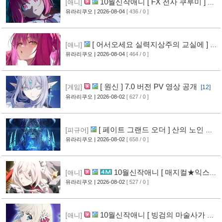
10월신작애니 [ FX 전사 쿠루미 ] PV
[애니]
영상 공개
유라리쿠오
| 2026-08-04
[ 436 / 0 ]
[6]
[ 어서오세요 실력지상주의 교실에 ] 블
[애니]
루레이 VOL.2 표지 공개
유라리쿠오
| 2026-08-04
[ 464 / 0 ]
[7]
[ 원신 ] 7.0 버전 PV 영상 공개
[게임]
[12]
유라리쿠오
| 2026-08-02
[ 627 / 0 ]
[ 페이트 그랜드 오더 ] 산의 노인 신
[피규어]
작 피규어 공개
유라리쿠오
| 2026-08-02
[ 658 / 0 ]
[17]
10월신작애니 [ 매지컬★익스플
[애니]
로러 ] PV 영상 공개
유라리쿠오
| 2026-08-02
[ 527 / 0 ]
[12]
10월신작애니 [ 빙검의 마술사가 세
[애니]