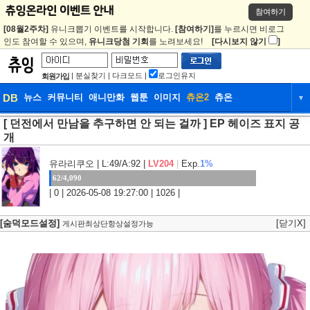
참여하기
[08월2주차]
유니크뽑기 이벤트를 시작합니다.
[참여하기]
를 누르시면 비로그
인도 참여할 수 있으며,
유니크당첨 기회
를 노려보세요!
[다시보지 않기
]
|
분실찾기
|
다크모드
|
로그인유지
회원가입
DB
뉴스
커뮤니티
애니만화
웹툰
이미지
츄온2
츄온
▼
[ 던전에서 만남을 추구하면 안 되는 걸까 ] EP 헤이즈 표지 공
DB
뉴스
커뮤니티
애니만화
개
웹툰
이미지
츄온2
츄온
유라리쿠오
| L:49/A:92 |
LV204
|
Exp.
1%
62/4,090
| 0 | 2026-05-08 19:27:00 | 1026 |
[숨덕모드설정]
[닫기X]
게시판최상단항상설정가능