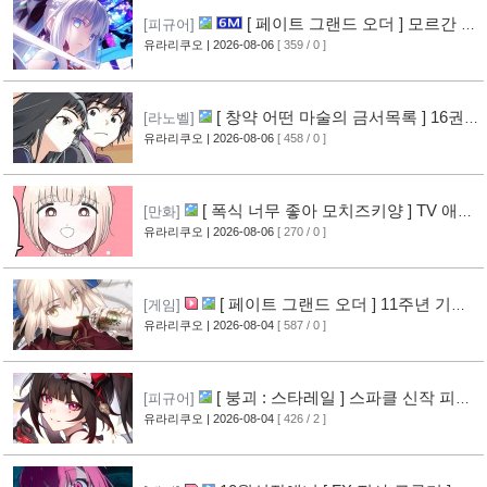
[ 페이트 그랜드 오더 ] 모르간 르
[피규어]
페이 신작 피규어 공개
유라리쿠오
| 2026-08-06
[ 359 / 0 ]
[6]
[ 창약 어떤 마술의 금서목록 ] 16권
[라노벨]
표지 공개
유라리쿠오
| 2026-08-06
[ 458 / 0 ]
[8]
[ 폭식 너무 좋아 모치즈키양 ] TV 애니
[만화]
메이션화 결정
유라리쿠오
| 2026-08-06
[ 270 / 0 ]
[9]
[ 페이트 그랜드 오더 ] 11주년 기념
[게임]
영상 공개
유라리쿠오
| 2026-08-04
[ 587 / 0 ]
[8]
[ 붕괴 : 스타레일 ] 스파클 신작 피규
[피규어]
어 공개
유라리쿠오
| 2026-08-04
[ 426 / 2 ]
[5]