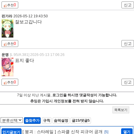
0
신고
추천
핀가라
2026-05-12 19:43:50
잘보고갑니다
0
신고
추천
운명
[L:95/A:381]
2026-05-13 17:06:26
표지 좋다
0
신고
추천
7일 이상 지난 게시물,
로그인을 하시면 댓글작성이 가능합니다.
츄잉은 가입시 개인정보를 전혀 받지 않습니다.
목록보기
즐찾추가
규칙
숨덕설정
글15/댓글5
[ 붕괴 : 스타레일 ] 스파클 신작 피규어 공개
[5]
열기
인기글보기