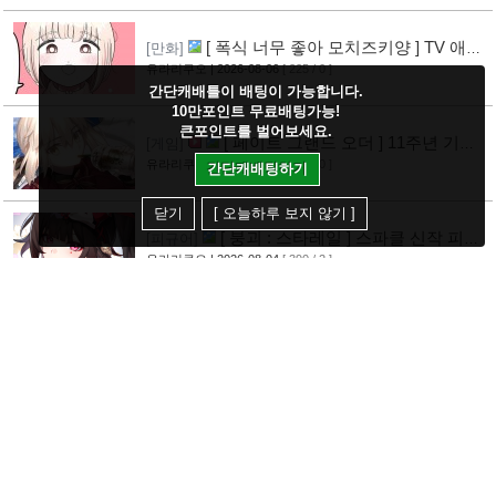
[ 폭식 너무 좋아 모치즈키양 ] TV 애니
[만화]
메이션화 결정
유라리쿠오
| 2026-08-06
[ 225 / 0 ]
[7]
간단캐배틀이 배팅이 가능합니다.
10만포인트 무료배팅가능!
큰포인트를 벌어보세요.
[ 페이트 그랜드 오더 ] 11주년 기념
[게임]
영상 공개
유라리쿠오
| 2026-08-04
[ 561 / 0 ]
[7]
간단캐배팅하기
닫기
[ 오늘하루 보지 않기 ]
[ 붕괴 : 스타레일 ] 스파클 신작 피규
[피규어]
어 공개
유라리쿠오
| 2026-08-04
[ 390 / 2 ]
[4]
10월신작애니 [ FX 전사 쿠루미 ] PV
[애니]
영상 공개
유라리쿠오
| 2026-08-04
[ 417 / 0 ]
[5]
[ 어서오세요 실력지상주의 교실에 ] 블
[애니]
루레이 VOL.2 표지 공개
유라리쿠오
| 2026-08-04
[ 432 / 0 ]
[6]