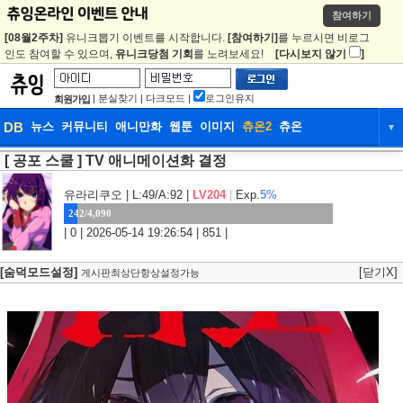
참여하기
[08월2주차]
유니크뽑기 이벤트를 시작합니다.
[참여하기]
를 누르시면 비로그
인도 참여할 수 있으며,
유니크당첨 기회
를 노려보세요!
[다시보지 않기
]
|
분실찾기
|
다크모드
|
로그인유지
회원가입
DB
뉴스
커뮤니티
애니만화
웹툰
이미지
츄온2
츄온
▼
[ 공포 스쿨 ] TV 애니메이션화 결정
DB
뉴스
커뮤니티
애니만화
웹툰
이미지
츄온2
츄온
유라리쿠오
| L:49/A:92 |
LV204
|
Exp.
5%
242/4,090
| 0 | 2026-05-14 19:26:54 | 851 |
[숨덕모드설정]
[닫기X]
게시판최상단항상설정가능