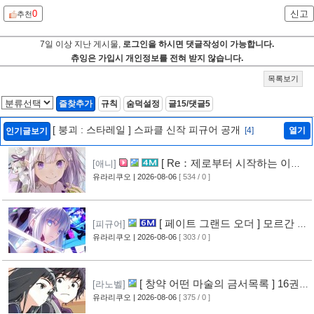
0
신고
추천
7일 이상 지난 게시물,
로그인을 하시면 댓글작성이 가능합니다.
츄잉은 가입시 개인정보를 전혀 받지 않습니다.
목록보기
즐찾추가
규칙
숨덕설정
글15/댓글5
[ 붕괴 : 스타레일 ] 스파클 신작 피규어 공개
[4]
열기
인기글보기
[ Re：제로부터 시작하는 이세
[애니]
계 생활 ] 4기 탈환편 PV 영상 공개
유라리쿠오
| 2026-08-06
[ 534 / 0 ]
[9]
[ 페이트 그랜드 오더 ] 모르간 르
[피규어]
페이 신작 피규어 공개
유라리쿠오
| 2026-08-06
[ 303 / 0 ]
[4]
[ 창약 어떤 마술의 금서목록 ] 16권
[라노벨]
표지 공개
유라리쿠오
| 2026-08-06
[ 375 / 0 ]
[7]