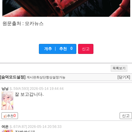
원문출처 : 모카뉴스
|
0
개추
추천
신고
목록보기
[숨덕모드설정]
[닫기X]
게시판최상단항상설정가능
닝닝
[L:59/A:593]
2026-05-14 19:44:44
잘 보고갑니다.
0
신고
추천
여은
[L:67/A:87]
2026-05-14 20:56:33