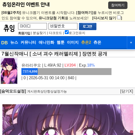
참여하기
[08월2주차]
유니크뽑기 이벤트를 시작합니다.
[참여하기]
를 누르시면 비로그
인도 참여할 수 있으며,
유니크당첨 기회
를 노려보세요!
[다시보지 않기
]
|
분실찾기
|
다크모드
|
로그인유지
회원가입
DB
뉴스
커뮤니티
애니만화
웹툰
이미지
츄온2
츄온
▼
7월신작애니 [ 소녀 괴수 캐러멜리제 ] 장면컷 공개
DB
뉴스
커뮤니티
애니만화
웹툰
이미지
츄온2
츄온
유라리쿠오
| L:49/A:92 |
LV204
|
Exp.
18%
737/4,090
| 0 | 2026-05-31 00:14:00 | 840 |
[숨덕모드설정]
[닫기X]
게시판최상단항상설정가능