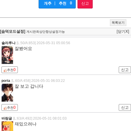
|
0
개추
추천
신고
목록보기
[숨덕모드설정]
[닫기X]
게시판최상단항상설정가능
솔라루나
[L:50/A:853]
2026-05-31 05:00:56
잘봤어요
0
신고
추천
porta
[L:60/A:458]
2026-05-31 06:03:22
잘 보고 갑니다
0
신고
추천
바람글
[L:63/A:492]
2026-05-31 08:01:03
재밌으려나