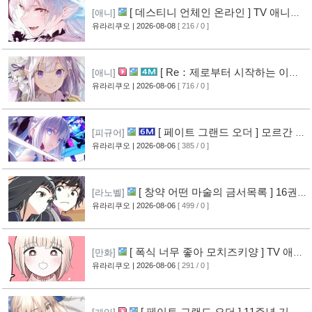
[ 데스티니 언체인 온라인 ] TV 애니메
[애니]
이션화 결정
유라리쿠오
| 2026-08-08
[ 216 / 0 ]
[7]
[ Re：제로부터 시작하는 이세
[애니]
계 생활 ] 4기 탈환편 PV 영상 공개
유라리쿠오
| 2026-08-06
[ 716 / 0 ]
[12]
[ 페이트 그랜드 오더 ] 모르간 르
[피규어]
페이 신작 피규어 공개
유라리쿠오
| 2026-08-06
[ 385 / 0 ]
[8]
[ 창약 어떤 마술의 금서목록 ] 16권
[라노벨]
표지 공개
유라리쿠오
| 2026-08-06
[ 499 / 0 ]
[10]
[ 폭식 너무 좋아 모치즈키양 ] TV 애니
[만화]
메이션화 결정
유라리쿠오
| 2026-08-06
[ 291 / 0 ]
[11]
[ 페이트 그랜드 오더 ] 11주년 기념