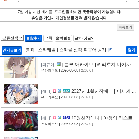
7일 이상 지난 게시물,
로그인을 하시면 댓글작성이 가능합니다.
츄잉은 가입시 개인정보를 전혀 받지 않습니다.
목록보기
즐찾추가
규칙
숨덕설정
글15/댓글5
[ 붕괴 : 스타레일 ] 스파클 신작 피규어 공개
[6]
열기
인기글보기
[ 블루 아카이브 ] 키리후지 나기사 신
[피규어]
작 피규어 공개
유라리쿠오
| 2026-08-08
[ 226 / 0 ]
[6]
2027년 1월신작애니 [ 이세계 전
[애니]
생 소동기 ] PV 영상 공개
유라리쿠오
| 2026-08-08
[ 270 / 0 ]
[6]
10월신작애니 [ 야생의 라스트
[애니]
보스가 나타났다! ] 2기 PV 영상 공개
유라리쿠오
| 2026-08-08
[ 223 / 0 ]
[7]