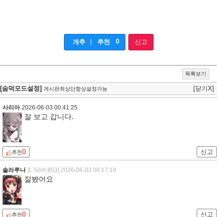
|
0
개추
추천
신고
목록보기
[숨덕모드설정]
[닫기X]
게시판최상단항상설정가능
사리아
2026-06-03 00:41:25
잘 보고 갑니다.
0
신고
추천
솔라루나
[L:50/A:853]
2026-06-03 08:17:18
잘봤어요
0
신고
추천