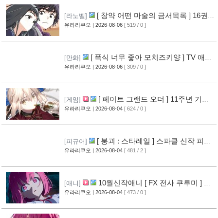
[ 창약 어떤 마술의 금서목록 ] 16권
[라노벨]
표지 공개
유라리쿠오
| 2026-08-06
[ 519 / 0 ]
[12]
[ 폭식 너무 좋아 모치즈키양 ] TV 애니
[만화]
메이션화 결정
유라리쿠오
| 2026-08-06
[ 309 / 0 ]
[13]
[ 페이트 그랜드 오더 ] 11주년 기념
[게임]
영상 공개
유라리쿠오
| 2026-08-04
[ 624 / 0 ]
[11]
[ 붕괴 : 스타레일 ] 스파클 신작 피규
[피규어]
어 공개
유라리쿠오
| 2026-08-04
[ 481 / 2 ]
[8]
10월신작애니 [ FX 전사 쿠루미 ] PV
[애니]
영상 공개
유라리쿠오
| 2026-08-04
[ 473 / 0 ]
[9]