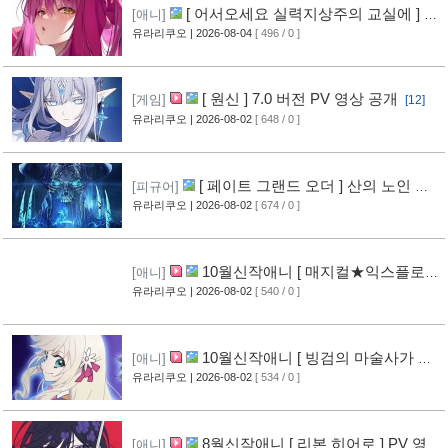
[ 어서오세요 실력지상주의 교실에 ] 블
[애니]
루레이 VOL.2 표지 공개
유라리쿠오
| 2026-08-04
[ 496 / 0 ]
[10]
[ 원신 ] 7.0 버전 PV 영상 공개
[게임]
[12]
유라리쿠오
| 2026-08-02
[ 648 / 0 ]
[ 페이트 그랜드 오더 ] 산의 노인 신
[피규어]
작 피규어 공개
유라리쿠오
| 2026-08-02
[ 674 / 0 ]
[17]
10월신작애니 [ 매지컬★익스플로러
[애니]
] PV 영상 공개
유라리쿠오
| 2026-08-02
[ 540 / 0 ]
[12]
10월신작애니 [ 빙검의 마술사가 세
[애니]
계를 다스린다 ] 2기 PV 영상 공개
유라리쿠오
| 2026-08-02
[ 534 / 0 ]
[13]
8월신작애니 [ 리본 히어로 ] PV 영
[애니]