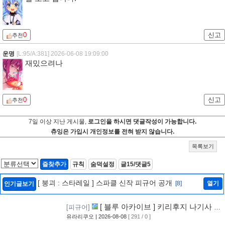
0
신고
추천
운명
[L:95/A:381]
2026-06-08 19:09:00
재밌으려나
0
신고
추천
7일 이상 지난 게시물,
로그인을 하시면 댓글작성이 가능합니다.
츄잉은 가입시 개인정보를 전혀 받지 않습니다.
목록보기
즐찾추가
규칙
숨덕설정
글15/댓글5
[ 붕괴 : 스타레일 ] 스파클 신작 피규어 공개
[8]
열기
인기글보기
[ 블루 아카이브 ] 키리후지 나기사 신
[피규어]
작 피규어 공개
유라리쿠오
| 2026-08-08
[ 291 / 0 ]
[9]