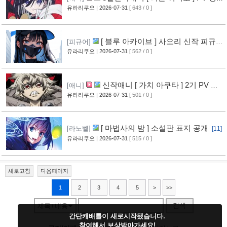
상 공개
유라리쿠오
| 2026-07-31
[ 643 / 0 ]
[11]
[ 블루 아카이브 ] 사오리 신작 피규어
[피규어]
공개
유라리쿠오
| 2026-07-31
[ 562 / 0 ]
[10]
신작애니 [ 가치 아쿠타 ] 2기 PV 영
[애니]
상 공개
유라리쿠오
| 2026-07-31
[ 501 / 0 ]
[13]
[ 마법사의 밤 ] 소설판 표지 공개
[라노벨]
[11]
유라리쿠오
| 2026-07-31
[ 515 / 0 ]
새로고침
다음페이지
1
2
3
4
5
>
>>
검색
제목+내용
간단캐배틀이 새로시작됐습니다.
참여해서 보상받아가세요!