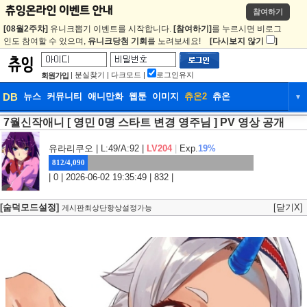
참여하기
[08월2주차]
유니크뽑기 이벤트를 시작합니다.
[참여하기]
를 누르시면 비로그
인도 참여할 수 있으며,
유니크당첨 기회
를 노려보세요!
[다시보지 않기
]
|
분실찾기
|
다크모드
|
로그인유지
회원가입
DB
뉴스
커뮤니티
애니만화
웹툰
이미지
츄온2
츄온
▼
7월신작애니 [ 영민 0명 스타트 변경 영주님 ] PV 영상 공개
DB
뉴스
커뮤니티
애니만화
웹툰
이미지
츄온2
츄온
유라리쿠오
| L:49/A:92 |
LV204
|
Exp.
19%
812/4,090
| 0 | 2026-06-02 19:35:49 | 832 |
[숨덕모드설정]
[닫기X]
게시판최상단항상설정가능