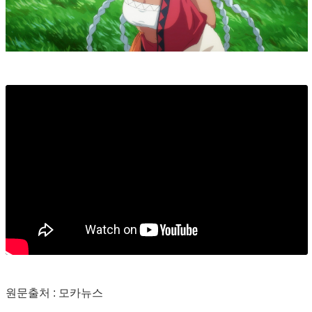
원문출처 : 모카뉴스