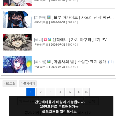
상 공개
유라리쿠오
| 2026-07-31
[ 640 / 0 ]
[11]
[ 블루 아카이브 ] 사오리 신작 피규어
[피규어]
공개
유라리쿠오
| 2026-07-31
[ 561 / 0 ]
[10]
신작애니 [ 가치 아쿠타 ] 2기 PV 영
[애니]
상 공개
유라리쿠오
| 2026-07-31
[ 500 / 0 ]
[13]
[ 마법사의 밤 ] 소설판 표지 공개
[라노벨]
[11]
유라리쿠오
| 2026-07-31
[ 514 / 0 ]
새로고침
다음페이지
1
2
3
4
5
>
>>
검색
제목+내용
간단캐배틀이 배팅이 가능합니다.
10만포인트 무료배팅가능!
큰포인트를 벌어보세요.
공지/이벤
|
다크모드
|
건의사항
|
이미지신고