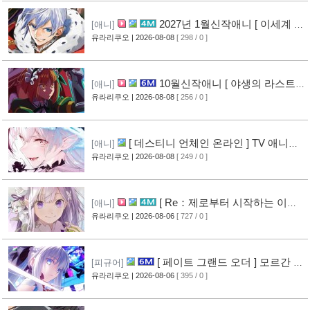
2027년 1월신작애니 [ 이세계 전
[애니]
생 소동기 ] PV 영상 공개
유라리쿠오
| 2026-08-08
[ 298 / 0 ]
[8]
10월신작애니 [ 야생의 라스트
[애니]
보스가 나타났다! ] 2기 PV 영상 공개
유라리쿠오
| 2026-08-08
[ 256 / 0 ]
[9]
[ 데스티니 언체인 온라인 ] TV 애니메
[애니]
이션화 결정
유라리쿠오
| 2026-08-08
[ 249 / 0 ]
[9]
[ Re：제로부터 시작하는 이세
[애니]
계 생활 ] 4기 탈환편 PV 영상 공개
유라리쿠오
| 2026-08-06
[ 727 / 0 ]
[14]
[ 페이트 그랜드 오더 ] 모르간 르
[피규어]
페이 신작 피규어 공개
유라리쿠오
| 2026-08-06
[ 395 / 0 ]
[10]