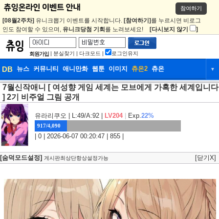
참여하기
[08월2주차]
유니크뽑기 이벤트를 시작합니다.
[참여하기]
를 누르시면 비로그
인도 참여할 수 있으며,
유니크당첨 기회
를 노려보세요!
[다시보지 않기
]
|
분실찾기
|
다크모드
|
로그인유지
회원가입
DB
뉴스
커뮤니티
애니만화
웹툰
이미지
츄온2
츄온
▼
7월신작애니 [ 여성향 게임 세계는 모브에게 가혹한 세계입니다
DB
뉴스
커뮤니티
애니만화
] 2기 비주얼 그림 공개
웹툰
이미지
츄온2
츄온
유라리쿠오
| L:49/A:92 |
LV204
|
Exp.
22%
917/4,090
| 0 | 2026-06-07 00:20:47 | 855 |
[숨덕모드설정]
[닫기X]
게시판최상단항상설정가능