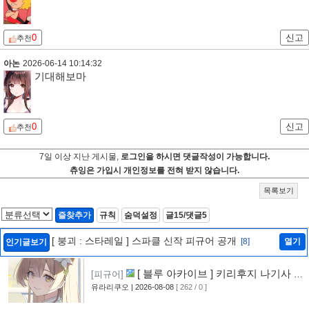
0
신고
추천
아논
2026-06-14 10:14:32
기대해보마
0
신고
추천
7일 이상 지난 게시물,
로그인을 하시면 댓글작성이 가능합니다.
츄잉은 가입시 개인정보를 전혀 받지 않습니다.
목록보기
즐찾추가
규칙
숨덕설정
글15/댓글5
[ 붕괴 : 스타레일 ] 스파클 신작 피규어 공개
[8]
열기
인기글보기
[ 블루 아카이브 ] 키리후지 나기사 신
[피규어]
작 피규어 공개
유라리쿠오
| 2026-08-08
[ 262 / 0 ]
[9]