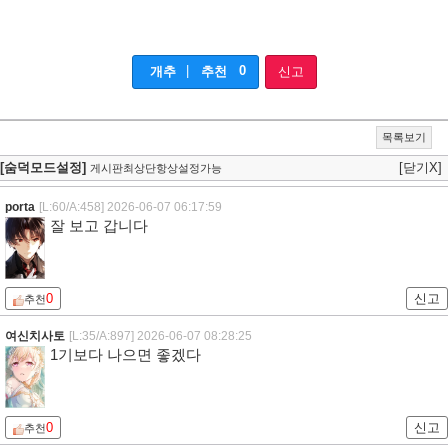
|
0
개추
추천
신고
목록보기
[숨덕모드설정]
[닫기X]
게시판최상단항상설정가능
porta
[L:60/A:458]
2026-06-07 06:17:59
잘 보고 갑니다
0
신고
추천
여신치사토
[L:35/A:897]
2026-06-07 08:28:25
1기보다 나으면 좋겠다
0
신고
추천