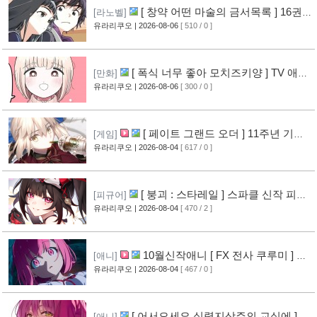
[ 창약 어떤 마술의 금서목록 ] 16권
[라노벨]
표지 공개
유라리쿠오
| 2026-08-06
[ 510 / 0 ]
[12]
[ 폭식 너무 좋아 모치즈키양 ] TV 애니
[만화]
메이션화 결정
유라리쿠오
| 2026-08-06
[ 300 / 0 ]
[13]
[ 페이트 그랜드 오더 ] 11주년 기념
[게임]
영상 공개
유라리쿠오
| 2026-08-04
[ 617 / 0 ]
[11]
[ 붕괴 : 스타레일 ] 스파클 신작 피규
[피규어]
어 공개
유라리쿠오
| 2026-08-04
[ 470 / 2 ]
[8]
10월신작애니 [ FX 전사 쿠루미 ] PV
[애니]
영상 공개
유라리쿠오
| 2026-08-04
[ 467 / 0 ]
[9]
[ 어서오세요 실력지상주의 교실에 ] 블
[애니]