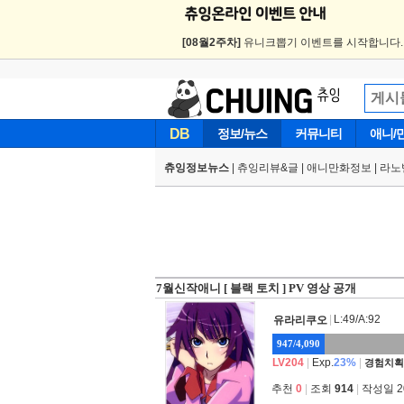
[08월2주차]
유니크뽑기 이벤트를 시작합니다
DB
정보/뉴스
커뮤니티
애니/
츄잉정보뉴스
|
츄잉리뷰&글
|
애니만화정보
|
라노
7월신작애니 [ 블랙 토치 ] PV 영상 공개
|
L:49/A:92
유라리쿠오
947/4,090
LV204
|
Exp.
23%
|
경험치획
추천
0
|
조회
914
|
작성일 202