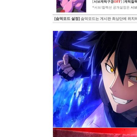
[
서브캐릭구경
OFF
]
[
캐릭컬
*서브/컬렉션 공개설정은
서브
[숨덕모드 설정]
숨덕모드는 게시판 최상단에 위치해