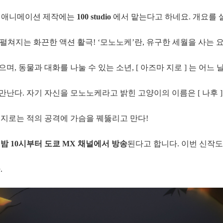
, 애니메이션 제작에는
100 studio
에서 맡는다고 하네요. 개요를 
 펼쳐지는 화끈한 액션 활극! ‘모노노케’란, 유구한 세월을 사는 
 동물과 대화를 나눌 수 있는 소년, [ 아즈마 지로 ] 는 어느 날
난다. 자기 자신을 모노노케라고 밝힌 고양이의 이름은 [ 나후 ]
지로는 적의 공격에 가슴을 꿰뚫리고 만다!
일 밤 10시부터 도쿄 MX 채널에서 방송
된다고 합니다. 이번 신작도
.