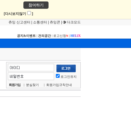
참여하기
!
[다시보지않기
]
츄잉 신고센터
|
소통센터
|
츄잉콘
|
다크모드
공지&이벤트
|
건의공간
|
로고신청
|
H
E
L
I
X
N
로그인유지
회원가입
|
분실찾기
|
회원가입규칙안내