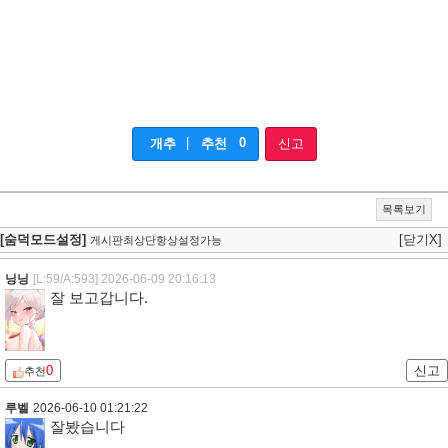
|
0
개추
추천
신고
목록보기
[숨덕모드설정]
[닫기X]
게시판최상단항상설정가능
닝닝
[L:59/A:593]
2026-06-09 20:16:13
잘 보고갑니다.
0
신고
추천
루벨
2026-06-10 01:21:22
잘봤습니다