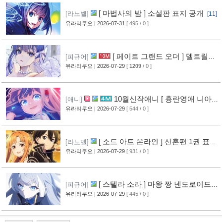
[ 마법사의 밤 ] 소설판 표지 공개
[라노벨]
[11]
유라리쿠오
| 2026-07-31
[ 495 / 0 ]
[ 페이트 그랜드 오더 ] 멜트릴리
[피규어]
스 신작 피규어 공개
유라리쿠오
| 2026-07-29
[
1209
/ 0 ]
[12]
10월신작애니 [ 흉란영애 니아
[애니]
리스톤 ] PV 영상 공개
유라리쿠오
| 2026-07-29
[ 544 / 0 ]
[13]
[ 소드 아트 온라인 ] 신혼편 1권 표지
[라노벨]
공개
유라리쿠오
| 2026-07-29
[ 931 / 0 ]
[16]
[ 스텔라 소라 ] 마왕 짱 넨도로이드
[피규어]
공개
유라리쿠오
| 2026-07-29
[ 445 / 0 ]
[10]