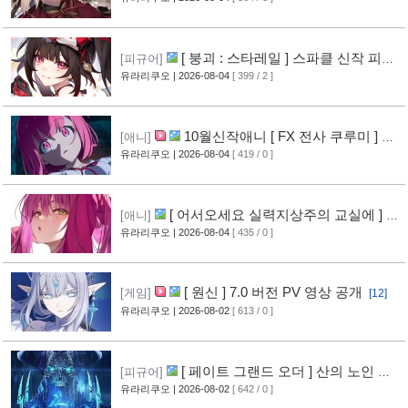
[ 붕괴 : 스타레일 ] 스파클 신작 피규
[피규어]
어 공개
유라리쿠오
| 2026-08-04
[ 399 / 2 ]
[4]
10월신작애니 [ FX 전사 쿠루미 ] PV
[애니]
영상 공개
유라리쿠오
| 2026-08-04
[ 419 / 0 ]
[5]
[ 어서오세요 실력지상주의 교실에 ] 블
[애니]
루레이 VOL.2 표지 공개
유라리쿠오
| 2026-08-04
[ 435 / 0 ]
[6]
[ 원신 ] 7.0 버전 PV 영상 공개
[게임]
[12]
유라리쿠오
| 2026-08-02
[ 613 / 0 ]
[ 페이트 그랜드 오더 ] 산의 노인 신
[피규어]
작 피규어 공개
유라리쿠오
| 2026-08-02
[ 642 / 0 ]
[16]