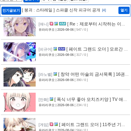
[ 붕괴 : 스타레일 ] 스파클 신작 피규어 공개
[4]
열기
인기글보기
[ Re：제로부터 시작하는 이세
[애니]
계 생활 ] 4기 탈환편 PV 영상 공개
유라리쿠오
| 2026-08-06
[ 547 / 0 ]
[9]
[ 페이트 그랜드 오더 ] 모르간 르
[피규어]
페이 신작 피규어 공개
유라리쿠오
| 2026-08-06
[ 317 / 0 ]
[5]
[ 창약 어떤 마술의 금서목록 ] 16권
[라노벨]
표지 공개
유라리쿠오
| 2026-08-06
[ 390 / 0 ]
[7]
[ 폭식 너무 좋아 모치즈키양 ] TV 애니
[만화]
메이션화 결정
유라리쿠오
| 2026-08-06
[ 234 / 0 ]
[7]
[ 페이트 그랜드 오더 ] 11주년 기념
[게임]
영상 공개
유라리쿠오
| 2026-08-04
[ 564 / 0 ]
[7]