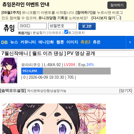
참여하기
[08월2주차]
유니크뽑기 이벤트를 시작합니다.
[참여하기]
를 누르시면 비로그
인도 참여할 수 있으며,
유니크당첨 기회
를 노려보세요!
[다시보지 않기
]
|
분실찾기
|
다크모드
|
로그인유지
회원가입
DB
뉴스
커뮤니티
애니만화
웹툰
이미지
츄온2
츄온
▼
7월신작애니 [ 월드 이즈 댄싱 ] PV 영상 공개
DB
뉴스
커뮤니티
애니만화
웹툰
이미지
츄온2
츄온
유라리쿠오
| L:49/A:92 |
LV204
|
Exp.
24%
992/4,090
| 0 | 2026-06-09 19:33:30 | 705 |
[숨덕모드설정]
[닫기X]
게시판최상단항상설정가능