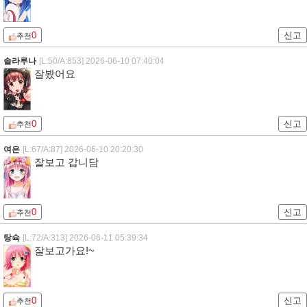
0
신고
추천
솔라루나
[L:50/A:853]
2026-06-10 07:40:04
잘봤어요
0
신고
추천
여은
[L:67/A:87]
2026-06-10 20:20:30
잘보고 갑니담
0
신고
추천
탕슉
[L:72/A:313]
2026-06-11 05:39:34
잘보고가요!~
0
신고
추천