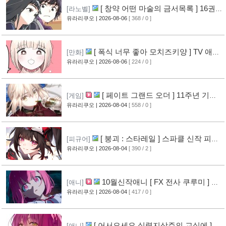
[ 창약 어떤 마술의 금서목록 ] 16권
[라노벨]
표지 공개
유라리쿠오
| 2026-08-06
[ 368 / 0 ]
[7]
[ 폭식 너무 좋아 모치즈키양 ] TV 애니
[만화]
메이션화 결정
유라리쿠오
| 2026-08-06
[ 224 / 0 ]
[7]
[ 페이트 그랜드 오더 ] 11주년 기념
[게임]
영상 공개
유라리쿠오
| 2026-08-04
[ 558 / 0 ]
[7]
[ 붕괴 : 스타레일 ] 스파클 신작 피규
[피규어]
어 공개
유라리쿠오
| 2026-08-04
[ 390 / 2 ]
[4]
10월신작애니 [ FX 전사 쿠루미 ] PV
[애니]
영상 공개
유라리쿠오
| 2026-08-04
[ 417 / 0 ]
[5]
[ 어서오세요 실력지상주의 교실에 ] 블
[애니]