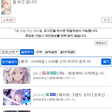
잘 보고 갑니다
0
신고
추천
7일 이상 지난 게시물,
로그인을 하시면 댓글작성이 가능합니다.
츄잉은 가입시 개인정보를 전혀 받지 않습니다.
목록보기
즐찾추가
규칙
숨덕설정
글15/댓글5
[ 붕괴 : 스타레일 ] 스파클 신작 피규어 공개
[4]
열기
인기글보기
[ Re：제로부터 시작하는 이세
[애니]
계 생활 ] 4기 탈환편 PV 영상 공개
유라리쿠오
| 2026-08-06
[ 525 / 0 ]
[9]
[ 페이트 그랜드 오더 ] 모르간 르
[피규어]
페이 신작 피규어 공개
유라리쿠오
| 2026-08-06
[ 298 / 0 ]
[4]