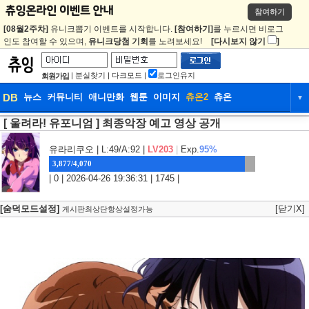
참여하기
[08월2주차]
유니크뽑기 이벤트를 시작합니다.
[참여하기]
를 누르시면 비로그
인도 참여할 수 있으며,
유니크당첨 기회
를 노려보세요!
[다시보지 않기
]
|
분실찾기
|
다크모드
|
로그인유지
회원가입
DB
뉴스
커뮤니티
애니만화
웹툰
이미지
츄온2
츄온
▼
[ 울려라! 유포니엄 ] 최종악장 예고 영상 공개
DB
뉴스
커뮤니티
애니만화
웹툰
이미지
츄온2
츄온
유라리쿠오
| L:49/A:92 |
LV203
|
Exp.
95%
3,877/4,070
| 0 | 2026-04-26 19:36:31 | 1745 |
[숨덕모드설정]
[닫기X]
게시판최상단항상설정가능