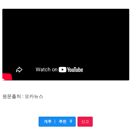
원문출처 : 모카뉴스
|
0
개추
추천
신고