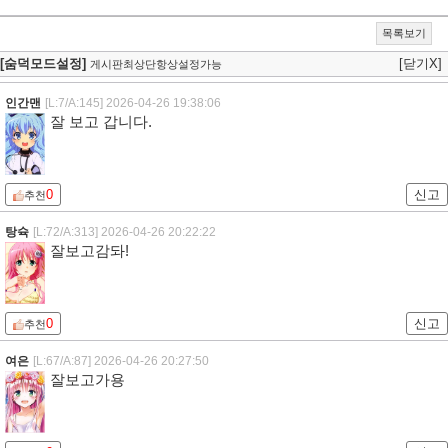
목록보기
[숨덕모드설정]
[닫기X]
게시판최상단항상설정가능
인간맨
[L:7/A:145]
2026-04-26 19:38:06
잘 보고 갑니다.
0
신고
추천
탕슉
[L:72/A:313]
2026-04-26 20:22:22
잘보고감돠!
0
신고
추천
여은
[L:67/A:87]
2026-04-26 20:27:50
잘보고가용