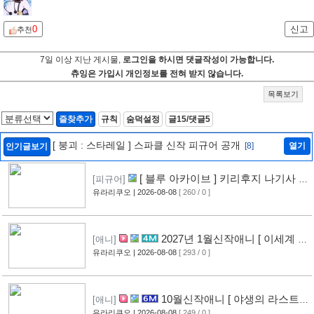
0
신고
추천
7일 이상 지난 게시물,
로그인을 하시면 댓글작성이 가능합니다.
츄잉은 가입시 개인정보를 전혀 받지 않습니다.
목록보기
즐찾추가
규칙
숨덕설정
글15/댓글5
[ 붕괴 : 스타레일 ] 스파클 신작 피규어 공개
[8]
열기
인기글보기
[ 블루 아카이브 ] 키리후지 나기사 신
[피규어]
작 피규어 공개
유라리쿠오
| 2026-08-08
[ 260 / 0 ]
[9]
2027년 1월신작애니 [ 이세계 전
[애니]
생 소동기 ] PV 영상 공개
유라리쿠오
| 2026-08-08
[ 293 / 0 ]
[8]
10월신작애니 [ 야생의 라스트
[애니]
보스가 나타났다! ] 2기 PV 영상 공개
유라리쿠오
| 2026-08-08
[ 249 / 0 ]