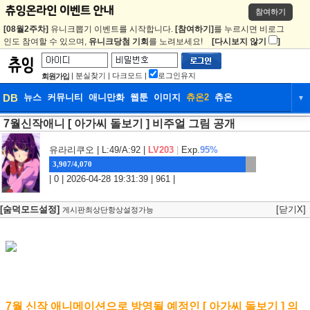
참여하기
[08월2주차]
유니크뽑기 이벤트를 시작합니다.
[참여하기]
를 누르시면 비로그
인도 참여할 수 있으며,
유니크당첨 기회
를 노려보세요!
[다시보지 않기
]
|
분실찾기
|
다크모드
|
로그인유지
회원가입
DB
뉴스
커뮤니티
애니만화
웹툰
이미지
츄온2
츄온
▼
7월신작애니 [ 아가씨 돌보기 ] 비주얼 그림 공개
DB
뉴스
커뮤니티
애니만화
웹툰
이미지
츄온2
츄온
유라리쿠오
| L:49/A:92 |
LV203
|
Exp.
95%
3,907/4,070
| 0 | 2026-04-28 19:31:39 | 961 |
[숨덕모드설정]
[닫기X]
게시판최상단항상설정가능
7월 신작 애니메이션으로 방영될 예정인 [ 아가씨 돌보기 ] 의