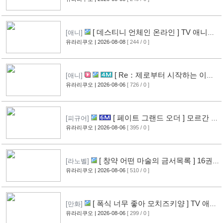
[9]
[ 데스티니 언체인 온라인 ] TV 애니메
[애니]
이션화 결정
유라리쿠오
| 2026-08-08
[ 244 / 0 ]
[9]
[ Re：제로부터 시작하는 이세
[애니]
계 생활 ] 4기 탈환편 PV 영상 공개
유라리쿠오
| 2026-08-06
[ 726 / 0 ]
[14]
[ 페이트 그랜드 오더 ] 모르간 르
[피규어]
페이 신작 피규어 공개
유라리쿠오
| 2026-08-06
[ 395 / 0 ]
[10]
[ 창약 어떤 마술의 금서목록 ] 16권
[라노벨]
표지 공개
유라리쿠오
| 2026-08-06
[ 510 / 0 ]
[12]
[ 폭식 너무 좋아 모치즈키양 ] TV 애니
[만화]
메이션화 결정
유라리쿠오
| 2026-08-06
[ 299 / 0 ]
[13]