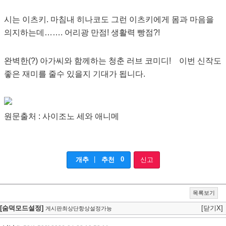
시는 이츠키. 마침내 히나코도 그런 이츠키에게 몸과 마음을
의지하는데……. 어리광 만점! 생활력 빵점?!
완벽한(?) 아가씨와 함께하는 청춘 러브 코미디! 이번 신작도
좋은 재미를 줄수 있을지 기대가 됩니다.
원문출처 : 사이조노 세와 애니메
|
0
개추
추천
신고
목록보기
[숨덕모드설정]
[닫기X]
게시판최상단항상설정가능