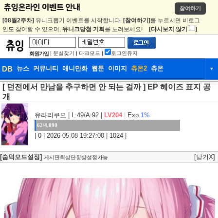
참여하기
[08월2주차]
유니크뽑기 이벤트를 시작합니다.
[참여하기]
를 누르시면 비로그
인도 참여할 수 있으며,
유니크당첨 기회
를 노려보세요!
[다시보지 않기
]
|
분실찾기
|
다크모드
|
로그인유지
회원가입
DB
뉴스
커뮤니티
애니만화
웹툰
이미지
츄온2
츄온
▼
[ 던전에서 만남을 추구하면 안 되는 걸까 ] EP 헤이즈 표지 공
DB
뉴스
커뮤니티
애니만화
개
웹툰
이미지
츄온2
츄온
유라리쿠오
| L:49/A:92 |
LV204
|
Exp.
1%
62/4,090
| 0 | 2026-05-08 19:27:00 | 1024 |
[숨덕모드설정]
[닫기X]
게시판최상단항상설정가능