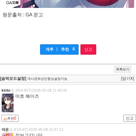
원문출처 : GA 문고
|
0
개추
추천
신고
목록보기
[숨덕모드설정]
[닫기X]
게시판최상단항상설정가능
kirito
[L:45/A:657]
2026-05-08 21:45:40
어흐 헤이즈
0
신고
추천
여은
[L:67/A:87]
2026-05-08 22:47:12
잘보고갑니담