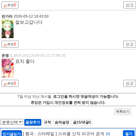
0
신고
추천
핀가라
2026-05-12 19:43:50
잘보고갑니다
0
신고
추천
운명
[L:95/A:381]
2026-05-13 17:06:26
표지 좋다
0
신고
추천
7일 이상 지난 게시물,
로그인을 하시면 댓글작성이 가능합니다.
츄잉은 가입시 개인정보를 전혀 받지 않습니다.
목록보기
즐찾추가
규칙
숨덕설정
글15/댓글5
[ 붕괴 : 스타레일 ] 스파클 신작 피규어 공개
[4]
열기
인기글보기