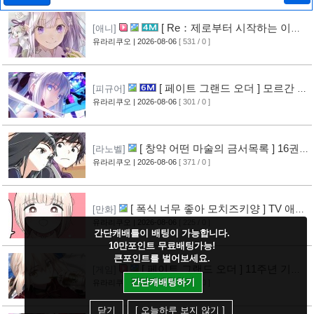
[ Re：제로부터 시작하는 이세
[애니]
계 생활 ] 4기 탈환편 PV 영상 공개
유라리쿠오
| 2026-08-06
[ 531 / 0 ]
[9]
[ 페이트 그랜드 오더 ] 모르간 르
[피규어]
페이 신작 피규어 공개
유라리쿠오
| 2026-08-06
[ 301 / 0 ]
[4]
[ 창약 어떤 마술의 금서목록 ] 16권
[라노벨]
표지 공개
유라리쿠오
| 2026-08-06
[ 371 / 0 ]
[7]
[ 폭식 너무 좋아 모치즈키양 ] TV 애니
[만화]
메이션화 결정
유라리쿠오
| 2026-08-06
[ 225 / 0 ]
[7]
간단캐배틀이 배팅이 가능합니다.
10만포인트 무료배팅가능!
큰포인트를 벌어보세요.
[ 페이트 그랜드 오더 ] 11주년 기념
[게임]
영상 공개
간단캐배팅하기
유라리쿠오
| 2026-08-04
[ 559 / 0 ]
[7]
닫기
[ 오늘하루 보지 않기 ]