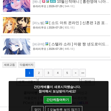
10월신작애니 [ 흉란영애 니아
[애니]
리스톤 ] PV 영상 공개
유라리쿠오
| 2026-07-29
[ 544 / 0 ]
[13]
[ 소드 아트 온라인 ] 신혼편 1권 표지
[라노벨]
공개
유라리쿠오
| 2026-07-29
[ 931 / 0 ]
[16]
[ 스텔라 소라 ] 마왕 짱 넨도로이드
[피규어]
공개
유라리쿠오
| 2026-07-29
[ 445 / 0 ]
[10]
새로고침
다음페이지
1
2
3
4
5
>
>>
검색
제목+내용
간단캐배틀이 새로시작됐습니다.
참여해서 보상받아가세요!
공지/이벤
|
다크모드
|
건의사항
|
이미지신고
작품건의
|
캐릭건의
|
기타디비
|
게시판신청
간단캐참여하기
PC버전
|
클론신고
|
정지/패널티문의
|
H
E
L
I
X
닫기
[ 오늘하루 보지 않기 ]
Copyright
CHUING
Communications.