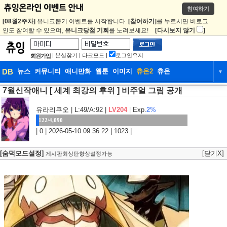
참여하기
[08월2주차]
유니크뽑기 이벤트를 시작합니다.
[참여하기]
를 누르시면 비로그
인도 참여할 수 있으며,
유니크당첨 기회
를 노려보세요!
[다시보지 않기
]
|
분실찾기
|
다크모드
|
로그인유지
회원가입
DB
뉴스
커뮤니티
애니만화
웹툰
이미지
츄온2
츄온
▼
7월신작애니 [ 세계 최강의 후위 ] 비주얼 그림 공개
DB
뉴스
커뮤니티
애니만화
웹툰
이미지
츄온2
츄온
유라리쿠오
| L:49/A:92 |
LV204
|
Exp.
2%
122/4,090
| 0 | 2026-05-10 09:36:22 | 1023 |
[숨덕모드설정]
[닫기X]
게시판최상단항상설정가능