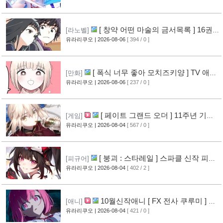
[ 창약 어떤 마술의 금서목록 ] 16권
[라노벨]
표지 공개
유라리쿠오
| 2026-08-06
[ 394 / 0 ]
[7]
[ 폭식 너무 좋아 모치즈키양 ] TV 애니
[만화]
메이션화 결정
유라리쿠오
| 2026-08-06
[ 237 / 0 ]
[8]
[ 페이트 그랜드 오더 ] 11주년 기념
[게임]
영상 공개
유라리쿠오
| 2026-08-04
[ 567 / 0 ]
[7]
[ 붕괴 : 스타레일 ] 스파클 신작 피규
[피규어]
어 공개
유라리쿠오
| 2026-08-04
[ 402 / 2 ]
[5]
10월신작애니 [ FX 전사 쿠루미 ] PV
[애니]
영상 공개
유라리쿠오
| 2026-08-04
[ 421 / 0 ]
[6]