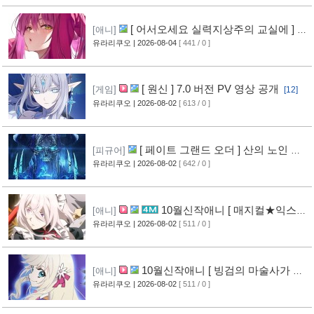
[ 어서오세요 실력지상주의 교실에 ] 블
[애니]
루레이 VOL.2 표지 공개
유라리쿠오
| 2026-08-04
[ 441 / 0 ]
[7]
[ 원신 ] 7.0 버전 PV 영상 공개
[게임]
[12]
유라리쿠오
| 2026-08-02
[ 613 / 0 ]
[ 페이트 그랜드 오더 ] 산의 노인 신
[피규어]
작 피규어 공개
유라리쿠오
| 2026-08-02
[ 642 / 0 ]
[16]
10월신작애니 [ 매지컬★익스플
[애니]
로러 ] PV 영상 공개
유라리쿠오
| 2026-08-02
[ 511 / 0 ]
[11]
10월신작애니 [ 빙검의 마술사가 세
[애니]
계를 다스린다 ] 2기 PV 영상 공개
유라리쿠오
| 2026-08-02
[ 511 / 0 ]
[12]