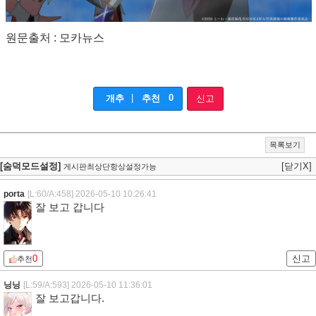
원문출처 : 모카뉴스
|
0
개추
추천
신고
목록보기
[숨덕모드설정]
[닫기X]
게시판최상단항상설정가능
porta
[L:60/A:458]
2026-05-10 10:26:41
잘 보고 갑니다
0
신고
추천
닝닝
[L:59/A:593]
2026-05-10 11:36:01
잘 보고갑니다.