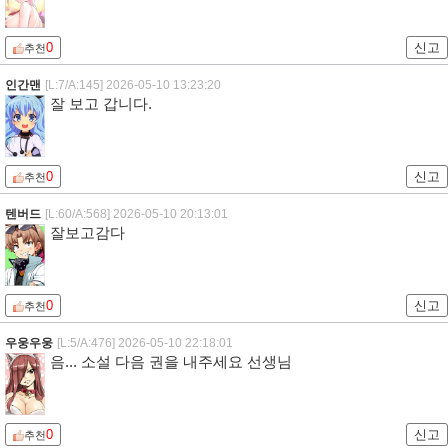
0
신고
추천
인간맨
[L:7/A:145]
2026-05-10 13:23:20
잘 보고 갑니다.
0
신고
추천
텐버드
[L:60/A:568]
2026-05-10 20:13:01
잘보고감다
0
신고
추천
우웅우웅
[L:5/A:476]
2026-05-10 22:18:01
음... 소설 다음 권을 내주세요 선생님
0
신고
추천