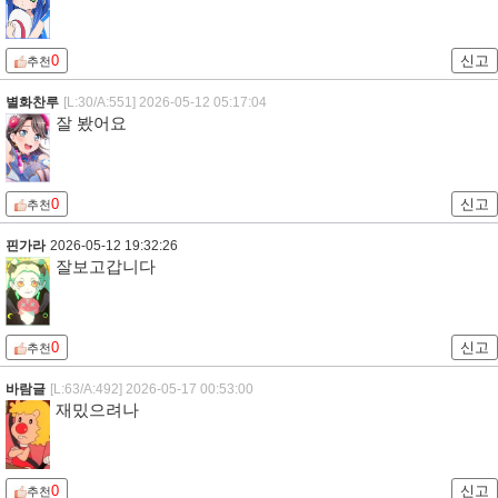
0
신고
추천
별화찬루
[L:30/A:551]
2026-05-12 05:17:04
잘 봤어요
0
신고
추천
핀가라
2026-05-12 19:32:26
잘보고갑니다
0
신고
추천
바람글
[L:63/A:492]
2026-05-17 00:53:00
재밌으려나
0
신고
추천