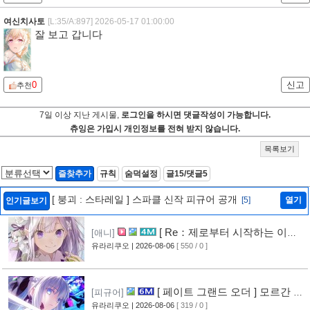
여신치사토
[L:35/A:897]
2026-05-17 01:00:00
잘 보고 갑니다
0
신고
추천
7일 이상 지난 게시물,
로그인을 하시면 댓글작성이 가능합니다.
츄잉은 가입시 개인정보를 전혀 받지 않습니다.
목록보기
즐찾추가
규칙
숨덕설정
글15/댓글5
[ 붕괴 : 스타레일 ] 스파클 신작 피규어 공개
[5]
열기
인기글보기
[ Re：제로부터 시작하는 이세
[애니]
계 생활 ] 4기 탈환편 PV 영상 공개
유라리쿠오
| 2026-08-06
[ 550 / 0 ]
[9]
[ 페이트 그랜드 오더 ] 모르간 르
[피규어]
페이 신작 피규어 공개
유라리쿠오
| 2026-08-06
[ 319 / 0 ]
[5]