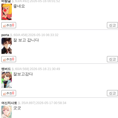
바람글
[L:63/A:492]
2026-05-16 00:01:52
좋네요
0
신고
추천
porta
[L:60/A:458]
2026-05-16 06:33:32
잘 보고 갑니다
0
신고
추천
텐버드
[L:60/A:568]
2026-05-16 21:30:49
잘보고감다
0
신고
추천
여신치사토
[L:35/A:897]
2026-05-17 00:58:34
굿굿