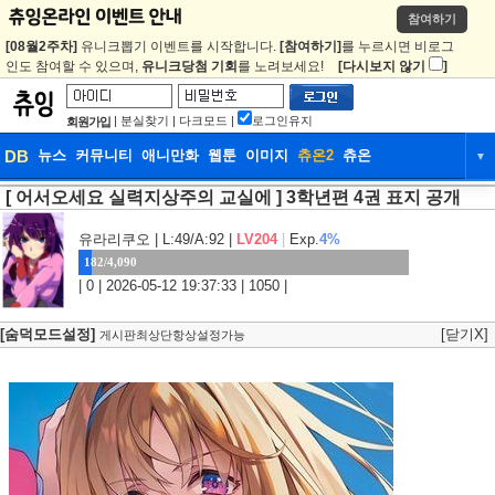
참여하기
[08월2주차]
유니크뽑기 이벤트를 시작합니다.
[참여하기]
를 누르시면 비로그
인도 참여할 수 있으며,
유니크당첨 기회
를 노려보세요!
[다시보지 않기
]
|
분실찾기
|
다크모드
|
로그인유지
회원가입
DB
뉴스
커뮤니티
애니만화
웹툰
이미지
츄온2
츄온
▼
[ 어서오세요 실력지상주의 교실에 ] 3학년편 4권 표지 공개
DB
뉴스
커뮤니티
애니만화
웹툰
이미지
츄온2
츄온
유라리쿠오
| L:49/A:92 |
LV204
|
Exp.
4%
182/4,090
| 0 | 2026-05-12 19:37:33 | 1050 |
[숨덕모드설정]
[닫기X]
게시판최상단항상설정가능