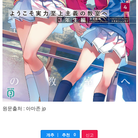
원문출처 : 아마존 jp
|
0
개추
추천
신고