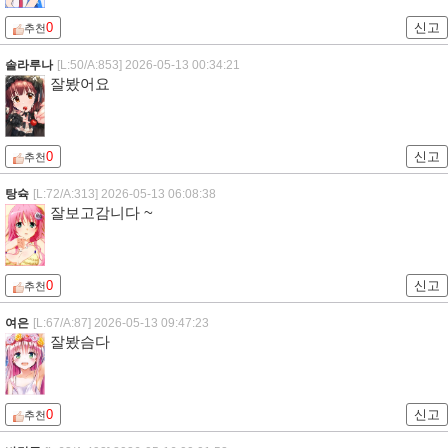
0
신고
추천
솔라루나
[L:50/A:853]
2026-05-13 00:34:21
잘봤어요
0
신고
추천
탕슉
[L:72/A:313]
2026-05-13 06:08:38
잘보고감니다 ~
0
신고
추천
여은
[L:67/A:87]
2026-05-13 09:47:23
잘봤슴다
0
신고
추천