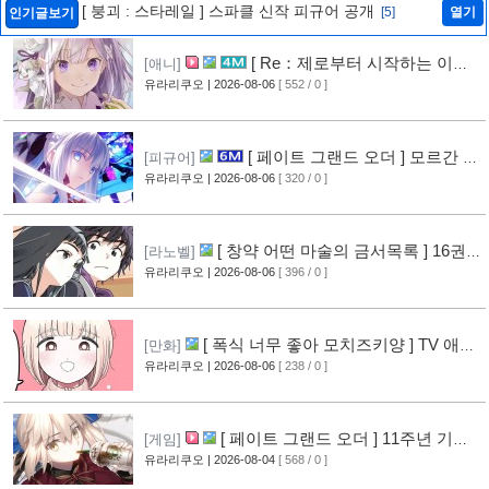
[ 붕괴 : 스타레일 ] 스파클 신작 피규어 공개
[5]
열기
인기글보기
[ Re：제로부터 시작하는 이세
[애니]
계 생활 ] 4기 탈환편 PV 영상 공개
유라리쿠오
| 2026-08-06
[ 552 / 0 ]
[10]
[ 페이트 그랜드 오더 ] 모르간 르
[피규어]
페이 신작 피규어 공개
유라리쿠오
| 2026-08-06
[ 320 / 0 ]
[6]
[ 창약 어떤 마술의 금서목록 ] 16권
[라노벨]
표지 공개
유라리쿠오
| 2026-08-06
[ 396 / 0 ]
[8]
[ 폭식 너무 좋아 모치즈키양 ] TV 애니
[만화]
메이션화 결정
유라리쿠오
| 2026-08-06
[ 238 / 0 ]
[9]
[ 페이트 그랜드 오더 ] 11주년 기념
[게임]
영상 공개
유라리쿠오
| 2026-08-04
[ 568 / 0 ]
[8]