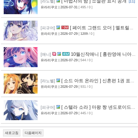
[ 마법사의 밤 ] 소설판 표지 공개
[라노벨]
[11]
유라리쿠오
| 2026-07-31
[ 495 / 0 ]
[ 페이트 그랜드 오더 ] 멜트릴리
[피규어]
스 신작 피규어 공개
유라리쿠오
| 2026-07-29
[
1209
/ 0 ]
[12]
10월신작애니 [ 흉란영애 니아
[애니]
리스톤 ] PV 영상 공개
유라리쿠오
| 2026-07-29
[ 544 / 0 ]
[13]
[ 소드 아트 온라인 ] 신혼편 1권 표지
[라노벨]
공개
유라리쿠오
| 2026-07-29
[ 931 / 0 ]
[16]
[ 스텔라 소라 ] 마왕 짱 넨도로이드
[피규어]
공개
유라리쿠오
| 2026-07-29
[ 445 / 0 ]
[10]
새로고침
다음페이지