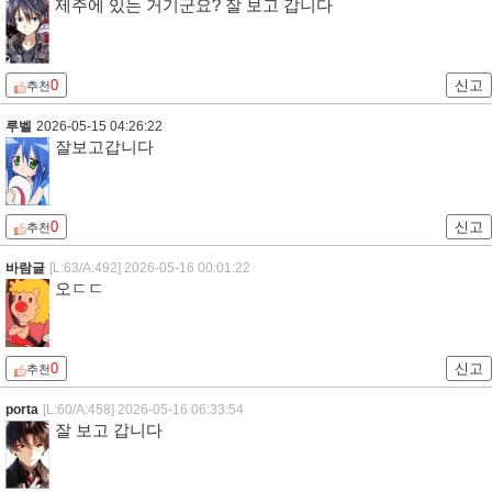
제주에 있는 거기군요? 잘 보고 갑니다
0
신고
추천
루벨
2026-05-15 04:26:22
잘보고갑니다
0
신고
추천
바람글
[L:63/A:492]
2026-05-16 00:01:22
오ㄷㄷ
0
신고
추천
porta
[L:60/A:458]
2026-05-16 06:33:54
잘 보고 갑니다