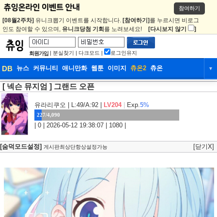
참여하기
[08월2주차]
유니크뽑기 이벤트를 시작합니다.
[참여하기]
를 누르시면 비로그
인도 참여할 수 있으며,
유니크당첨 기회
를 노려보세요!
[다시보지 않기
]
|
분실찾기
|
다크모드
|
로그인유지
회원가입
DB
뉴스
커뮤니티
애니만화
웹툰
이미지
츄온2
츄온
▼
[ 넥슨 뮤지엄 ] 그랜드 오픈
DB
뉴스
커뮤니티
애니만화
웹툰
이미지
츄온2
츄온
유라리쿠오
| L:49/A:92 |
LV204
|
Exp.
5%
227/4,090
| 0 | 2026-05-12 19:38:07 | 1080 |
[숨덕모드설정]
[닫기X]
게시판최상단항상설정가능