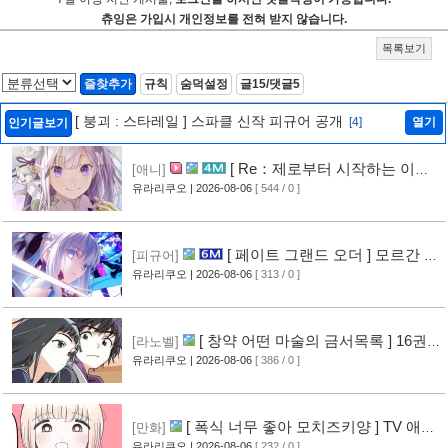
츄잉은 가입시 개인정보를 전혀 받지 않습니다.
목록보기
즐찾추가
규칙
숨덕설정
글15/댓글5
[ 붕괴 : 스타레일 ] 스파클 신작 피규어 공개
[4]
열기
인기글보기
[ Re：제로부터 시작하는 이세
[애니]
계 생활 ] 4기 탈환편 PV 영상 공개
유라리쿠오
| 2026-08-06
[ 544 / 0 ]
[9]
[ 페이트 그랜드 오더 ] 모르간 르
[피규어]
페이 신작 피규어 공개
유라리쿠오
| 2026-08-06
[ 313 / 0 ]
[4]
[ 창약 어떤 마술의 금서목록 ] 16권
[라노벨]
표지 공개
유라리쿠오
| 2026-08-06
[ 386 / 0 ]
[7]
[ 폭식 너무 좋아 모치즈키양 ] TV 애니
[만화]
메이션화 결정
유라리쿠오
| 2026-08-06
[ 232 / 0 ]
[7]