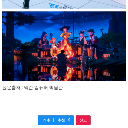
원문출처 : 넥슨 컴퓨터 박물관
|
0
개추
추천
신고