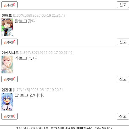
0
신고
추천
텐버드
[L:60/A:568]
2026-05-16 21:31:47
잘보고감다
0
신고
추천
여신치사토
[L:35/A:897]
2026-05-17 00:57:46
가보고 싶다
0
신고
추천
인간맨
[L:7/A:145]
2026-05-17 19:20:34
잘 보고 갑니다.
0
신고
추천
7일 이상 지난 게시물,
로그인을 하시면 댓글작성이 가능합니다.