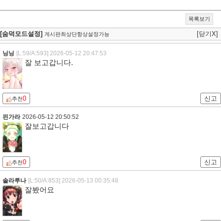
목록보기
[숨덕모드설정]
[닫기X]
게시판최상단항상설정가능
닝닝
[L:59/A:593]
2026-05-12 20:47:53
잘 보고갑니다.
0
신고
추천
핀가라
2026-05-12 20:50:52
잘보고갑니다
0
신고
추천
솔라루나
[L:50/A:853]
2026-05-13 00:35:48
잘봤어요