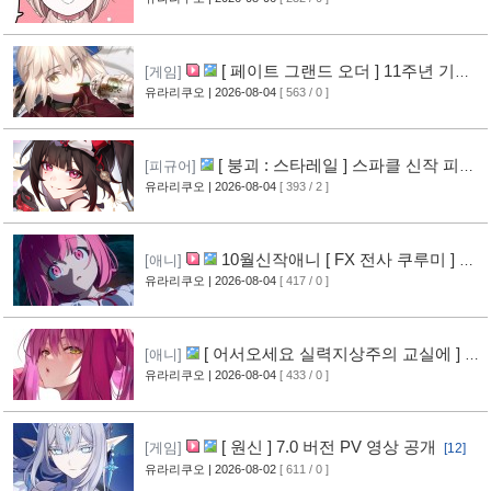
[ 페이트 그랜드 오더 ] 11주년 기념
[게임]
영상 공개
유라리쿠오
| 2026-08-04
[ 563 / 0 ]
[7]
[ 붕괴 : 스타레일 ] 스파클 신작 피규
[피규어]
어 공개
유라리쿠오
| 2026-08-04
[ 393 / 2 ]
[4]
10월신작애니 [ FX 전사 쿠루미 ] PV
[애니]
영상 공개
유라리쿠오
| 2026-08-04
[ 417 / 0 ]
[5]
[ 어서오세요 실력지상주의 교실에 ] 블
[애니]
루레이 VOL.2 표지 공개
유라리쿠오
| 2026-08-04
[ 433 / 0 ]
[6]
[ 원신 ] 7.0 버전 PV 영상 공개
[게임]
[12]
유라리쿠오
| 2026-08-02
[ 611 / 0 ]