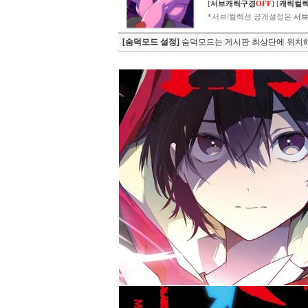
[
서브캐릭구경
OFF
]
[
캐릭컬
*서브/컬렉션 공개설정은
서브
[숨덕모드 설정]
숨덕모드는 게시판 최상단에 위치해