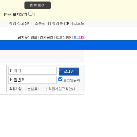
참여하기
!
[다시보지않기
]
츄잉 신고센터
|
소통센터
|
츄잉콘
|
다크모드
공지&이벤트
|
건의공간
|
로고신청
|
H
E
L
I
X
N
로그인유지
회원가입
|
분실찾기
|
회원가입규칙안내