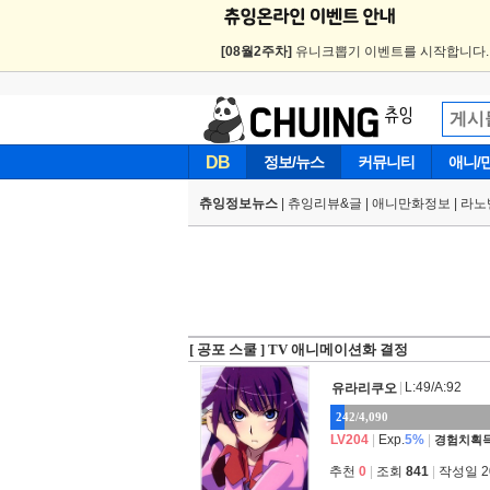
[08월2주차]
유니크뽑기 이벤트를 시작합니다
DB
정보/뉴스
커뮤니티
애니/
츄잉정보뉴스
|
츄잉리뷰&글
|
애니만화정보
|
라노
[ 공포 스쿨 ] TV 애니메이션화 결정
|
L:49/A:92
유라리쿠오
242/4,090
LV204
|
Exp.
5%
|
경험치획득
추천
0
|
조회
841
|
작성일 202