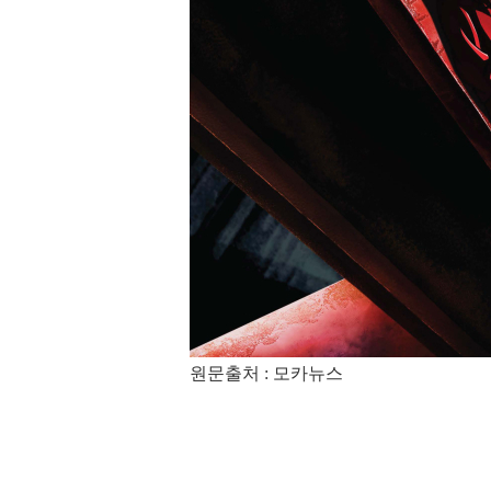
원문출처 : 모카뉴스