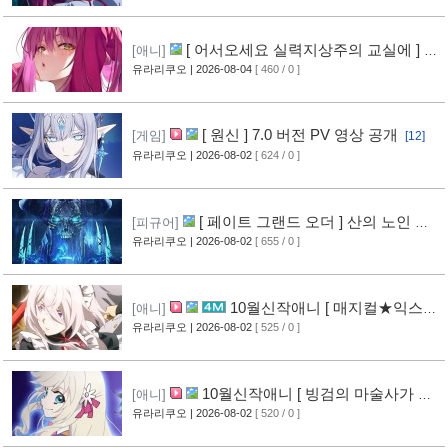
[ 어서오세요 실력지상주의 교실에 ] 블
[애니]
루레이 VOL.2 표지 공개
유라리쿠오
| 2026-08-04
[ 460 / 0 ]
[7]
[ 원신 ] 7.0 버전 PV 영상 공개
[게임]
[12]
유라리쿠오
| 2026-08-02
[ 624 / 0 ]
[ 페이트 그랜드 오더 ] 산의 노인 신
[피규어]
작 피규어 공개
유라리쿠오
| 2026-08-02
[ 655 / 0 ]
[17]
10월신작애니 [ 매지컬★익스플
[애니]
로러 ] PV 영상 공개
유라리쿠오
| 2026-08-02
[ 525 / 0 ]
[12]
10월신작애니 [ 빙검의 마술사가 세
[애니]
계를 다스린다 ] 2기 PV 영상 공개
유라리쿠오
| 2026-08-02
[ 520 / 0 ]
[13]