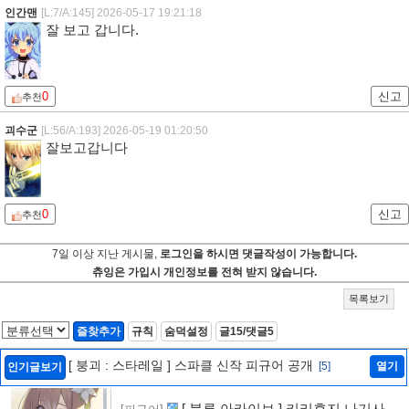
인간맨
[L:7/A:145]
2026-05-17 19:21:18
잘 보고 갑니다.
0
신고
추천
괴수군
[L:56/A:193]
2026-05-19 01:20:50
잘보고갑니다
0
신고
추천
7일 이상 지난 게시물,
로그인을 하시면 댓글작성이 가능합니다.
츄잉은 가입시 개인정보를 전혀 받지 않습니다.
목록보기
즐찾추가
규칙
숨덕설정
글15/댓글5
[ 붕괴 : 스타레일 ] 스파클 신작 피규어 공개
[5]
열기
인기글보기
[ 블루 아카이브 ] 키리후지 나기사 신