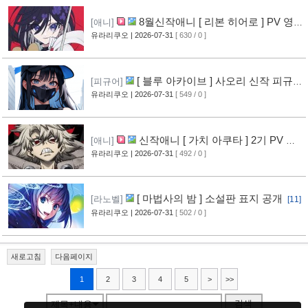
8월신작애니 [ 리본 히어로 ] PV 영
[애니]
상 공개
유라리쿠오
| 2026-07-31
[ 630 / 0 ]
[11]
[ 블루 아카이브 ] 사오리 신작 피규어
[피규어]
공개
유라리쿠오
| 2026-07-31
[ 549 / 0 ]
[10]
신작애니 [ 가치 아쿠타 ] 2기 PV 영
[애니]
상 공개
유라리쿠오
| 2026-07-31
[ 492 / 0 ]
[13]
[ 마법사의 밤 ] 소설판 표지 공개
[라노벨]
[11]
유라리쿠오
| 2026-07-31
[ 502 / 0 ]
새로고침
다음페이지
1
2
3
4
5
>
>>
검색
제목+내용