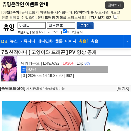
참여하기
[08월2주차]
유니크뽑기 이벤트를 시작합니다.
[참여하기]
를 누르시면 비로그
인도 참여할 수 있으며,
유니크당첨 기회
를 노려보세요!
[다시보지 않기
]
|
분실찾기
|
다크모드
|
로그인유지
회원가입
DB
뉴스
커뮤니티
애니만화
웹툰
이미지
츄온2
츄온
▼
7월신작애니 [ 고양이와 드래곤 ] PV 영상 공개
DB
뉴스
커뮤니티
애니만화
웹툰
이미지
츄온2
츄온
유라리쿠오
| L:49/A:92 |
LV204
|
Exp.
6%
272/4,090
| 0 | 2026-05-14 19:27:20 | 962 |
[숨덕모드설정]
[닫기X]
게시판최상단항상설정가능