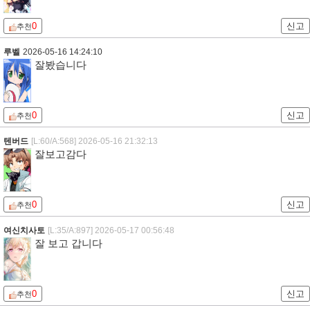
0
신고
추천
루벨
2026-05-16 14:24:10
잘봤습니다
0
신고
추천
텐버드
[L:60/A:568]
2026-05-16 21:32:13
잘보고감다
0
신고
추천
여신치사토
[L:35/A:897]
2026-05-17 00:56:48
잘 보고 갑니다
0
신고
추천