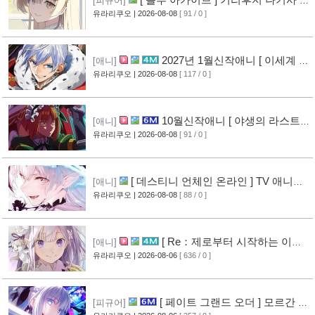
[피규어]
작 피규어 공개
유라리쿠오
| 2026-08-08
[ 91 / 0 ]
[1]
2027년 1월신작애니 [ 이세계 전
[애니]
생 소동기 ] PV 영상 공개
유라리쿠오
| 2026-08-08
[ 117 / 0 ]
[2]
10월신작애니 [ 야생의 라스트
[애니]
보스가 나타났다! ] 2기 PV 영상 공개
유라리쿠오
| 2026-08-08
[ 91 / 0 ]
[2]
[ 데스티니 언체인 온라인 ] TV 애니메
[애니]
이션화 결정
유라리쿠오
| 2026-08-08
[ 88 / 0 ]
[2]
[ Re：제로부터 시작하는 이세
[애니]
계 생활 ] 4기 탈환편 PV 영상 공개
유라리쿠오
| 2026-08-06
[ 636 / 0 ]
[10]
[ 페이트 그랜드 오더 ] 모르간 르
[피규어]