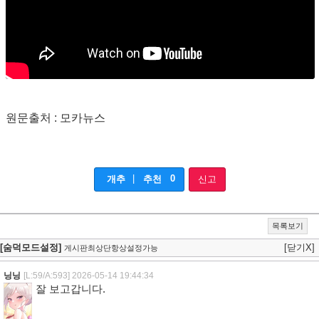
원문출처 : 모카뉴스
|
0
개추
추천
신고
목록보기
[숨덕모드설정]
[닫기X]
게시판최상단항상설정가능
닝닝
[L:59/A:593]
2026-05-14 19:44:34
잘 보고갑니다.