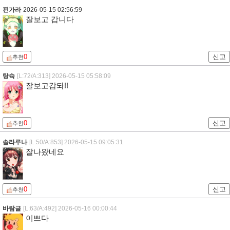
핀가라
2026-05-15 02:56:59
잘보고 갑니다
0
신고
추천
탕슉
[L:72/A:313]
2026-05-15 05:58:09
잘보고감돠!!
0
신고
추천
솔라루나
[L:50/A:853]
2026-05-15 09:05:31
잘나왔네요
0
신고
추천
바람글
[L:63/A:492]
2026-05-16 00:00:44
이쁘다