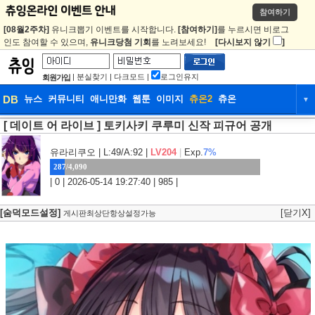
참여하기
[08월2주차]
유니크뽑기 이벤트를 시작합니다.
[참여하기]
를 누르시면 비로그
인도 참여할 수 있으며,
유니크당첨 기회
를 노려보세요!
[다시보지 않기
]
|
분실찾기
|
다크모드
|
로그인유지
회원가입
DB
뉴스
커뮤니티
애니만화
웹툰
이미지
츄온2
츄온
▼
[ 데이트 어 라이브 ] 토키사키 쿠루미 신작 피규어 공개
DB
뉴스
커뮤니티
애니만화
웹툰
이미지
츄온2
츄온
유라리쿠오
| L:49/A:92 |
LV204
|
Exp.
7%
287/4,090
| 0 | 2026-05-14 19:27:40 | 985 |
[숨덕모드설정]
[닫기X]
게시판최상단항상설정가능