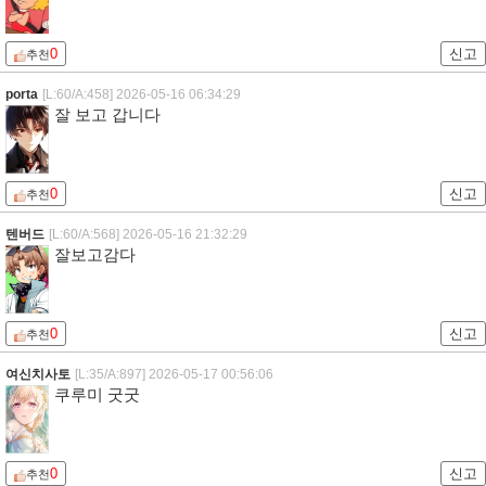
0
신고
추천
porta
[L:60/A:458]
2026-05-16 06:34:29
잘 보고 갑니다
0
신고
추천
텐버드
[L:60/A:568]
2026-05-16 21:32:29
잘보고감다
0
신고
추천
여신치사토
[L:35/A:897]
2026-05-17 00:56:06
쿠루미 굿굿
0
신고
추천