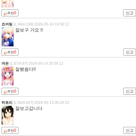
0
신고
추천
죠커링
[L:46/A:199]
2026-05-14 19:50:12
잘보구 가요 !!
0
신고
추천
여은
[L:67/A:87]
2026-05-14 20:56:12
잘봤씀다!!
0
신고
추천
히토리
[L:56/A:607]
2026-05-15 00:20:15
잘보고갑니다
0
신고
추천