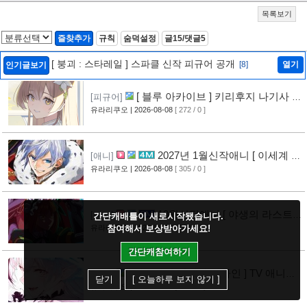
목록보기
즐찾추가
규칙
숨덕설정
글15/댓글5
[ 붕괴 : 스타레일 ] 스파클 신작 피규어 공개
[8]
열기
인기글보기
[ 블루 아카이브 ] 키리후지 나기사 신
[피규어]
작 피규어 공개
유라리쿠오
| 2026-08-08
[ 272 / 0 ]
[9]
2027년 1월신작애니 [ 이세계 전
[애니]
생 소동기 ] PV 영상 공개
유라리쿠오
| 2026-08-08
[ 305 / 0 ]
[8]
10월신작애니 [ 야생의 라스트
[애니]
간단캐배틀이 새로시작됐습니다.
보스가 나타났다! ] 2기 PV 영상 공개
참여해서 보상받아가세요!
유라리쿠오
| 2026-08-08
[ 263 / 0 ]
[9]
간단캐참여하기
[ 데스티니 언체인 온라인 ] TV 애니메
[애니]
닫기
[ 오늘하루 보지 않기 ]
이션화 결정
유라리쿠오
| 2026-08-08
[ 255 / 0 ]
[9]