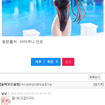
원문출처 : 아마쿠니 인포
|
0
개추
추천
신고
목록보기
[숨덕모드설정]
[닫기X]
게시판최상단항상설정가능
닝닝
[L:59/A:593]
2026-05-14 19:44:30
잘 보고갑니다.