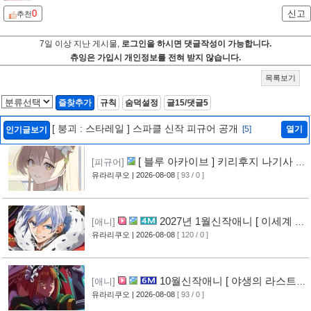
0
신고
추천
7일 이상 지난 게시물,
로그인을 하시면 댓글작성이 가능합니다.
츄잉은 가입시 개인정보를 전혀 받지 않습니다.
목록보기
즐찾추가
규칙
숨덕설정
글15/댓글5
[ 붕괴 : 스타레일 ] 스파클 신작 피규어 공개
[5]
열기
인기글보기
[ 블루 아카이브 ] 키리후지 나기사 신
[피규어]
작 피규어 공개
유라리쿠오
| 2026-08-08
[ 93 / 0 ]
[1]
2027년 1월신작애니 [ 이세계 전
[애니]
생 소동기 ] PV 영상 공개
유라리쿠오
| 2026-08-08
[ 120 / 0 ]
[2]
10월신작애니 [ 야생의 라스트
[애니]
보스가 나타났다! ] 2기 PV 영상 공개
유라리쿠오
| 2026-08-08
[ 93 / 0 ]
[2]