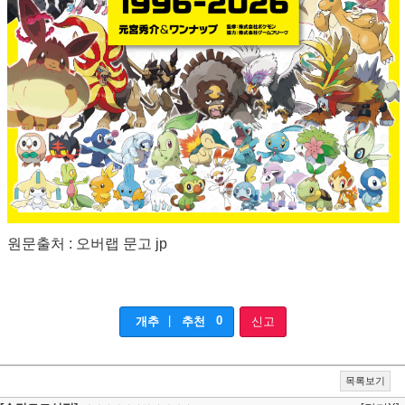
원문출처 : 오버랩 문고 jp
|
0
개추
추천
신고
목록보기