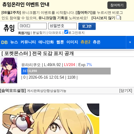
참여하기
[08월2주차]
유니크뽑기 이벤트를 시작합니다.
[참여하기]
를 누르시면 비로그
인도 참여할 수 있으며,
유니크당첨 기회
를 노려보세요!
[다시보지 않기
]
|
분실찾기
|
다크모드
|
로그인유지
회원가입
DB
뉴스
커뮤니티
애니만화
웹툰
이미지
츄온2
츄온
▼
[ 포켓몬스터 ] 전국 도감 표지 공개
DB
뉴스
커뮤니티
애니만화
웹툰
이미지
츄온2
츄온
유라리쿠오
| L:49/A:92 |
LV204
|
Exp.
7%
317/4,090
| 0 | 2026-05-16 12:01:54 | 1108 |
[숨덕모드설정]
[닫기X]
게시판최상단항상설정가능