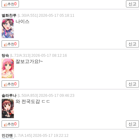
0
신고
추천
별화찬루
[L:30/A:551]
2026-05-17 05:18:11
나이스
0
신고
추천
탕슉
[L:72/A:313]
2026-05-17 08:12:16
잘보고가요!~
0
신고
추천
솔라루나
[L:50/A:853]
2026-05-17 09:46:23
와 전국도감 ㄷㄷ
0
신고
추천
인간맨
[L:7/A:145]
2026-05-17 19:22:12