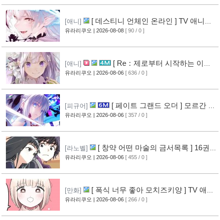
[ 데스티니 언체인 온라인 ] TV 애니메
[애니]
이션화 결정
유라리쿠오
| 2026-08-08
[ 90 / 0 ]
[2]
[ Re：제로부터 시작하는 이세
[애니]
계 생활 ] 4기 탈환편 PV 영상 공개
유라리쿠오
| 2026-08-06
[ 636 / 0 ]
[10]
[ 페이트 그랜드 오더 ] 모르간 르
[피규어]
페이 신작 피규어 공개
유라리쿠오
| 2026-08-06
[ 357 / 0 ]
[6]
[ 창약 어떤 마술의 금서목록 ] 16권
[라노벨]
표지 공개
유라리쿠오
| 2026-08-06
[ 455 / 0 ]
[8]
[ 폭식 너무 좋아 모치즈키양 ] TV 애니
[만화]
메이션화 결정
유라리쿠오
| 2026-08-06
[ 266 / 0 ]
[9]