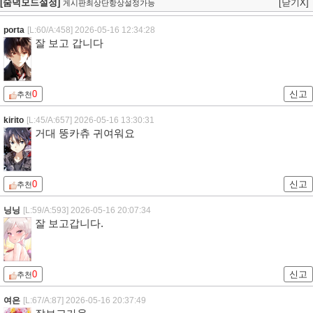
[숨덕모드설정]
[닫기X]
게시판최상단항상설정가능
porta
[L:60/A:458]
2026-05-16 12:34:28
잘 보고 갑니다
0
신고
추천
kirito
[L:45/A:657]
2026-05-16 13:30:31
거대 뚱카츄 귀여워요
0
신고
추천
닝닝
[L:59/A:593]
2026-05-16 20:07:34
잘 보고갑니다.
0
신고
추천
여은
[L:67/A:87]
2026-05-16 20:37:49