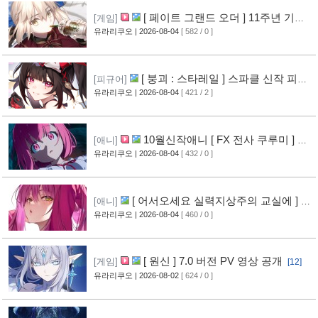
[ 페이트 그랜드 오더 ] 11주년 기념
[게임]
영상 공개
유라리쿠오
| 2026-08-04
[ 582 / 0 ]
[8]
[ 붕괴 : 스타레일 ] 스파클 신작 피규
[피규어]
어 공개
유라리쿠오
| 2026-08-04
[ 421 / 2 ]
[5]
10월신작애니 [ FX 전사 쿠루미 ] PV
[애니]
영상 공개
유라리쿠오
| 2026-08-04
[ 432 / 0 ]
[6]
[ 어서오세요 실력지상주의 교실에 ] 블
[애니]
루레이 VOL.2 표지 공개
유라리쿠오
| 2026-08-04
[ 460 / 0 ]
[7]
[ 원신 ] 7.0 버전 PV 영상 공개
[게임]
[12]
유라리쿠오
| 2026-08-02
[ 624 / 0 ]