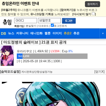
참여하기
[08월2주차]
유니크뽑기 이벤트를 시작합니다.
[참여하기]
를 누르시면 비로그
인도 참여할 수 있으며,
유니크당첨 기회
를 노려보세요!
[다시보지 않기
]
|
분실찾기
|
다크모드
|
로그인유지
회원가입
DB
뉴스
커뮤니티
애니만화
웹툰
이미지
츄온2
츄온
▼
[ 마도정병의 슬레이브 ] 21권 표지 공개
DB
뉴스
커뮤니티
애니만화
웹툰
이미지
츄온2
츄온
유라리쿠오
| L:49/A:92 |
LV204
|
Exp.
8%
362/4,090
| 0 | 2026-05-18 19:44:35 | 1008 |
[숨덕모드설정]
[닫기X]
게시판최상단항상설정가능