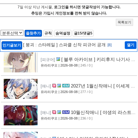
7일 이상 지난 게시물,
로그인을 하시면 댓글작성이 가능합니다.
츄잉은 가입시 개인정보를 전혀 받지 않습니다.
목록보기
즐찾추가
규칙
숨덕설정
글15/댓글5
[ 붕괴 : 스타레일 ] 스파클 신작 피규어 공개
[8]
열기
인기글보기
[ 블루 아카이브 ] 키리후지 나기사 신
[피규어]
작 피규어 공개
유라리쿠오
| 2026-08-08
[ 245 / 0 ]
[8]
2027년 1월신작애니 [ 이세계 전
[애니]
생 소동기 ] PV 영상 공개
유라리쿠오
| 2026-08-08
[ 277 / 0 ]
[7]
10월신작애니 [ 야생의 라스트
[애니]
보스가 나타났다! ] 2기 PV 영상 공개
유라리쿠오
| 2026-08-08
[ 236 / 0 ]
[8]