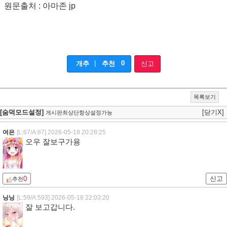
원문출처 : 아마존 jp
|
0
개추
추천
신고
목록보기
[숨덕모드설정]
[닫기X]
게시판최상단항상설정가능
여은
[L:67/A:87]
2026-05-18 20:28:25
오우 잘보구가용
0
신고
추천
닝닝
[L:59/A:593]
2026-05-18 22:03:20
잘 보고갑니다.