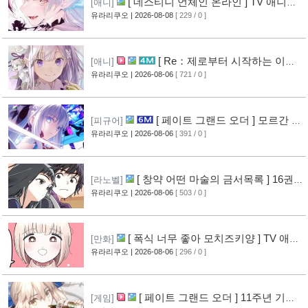
[ 데스티니 언체인 온라인 ] TV 애니메
[애니]
이션화 결정
유라리쿠오
| 2026-08-08
[ 229 / 0 ]
[8]
[ Re：제로부터 시작하는 이세
[애니]
계 생활 ] 4기 탈환편 PV 영상 공개
유라리쿠오
| 2026-08-06
[ 721 / 0 ]
[13]
[ 페이트 그랜드 오더 ] 모르간 르
[피규어]
페이 신작 피규어 공개
유라리쿠오
| 2026-08-06
[ 391 / 0 ]
[10]
[ 창약 어떤 마술의 금서목록 ] 16권
[라노벨]
표지 공개
유라리쿠오
| 2026-08-06
[ 503 / 0 ]
[12]
[ 폭식 너무 좋아 모치즈키양 ] TV 애니
[만화]
메이션화 결정
유라리쿠오
| 2026-08-06
[ 296 / 0 ]
[13]
[ 페이트 그랜드 오더 ] 11주년 기념
[게임]