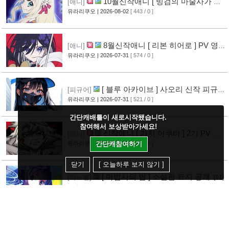
10월신작애니 [ 빙검의 마술사가 세
[애니]
계를 다스린다 ] 2기 PV 영상 공개
유라리쿠오
| 2026-08-02
[ 443 / 0 ]
[12]
8월신작애니 [ 리본 히어로 ] PV 영
[애니]
상 공개
유라리쿠오
| 2026-07-31
[ 574 / 0 ]
[11]
[ 블루 아카이브 ] 사오리 신작 피규어
[피규어]
공개
유라리쿠오
| 2026-07-31
[ 521 / 0 ]
[10]
간단캐배틀이 새로시작됐습니다.
참여해서 보상받아가세요!
신작애니 [ 가치 아쿠타 ] 2기 PV 영
[애니]
상 공개
유라리쿠오
| 2026-07-31
[ 475 / 0 ]
간단캐참여하기
[13]
닫기
[ 오늘하루 보지 않기 ]
[ 마법사의 밤 ] 소설판 표지 공개
[라노벨]
[11]
유라리쿠오
| 2026-07-31
[ 482 / 0 ]
[ 페이트 그랜드 오더 ] 멜트릴리
[피규어]