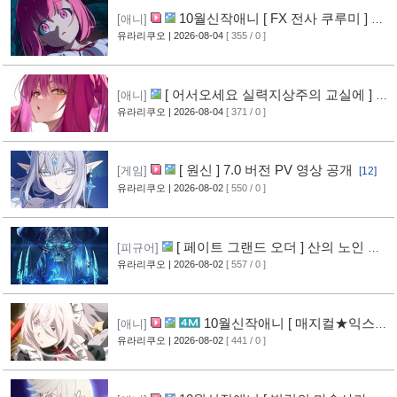
10월신작애니 [ FX 전사 쿠루미 ] PV
[애니]
영상 공개
유라리쿠오
| 2026-08-04
[ 355 / 0 ]
[5]
[ 어서오세요 실력지상주의 교실에 ] 블
[애니]
루레이 VOL.2 표지 공개
유라리쿠오
| 2026-08-04
[ 371 / 0 ]
[6]
[ 원신 ] 7.0 버전 PV 영상 공개
[게임]
[12]
유라리쿠오
| 2026-08-02
[ 550 / 0 ]
[ 페이트 그랜드 오더 ] 산의 노인 신
[피규어]
작 피규어 공개
유라리쿠오
| 2026-08-02
[ 557 / 0 ]
[16]
10월신작애니 [ 매지컬★익스플
[애니]
로러 ] PV 영상 공개
유라리쿠오
| 2026-08-02
[ 441 / 0 ]
[11]