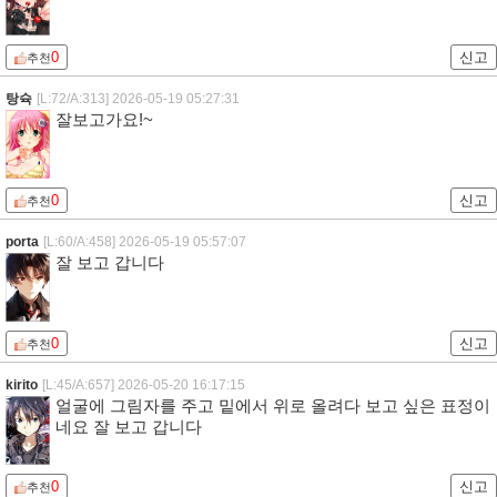
0
신고
추천
탕슉
[L:72/A:313]
2026-05-19 05:27:31
잘보고가요!~
0
신고
추천
porta
[L:60/A:458]
2026-05-19 05:57:07
잘 보고 갑니다
0
신고
추천
kirito
[L:45/A:657]
2026-05-20 16:17:15
얼굴에 그림자를 주고 밑에서 위로 올려다 보고 싶은 표정이
네요 잘 보고 갑니다
0
신고
추천