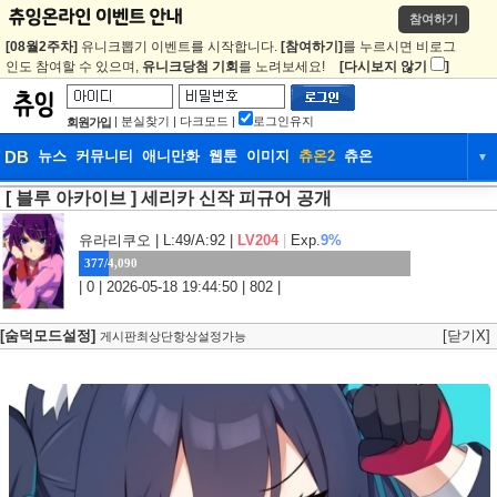
참여하기
[08월2주차]
유니크뽑기 이벤트를 시작합니다.
[참여하기]
를 누르시면 비로그
인도 참여할 수 있으며,
유니크당첨 기회
를 노려보세요!
[다시보지 않기
]
|
분실찾기
|
다크모드
|
로그인유지
회원가입
DB
뉴스
커뮤니티
애니만화
웹툰
이미지
츄온2
츄온
▼
[ 블루 아카이브 ] 세리카 신작 피규어 공개
DB
뉴스
커뮤니티
애니만화
웹툰
이미지
츄온2
츄온
유라리쿠오
| L:49/A:92 |
LV204
|
Exp.
9%
377/4,090
| 0 | 2026-05-18 19:44:50 | 802 |
[숨덕모드설정]
[닫기X]
게시판최상단항상설정가능