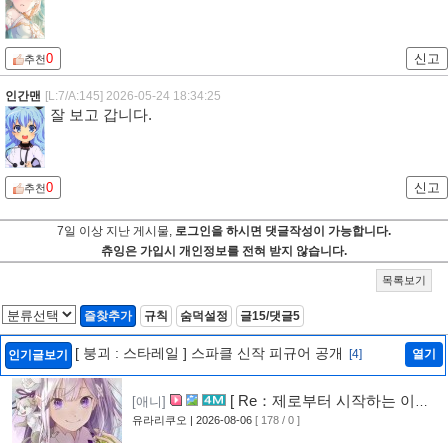
0
신고
추천
인간맨
[L:7/A:145]
2026-05-24 18:34:25
잘 보고 갑니다.
0
신고
추천
7일 이상 지난 게시물,
로그인을 하시면 댓글작성이 가능합니다.
츄잉은 가입시 개인정보를 전혀 받지 않습니다.
목록보기
즐찾추가
규칙
숨덕설정
글15/댓글5
[ 붕괴 : 스타레일 ] 스파클 신작 피규어 공개
[4]
열기
인기글보기
[ Re：제로부터 시작하는 이세
[애니]
계 생활 ] 4기 탈환편 PV 영상 공개
유라리쿠오
| 2026-08-06
[ 178 / 0 ]
[5]