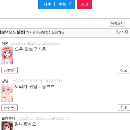
|
0
개추
추천
신고
목록보기
[숨덕모드설정]
[닫기X]
게시판최상단항상설정가능
여은
[L:67/A:87]
2026-05-18 20:28:35
오우 잘보구가용
0
신고
추천
닝닝
[L:59/A:593]
2026-05-18 22:03:14
세리카 귀엽네용ㅋㅋ
0
신고
추천
솔라루나
[L:50/A:853]
2026-05-19 03:27:45
잘나왔네요