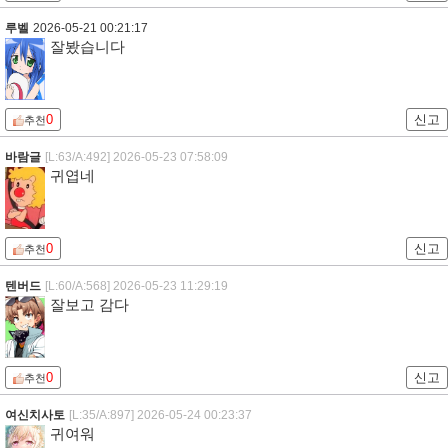
루벨
2026-05-21 00:21:17
잘봤습니다
0
신고
추천
바람글
[L:63/A:492]
2026-05-23 07:58:09
귀엽네
0
신고
추천
텐버드
[L:60/A:568]
2026-05-23 11:29:19
잘보고 감다
0
신고
추천
여신치사토
[L:35/A:897]
2026-05-24 00:23:37
귀여워