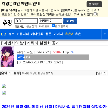
참여하기
[08월2주차]
유니크뽑기 이벤트를 시작합니다.
[참여하기]
를 누르시면 비로그
인도 참여할 수 있으며,
유니크당첨 기회
를 노려보세요!
[다시보지 않기
]
|
분실찾기
|
다크모드
|
로그인유지
회원가입
DB
뉴스
커뮤니티
애니만화
웹툰
이미지
츄온2
츄온
▼
[ 마법사의 밤 ] 캐릭터 설정화 공개
DB
뉴스
커뮤니티
애니만화
웹툰
이미지
츄온2
츄온
유라리쿠오
| L:49/A:92 |
LV204
|
Exp.
9%
407/4,090
| 0 | 2026-05-18 19:45:30 | 1372 |
[숨덕모드설정]
[닫기X]
게시판최상단항상설정가능
2026년 극장 애니메이션 신작 [ 마법사의 밤 ] 캐릭터 설정화가