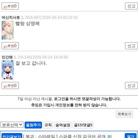
0
신고
추천
여신치사토
[L:35/A:897]
2026-05-24 00:22:19
빨랑 상영해
0
신고
추천
인간맨
[L:7/A:145]
2026-05-24 18:34:56
잘 보고 갑니다.
0
신고
추천
7일 이상 지난 게시물,
로그인을 하시면 댓글작성이 가능합니다.
츄잉은 가입시 개인정보를 전혀 받지 않습니다.
목록보기
즐찾추가
규칙
숨덕설정
글15/댓글5
[ 붕괴 : 스타레일 ] 스파클 신작 피규어 공개
[8]
열기
인기글보기