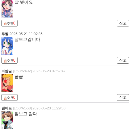
잘 봤어요
0
신고
추천
루벨
2026-05-21 11:02:35
잘보고갑니다
0
신고
추천
바람글
[L:63/A:492]
2026-05-23 07:57:47
굳굳
0
신고
추천
텐버드
[L:60/A:568]
2026-05-23 11:29:50
잘보고 감다