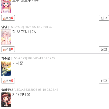
오우 잘보구가용
0
신고
추천
닝닝
[L:59/A:593]
2026-05-18 22:01:42
잘 보고갑니다.
0
신고
추천
괴수군
[L:56/A:193]
2026-05-19 01:19:22
기대중
0
신고
추천
솔라루나
[L:50/A:853]
2026-05-19 03:28:48
기대되네요