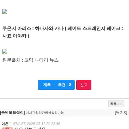
쿠온지 아리스 : 하나자와 카나 ( 페이트 스트레인지 페이크 :
사죠 아야카 )
원문출처 : 코믹 나타리 뉴스
|
0
개추
추천
신고
목록보기
[숨덕모드설정]
[닫기X]
게시판최상단항상설정가능
여은
[L:67/A:87]
2026-05-18 20:28:46