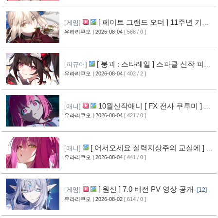
[ 페이트 그랜드 오더 ] 11주년 기념
[게임]
영상 공개
유라리쿠오
| 2026-08-04
[ 568 / 0 ]
[8]
[ 붕괴 : 스타레일 ] 스파클 신작 피규
[피규어]
어 공개
유라리쿠오
| 2026-08-04
[ 402 / 2 ]
[5]
10월신작애니 [ FX 전사 쿠루미 ] PV
[애니]
영상 공개
유라리쿠오
| 2026-08-04
[ 421 / 0 ]
[6]
[ 어서오세요 실력지상주의 교실에 ] 블
[애니]
루레이 VOL.2 표지 공개
유라리쿠오
| 2026-08-04
[ 441 / 0 ]
[7]
[ 원신 ] 7.0 버전 PV 영상 공개
[게임]
[12]
유라리쿠오
| 2026-08-02
[ 614 / 0 ]