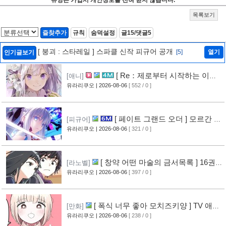
목록보기
즐찾추가
규칙
숨덕설정
글15/댓글5
[ 붕괴 : 스타레일 ] 스파클 신작 피규어 공개
[5]
열기
인기글보기
[ Re：제로부터 시작하는 이세
[애니]
계 생활 ] 4기 탈환편 PV 영상 공개
유라리쿠오
| 2026-08-06
[ 552 / 0 ]
[10]
[ 페이트 그랜드 오더 ] 모르간 르
[피규어]
페이 신작 피규어 공개
유라리쿠오
| 2026-08-06
[ 321 / 0 ]
[6]
[ 창약 어떤 마술의 금서목록 ] 16권
[라노벨]
표지 공개
유라리쿠오
| 2026-08-06
[ 397 / 0 ]
[8]
[ 폭식 너무 좋아 모치즈키양 ] TV 애니
[만화]
메이션화 결정
유라리쿠오
| 2026-08-06
[ 238 / 0 ]
[9]