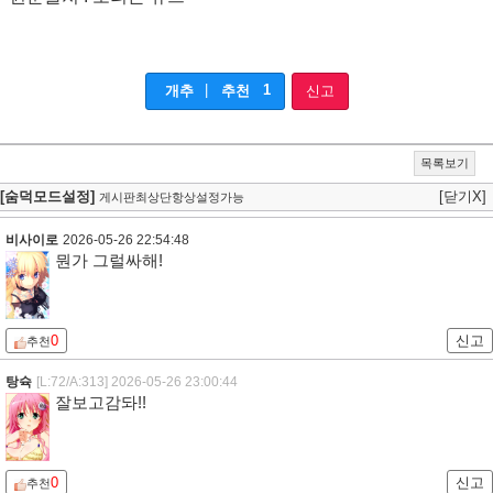
|
1
개추
추천
신고
목록보기
[숨덕모드설정]
[닫기X]
게시판최상단항상설정가능
비사이로
2026-05-26 22:54:48
뭔가 그럴싸해!
0
신고
추천
탕슉
[L:72/A:313]
2026-05-26 23:00:44
잘보고감돠!!
0
신고
추천