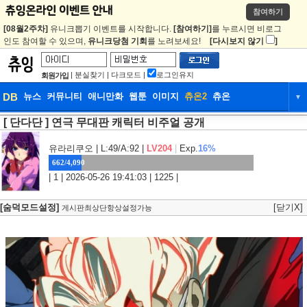
참여하기
[08월2주차]
유니크뽑기 이벤트를 시작합니다.
[참여하기]
를 누르시면 비로그
인도 참여할 수 있으며,
유니크당첨 기회
를 노려보세요!
[다시보지 않기
]
|
분실찾기
|
다크모드
|
로그인유지
회원가입
DB
뉴스
커뮤니티
애니만화
웹툰
이미지
츄온2
츄온
▼
[ 단다단 ] 연극 무대판 캐릭터 비주얼 공개
DB
뉴스
커뮤니티
애니만화
웹툰
이미지
츄온2
츄온
유라리쿠오
| L:49/A:92 |
LV204
|
Exp.
16%
662/4,090
| 1 | 2026-05-26 19:41:03 | 1225 |
[숨덕모드설정]
[닫기X]
게시판최상단항상설정가능