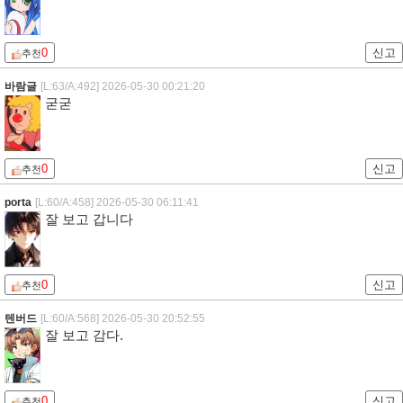
0
신고
추천
바람글
[L:63/A:492]
2026-05-30 00:21:20
굳굳
0
신고
추천
porta
[L:60/A:458]
2026-05-30 06:11:41
잘 보고 갑니다
0
신고
추천
텐버드
[L:60/A:568]
2026-05-30 20:52:55
잘 보고 감다.
0
신고
추천