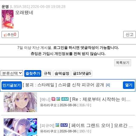
운명
[L:95/A:381]
2026-06-08 19:08:28
오래됐네
0
신고
추천
7일 이상 지난 게시물,
로그인을 하시면 댓글작성이 가능합니다.
츄잉은 가입시 개인정보를 전혀 받지 않습니다.
목록보기
즐찾추가
규칙
숨덕설정
글15/댓글5
[ 붕괴 : 스타레일 ] 스파클 신작 피규어 공개
[4]
열기
인기글보기
[ Re：제로부터 시작하는 이세
[애니]
계 생활 ] 4기 탈환편 PV 영상 공개
유라리쿠오
| 2026-08-06
[ 316 / 0 ]
[8]
[ 페이트 그랜드 오더 ] 모르간 르
[피규어]
페이 신작 피규어 공개
유라리쿠오
| 2026-08-06
[ 193 / 0 ]
[3]