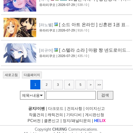
리스톤 ] PV 영상 공개
유라리쿠오
| 2026-07-29
[ 538 / 0 ]
[13]
[ 소드 아트 온라인 ] 신혼편 1권 표지
[라노벨]
공개
유라리쿠오
| 2026-07-29
[ 916 / 0 ]
[16]
[ 스텔라 소라 ] 마왕 짱 넨도로이드
[피규어]
공개
유라리쿠오
| 2026-07-29
[ 435 / 0 ]
[10]
새로고침
다음페이지
1
2
3
4
5
>
>>
검색
제목+내용
공지/이벤
|
다크모드
|
건의사항
|
이미지신고
작품건의
|
캐릭건의
|
기타디비
|
게시판신청
PC버전
|
클론신고
|
정지/패널티문의
|
H
E
L
I
X
Copyright
CHUING
Communications.