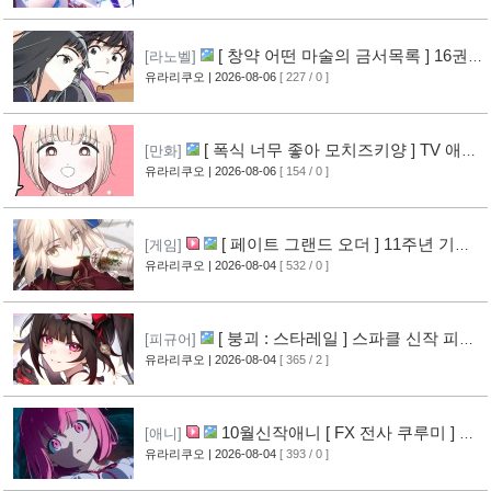
[ 창약 어떤 마술의 금서목록 ] 16권
[라노벨]
표지 공개
유라리쿠오
| 2026-08-06
[ 227 / 0 ]
[5]
[ 폭식 너무 좋아 모치즈키양 ] TV 애니
[만화]
메이션화 결정
유라리쿠오
| 2026-08-06
[ 154 / 0 ]
[4]
[ 페이트 그랜드 오더 ] 11주년 기념
[게임]
영상 공개
유라리쿠오
| 2026-08-04
[ 532 / 0 ]
[7]
[ 붕괴 : 스타레일 ] 스파클 신작 피규
[피규어]
어 공개
유라리쿠오
| 2026-08-04
[ 365 / 2 ]
[4]
10월신작애니 [ FX 전사 쿠루미 ] PV
[애니]
영상 공개
유라리쿠오
| 2026-08-04
[ 393 / 0 ]
[5]