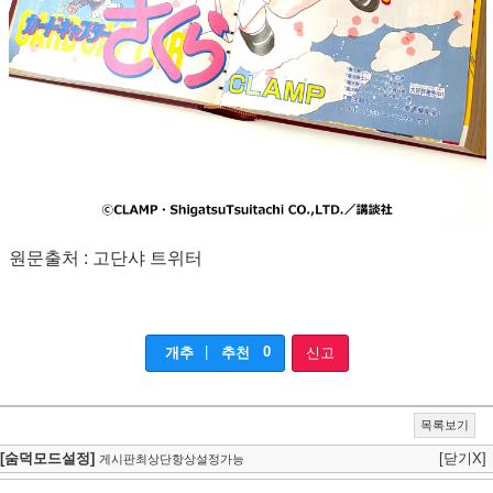
원문출처 : 고단샤 트위터
|
0
개추
추천
신고
목록보기
[숨덕모드설정]
[닫기X]
게시판최상단항상설정가능