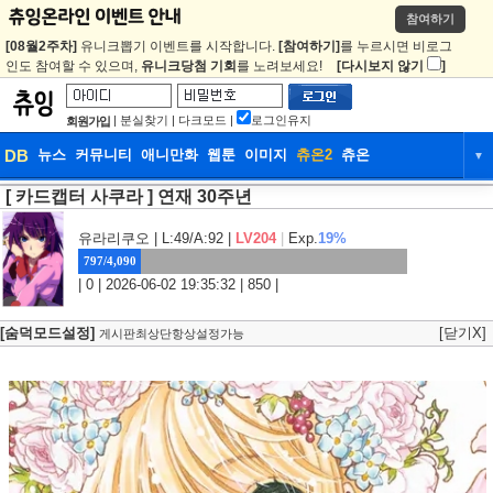
참여하기
[08월2주차]
유니크뽑기 이벤트를 시작합니다.
[참여하기]
를 누르시면 비로그
인도 참여할 수 있으며,
유니크당첨 기회
를 노려보세요!
[다시보지 않기
]
|
분실찾기
|
다크모드
|
로그인유지
회원가입
DB
뉴스
커뮤니티
애니만화
웹툰
이미지
츄온2
츄온
▼
[ 카드캡터 사쿠라 ] 연재 30주년
DB
뉴스
커뮤니티
애니만화
웹툰
이미지
츄온2
츄온
유라리쿠오
| L:49/A:92 |
LV204
|
Exp.
19%
797/4,090
| 0 | 2026-06-02 19:35:32 | 850 |
[숨덕모드설정]
[닫기X]
게시판최상단항상설정가능