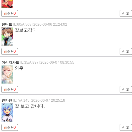
0
신고
추천
텐버드
[L:60/A:568]
2026-06-06 21:24:02
잘보고감다
0
신고
추천
여신치사토
[L:35/A:897]
2026-06-07 08:30:55
와우
0
신고
추천
인간맨
[L:7/A:145]
2026-06-07 20:25:18
잘 보고 갑니다.
0
신고
추천