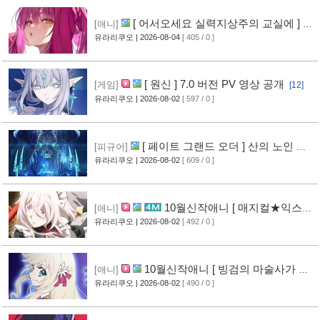
[ 어서오세요 실력지상주의 교실에 ] 블
[애니]
루레이 VOL.2 표지 공개
유라리쿠오
| 2026-08-04
[ 405 / 0 ]
[6]
[ 원신 ] 7.0 버전 PV 영상 공개
[게임]
[12]
유라리쿠오
| 2026-08-02
[ 597 / 0 ]
[ 페이트 그랜드 오더 ] 산의 노인 신
[피규어]
작 피규어 공개
유라리쿠오
| 2026-08-02
[ 609 / 0 ]
[16]
10월신작애니 [ 매지컬★익스플
[애니]
로러 ] PV 영상 공개
유라리쿠오
| 2026-08-02
[ 492 / 0 ]
[11]
10월신작애니 [ 빙검의 마술사가 세
[애니]
계를 다스린다 ] 2기 PV 영상 공개
유라리쿠오
| 2026-08-02
[ 490 / 0 ]
[12]