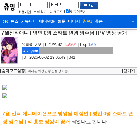
|
분실찾기
|
다크모드
|
로그인유지
회원가입
DB
뉴스
커뮤니티
애니만화
웹툰
이미지
츄온2
츄온
▼
7월신작애니 [ 영민 0명 스타트 변경 영주님 ] PV 영상 공개
DB
뉴스
커뮤니티
애니만화
웹툰
이미지
츄온2
츄온
유라리쿠오
| L:49/A:92 |
LV204
|
Exp.
19%
812/4,090
| 0 | 2026-06-02 19:35:49 | 841 |
[숨덕모드설정]
[닫기X]
게시판최상단항상설정가능
7월 신작 애니메이션으로 방영될 예정인 [ 영민 0명 스타트 변
경 영주님 ] 의 홍보 영상이 공개
되었다고 합니다.