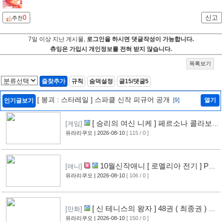
0
신고
추천
7일 이상 지난 게시물,
로그인을 하시면 댓글작성이 가능합니다.
츄잉은 가입시 개인정보를 전혀 받지 않습니다.
목록보기
즐찾추가
규칙
숨덕설정
글15/댓글5
[ 붕괴 : 스타레일 ] 스파클 신작 피규어 공개
[9]
열기
인기글보기
[ 승리의 여신 니케 ] 페르소나 콜라보
[게임]
레이션 이벤트 공개
유라리쿠오
| 2026-08-10
[ 115 / 0 ]
[2]
10월신작애니 [ 로멜리아 전기 ] PV
[애니]
영상 공개
유라리쿠오
| 2026-08-10
[ 106 / 0 ]
[3]
[ 신 테니스의 왕자 ] 48권 ( 최종권 ) 표
[만화]
지 공개
유라리쿠오
| 2026-08-10
[ 150 / 0 ]
[2]