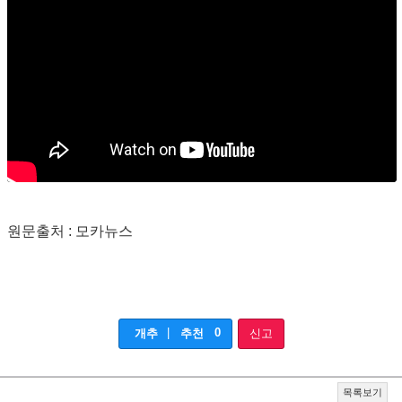
원문출처 : 모카뉴스
|
0
개추
추천
신고
목록보기