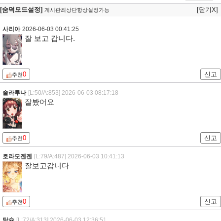
[숨덕모드설정]
[닫기X]
게시판최상단항상설정가능
사리아
2026-06-03 00:41:25
잘 보고 갑니다.
0
신고
추천
솔라루나
[L:50/A:853]
2026-06-03 08:17:18
잘봤어요
0
신고
추천
호라모젠젠
[L:79/A:487]
2026-06-03 10:41:13
잘보고갑니다
0
신고
추천
탕슉
[L:72/A:313]
2026-06-03 12:36:51