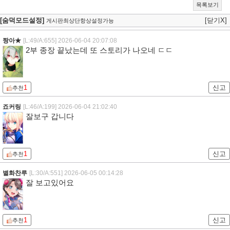
목록보기
[숨덕모드설정]
[닫기X]
게시판최상단항상설정가능
짱아★
[L:49/A:655]
2026-06-04 20:07:08
2부 종장 끝났는데 또 스토리가 나오네 ㄷㄷ
1
신고
추천
죠커링
[L:46/A:199]
2026-06-04 21:02:40
잘보구 갑니다
1
신고
추천
별화찬루
[L:30/A:551]
2026-06-05 00:14:28
잘 보고있어요
1
신고
추천