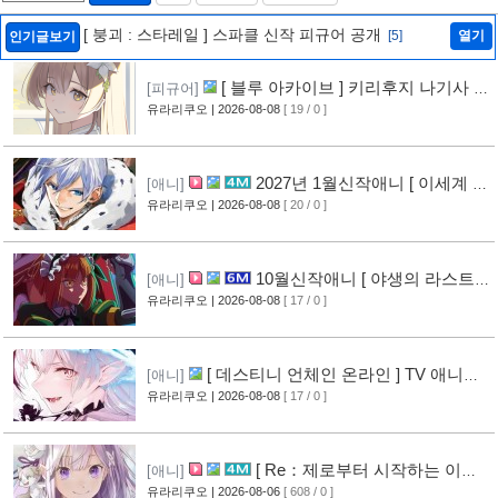
[ 붕괴 : 스타레일 ] 스파클 신작 피규어 공개
[5]
열기
인기글보기
[ 블루 아카이브 ] 키리후지 나기사 신
[피규어]
작 피규어 공개
유라리쿠오
| 2026-08-08
[ 19 / 0 ]
2027년 1월신작애니 [ 이세계 전
[애니]
생 소동기 ] PV 영상 공개
유라리쿠오
| 2026-08-08
[ 20 / 0 ]
10월신작애니 [ 야생의 라스트
[애니]
보스가 나타났다! ] 2기 PV 영상 공개
유라리쿠오
| 2026-08-08
[ 17 / 0 ]
[ 데스티니 언체인 온라인 ] TV 애니메
[애니]
이션화 결정
유라리쿠오
| 2026-08-08
[ 17 / 0 ]
[ Re：제로부터 시작하는 이세
[애니]
계 생활 ] 4기 탈환편 PV 영상 공개
유라리쿠오
| 2026-08-06
[ 608 / 0 ]
[10]