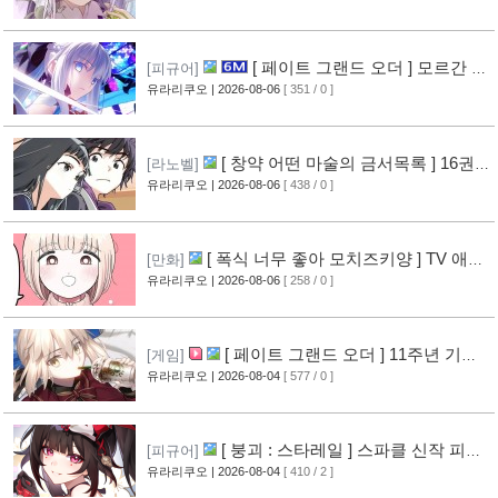
[ 페이트 그랜드 오더 ] 모르간 르
[피규어]
페이 신작 피규어 공개
유라리쿠오
| 2026-08-06
[ 351 / 0 ]
[6]
[ 창약 어떤 마술의 금서목록 ] 16권
[라노벨]
표지 공개
유라리쿠오
| 2026-08-06
[ 438 / 0 ]
[8]
[ 폭식 너무 좋아 모치즈키양 ] TV 애니
[만화]
메이션화 결정
유라리쿠오
| 2026-08-06
[ 258 / 0 ]
[9]
[ 페이트 그랜드 오더 ] 11주년 기념
[게임]
영상 공개
유라리쿠오
| 2026-08-04
[ 577 / 0 ]
[8]
[ 붕괴 : 스타레일 ] 스파클 신작 피규
[피규어]
어 공개
유라리쿠오
| 2026-08-04
[ 410 / 2 ]
[5]