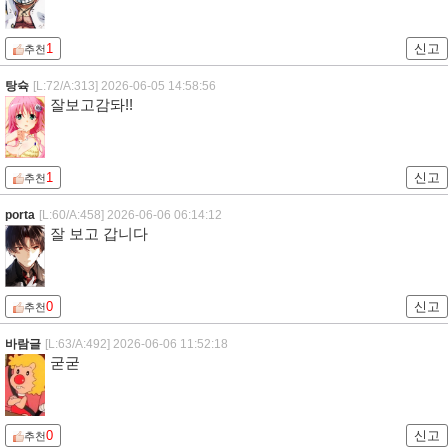
1
신고
추천
탕슉
[L:72/A:313]
2026-06-05 14:58:56
잘보고감돠!!
1
신고
추천
porta
[L:60/A:458]
2026-06-06 06:14:12
잘 보고 갑니다
0
신고
추천
바람글
[L:63/A:492]
2026-06-06 11:52:18
굳굳
0
신고
추천