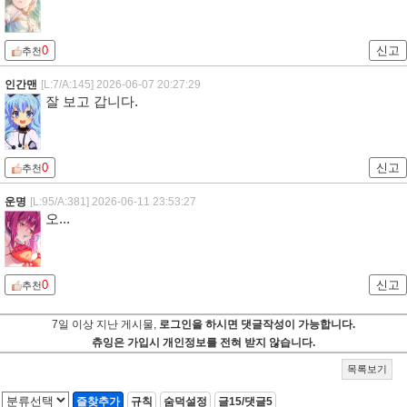
0
신고
추천
인간맨
[L:7/A:145]
2026-06-07 20:27:29
잘 보고 갑니다.
0
신고
추천
운명
[L:95/A:381]
2026-06-11 23:53:27
오...
0
신고
추천
7일 이상 지난 게시물,
로그인을 하시면 댓글작성이 가능합니다.
츄잉은 가입시 개인정보를 전혀 받지 않습니다.
목록보기
즐찾추가
규칙
숨덕설정
글15/댓글5