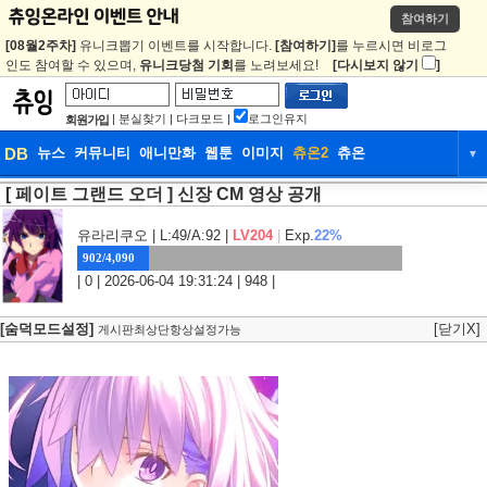
참여하기
[08월2주차]
유니크뽑기 이벤트를 시작합니다.
[참여하기]
를 누르시면 비로그
인도 참여할 수 있으며,
유니크당첨 기회
를 노려보세요!
[다시보지 않기
]
|
분실찾기
|
다크모드
|
로그인유지
회원가입
DB
뉴스
커뮤니티
애니만화
웹툰
이미지
츄온2
츄온
▼
[ 페이트 그랜드 오더 ] 신장 CM 영상 공개
DB
뉴스
커뮤니티
애니만화
웹툰
이미지
츄온2
츄온
유라리쿠오
| L:49/A:92 |
LV204
|
Exp.
22%
902/4,090
| 0 | 2026-06-04 19:31:24 | 948 |
[숨덕모드설정]
[닫기X]
게시판최상단항상설정가능