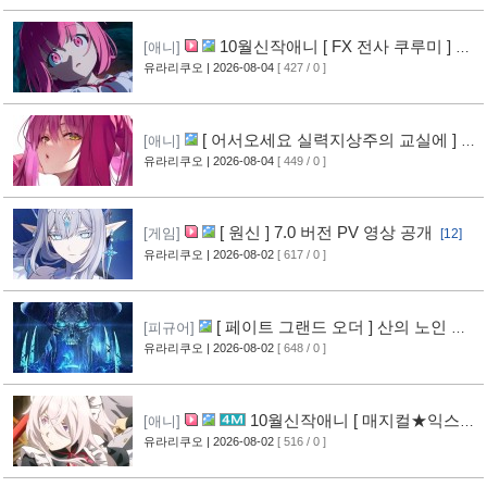
10월신작애니 [ FX 전사 쿠루미 ] PV
[애니]
영상 공개
유라리쿠오
| 2026-08-04
[ 427 / 0 ]
[6]
[ 어서오세요 실력지상주의 교실에 ] 블
[애니]
루레이 VOL.2 표지 공개
유라리쿠오
| 2026-08-04
[ 449 / 0 ]
[7]
[ 원신 ] 7.0 버전 PV 영상 공개
[게임]
[12]
유라리쿠오
| 2026-08-02
[ 617 / 0 ]
[ 페이트 그랜드 오더 ] 산의 노인 신
[피규어]
작 피규어 공개
유라리쿠오
| 2026-08-02
[ 648 / 0 ]
[16]
10월신작애니 [ 매지컬★익스플
[애니]
로러 ] PV 영상 공개
유라리쿠오
| 2026-08-02
[ 516 / 0 ]
[11]