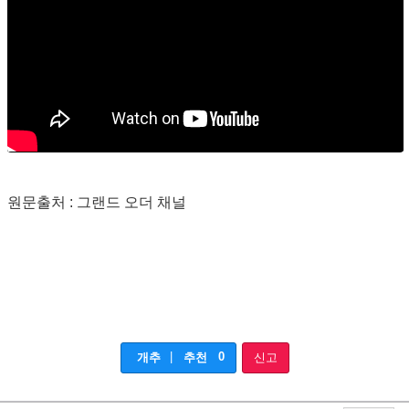
원문출처 : 그랜드 오더 채널
|
0
개추
추천
신고