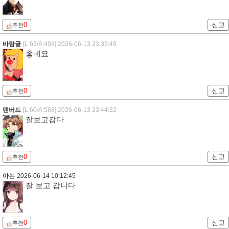
0
신고
추천
바람글
[L:63/A:492]
2026-06-13 23:39:49
좋네요
0
신고
추천
텐버드
[L:60/A:568]
2026-06-13 23:44:32
잘보고감다
0
신고
추천
아논
2026-06-14 10:12:45
잘 보고 갑니다
0
신고
추천