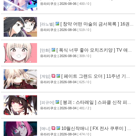
페이 신작 피규어 공개
유라리쿠오
| 2026-08-06
[ 400 / 0 ]
[10]
[ 창약 어떤 마술의 금서목록 ] 16권
[라노벨]
표지 공개
유라리쿠오
| 2026-08-06
[ 519 / 0 ]
[12]
[ 폭식 너무 좋아 모치즈키양 ] TV 애니
[만화]
메이션화 결정
유라리쿠오
| 2026-08-06
[ 309 / 0 ]
[13]
[ 페이트 그랜드 오더 ] 11주년 기념
[게임]
영상 공개
유라리쿠오
| 2026-08-04
[ 625 / 0 ]
[11]
[ 붕괴 : 스타레일 ] 스파클 신작 피규
[피규어]
어 공개
유라리쿠오
| 2026-08-04
[ 481 / 2 ]
[8]
10월신작애니 [ FX 전사 쿠루미 ] PV
[애니]
영상 공개
유라리쿠오
| 2026-08-04
[ 474 / 0 ]
[9]