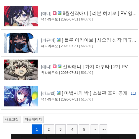
8월신작애니 [ 리본 히어로 ] PV 영
[애니]
상 공개
유라리쿠오
| 2026-07-31
[ 643 / 0 ]
[11]
[ 블루 아카이브 ] 사오리 신작 피규어
[피규어]
공개
유라리쿠오
| 2026-07-31
[ 563 / 0 ]
[10]
신작애니 [ 가치 아쿠타 ] 2기 PV 영
[애니]
상 공개
유라리쿠오
| 2026-07-31
[ 501 / 0 ]
[13]
[ 마법사의 밤 ] 소설판 표지 공개
[라노벨]
[11]
유라리쿠오
| 2026-07-31
[ 515 / 0 ]
새로고침
다음페이지
1
2
3
4
5
>
>>