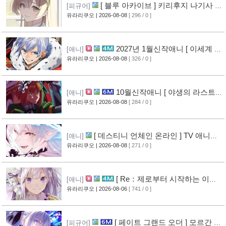
[ 블루 아카이브 ] 키리후지 나기사 신
[피규어]
작 피규어 공개
유라리쿠오
| 2026-08-08
[ 296 / 0 ]
[9]
2027년 1월신작애니 [ 이세계 전
[애니]
생 소동기 ] PV 영상 공개
유라리쿠오
| 2026-08-08
[ 326 / 0 ]
[8]
10월신작애니 [ 야생의 라스트
[애니]
보스가 나타났다! ] 2기 PV 영상 공개
유라리쿠오
| 2026-08-08
[ 284 / 0 ]
[9]
[ 데스티니 언체인 온라인 ] TV 애니메
[애니]
이션화 결정
유라리쿠오
| 2026-08-08
[ 271 / 0 ]
[9]
[ Re：제로부터 시작하는 이세
[애니]
계 생활 ] 4기 탈환편 PV 영상 공개
유라리쿠오
| 2026-08-06
[ 741 / 0 ]
[14]
[ 페이트 그랜드 오더 ] 모르간 르
[피규어]