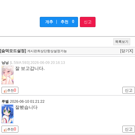
|
0
개추
추천
신고
목록보기
[숨덕모드설정]
[닫기X]
게시판최상단항상설정가능
닝닝
[L:59/A:593]
2026-06-09 20:16:13
잘 보고갑니다.
0
신고
추천
루벨
2026-06-10 01:21:22
잘봤습니다
0
신고
추천