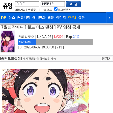
|
분실찾기
|
다크모드
|
로그인유지
회원가입
DB
뉴스
커뮤니티
애니만화
웹툰
이미지
츄온2
츄온
▼
7월신작애니 [ 월드 이즈 댄싱 ] PV 영상 공개
DB
뉴스
커뮤니티
애니만화
웹툰
이미지
츄온2
츄온
유라리쿠오
| L:49/A:92 |
LV204
|
Exp.
24%
992/4,090
| 0 | 2026-06-09 19:33:30 | 713 |
[숨덕모드설정]
[닫기X]
게시판최상단항상설정가능