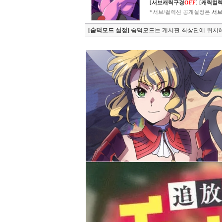
[
서브캐릭구경
OFF
]
[
캐릭컬
*서브/컬렉션 공개설정은
서브
[숨덕모드 설정]
숨덕모드는 게시판 최상단에 위치해