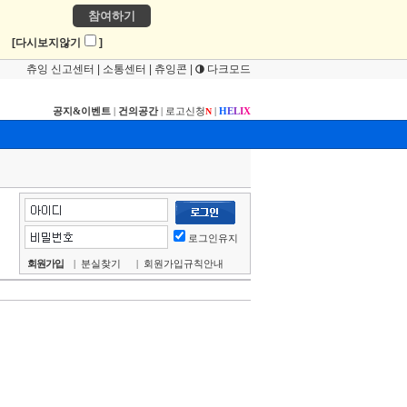
참여하기
!
[다시보지않기
]
츄잉 신고센터
|
소통센터
|
츄잉콘
|
다크모드
공지&이벤트
|
건의공간
|
로고신청
|
H
E
L
I
X
N
로그인유지
회원가입
|
분실찾기
|
회원가입규칙안내