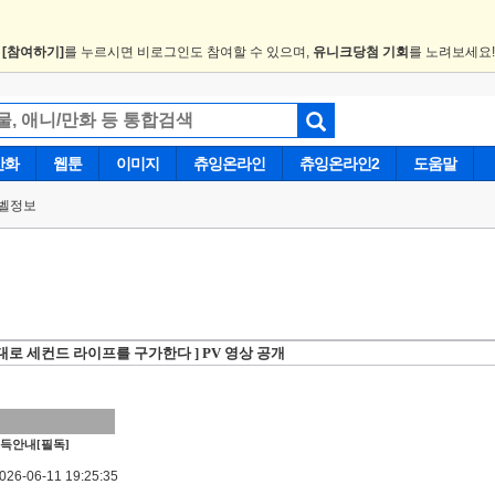
.
[참여하기]
를 누르시면 비로그인도 참여할 수 있으며,
유니크당첨 기회
를 노려보세요
만화
웹툰
이미지
츄잉온라인
츄잉온라인2
도움말
벨정보
대로 세컨드 라이프를 구가한다 ] PV 영상 공개
득안내[필독]
6-06-11 19:25:35