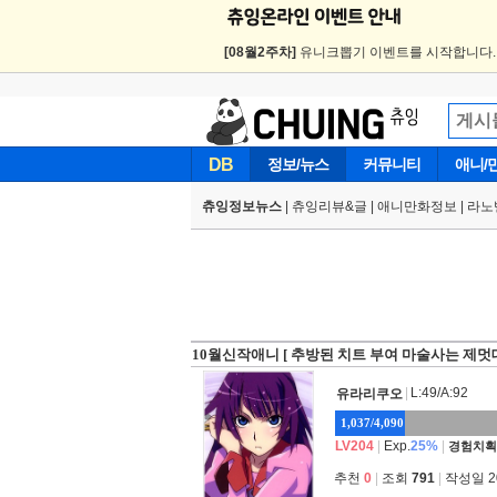
[08월2주차]
유니크뽑기 이벤트를 시작합니다
DB
정보/뉴스
커뮤니티
애니/
츄잉정보뉴스
|
츄잉리뷰&글
|
애니만화정보
|
라노
10월신작애니 [ 추방된 치트 부여 마술사는 제멋
|
L:49/A:92
유라리쿠오
1,037/4,090
LV204
|
Exp.
25%
|
경험치획
추천
0
|
조회
791
|
작성일 202