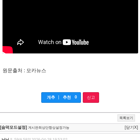
원문출처 : 모카뉴스
|
0
개추
추천
신고
목록보기
[숨덕모드설정]
[닫기X]
게시판최상단항상설정가능
닝닝
[L:59/A:593]
2026-04-28 19:53:02