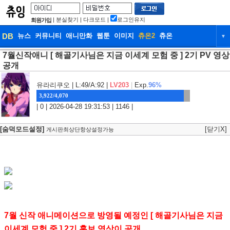
|
분실찾기
|
다크모드
|
로그인유지
회원가입
DB
뉴스
커뮤니티
애니만화
웹툰
이미지
츄온2
츄온
▼
7월신작애니 [ 해골기사님은 지금 이세계 모험 중 ] 2기 PV 영상
DB
뉴스
커뮤니티
애니만화
공개
웹툰
이미지
츄온2
츄온
유라리쿠오
| L:49/A:92 |
LV203
|
Exp.
96%
3,922/4,070
| 0 | 2026-04-28 19:31:53 | 1146 |
[숨덕모드설정]
[닫기X]
게시판최상단항상설정가능
7월 신작 애니메이션으로 방영될 예정인 [ 해골기사님은 지금
이세계 모험 중 ] 2기 홍보 영상이 공개