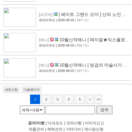
[ 페이트 그랜드 오더 ] 산의 노인 신
[피규어]
작 피규어 공개
유라리쿠오
| 2026-08-02
[ 687 / 0 ]
[17]
10월신작애니 [ 매지컬★익스플로러
[애니]
] PV 영상 공개
유라리쿠오
| 2026-08-02
[ 556 / 0 ]
[12]
10월신작애니 [ 빙검의 마술사가 세
[애니]
계를 다스린다 ] 2기 PV 영상 공개
유라리쿠오
| 2026-08-02
[ 547 / 0 ]
[13]
새로고침
다음페이지
1
2
3
4
5
>
>>
검색
제목+내용
공지/이벤
|
다크모드
|
건의사항
|
이미지신고
작품건의
|
캐릭건의
|
기타디비
|
게시판신청