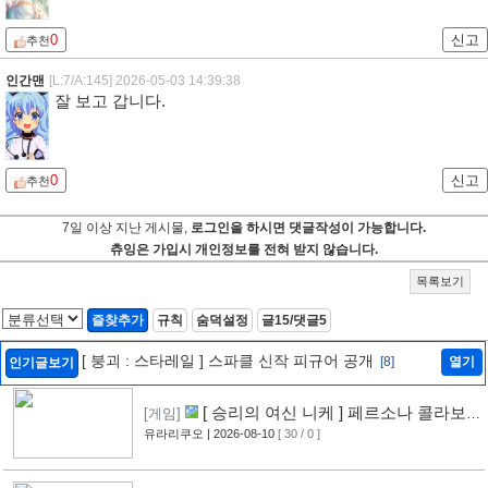
0
신고
추천
인간맨
[L:7/A:145]
2026-05-03 14:39:38
잘 보고 갑니다.
0
신고
추천
7일 이상 지난 게시물,
로그인을 하시면 댓글작성이 가능합니다.
츄잉은 가입시 개인정보를 전혀 받지 않습니다.
목록보기
즐찾추가
규칙
숨덕설정
글15/댓글5
[ 붕괴 : 스타레일 ] 스파클 신작 피규어 공개
[8]
열기
인기글보기
[ 승리의 여신 니케 ] 페르소나 콜라보
[게임]
레이션 이벤트 공개
유라리쿠오
| 2026-08-10
[ 30 / 0 ]