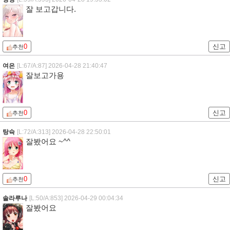
잘 보고갑니다.
0
신고
추천
여은
[L:67/A:87]
2026-04-28 21:40:47
잘보고가용
0
신고
추천
탕슉
[L:72/A:313]
2026-04-28 22:50:01
잘봤어요 ~^^
0
신고
추천
솔라루나
[L:50/A:853]
2026-04-29 00:04:34
잘봤어요