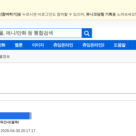
.
[참여하기]
를 누르시면 비로그인도 참여할 수 있으며,
유니크당첨 기회
를 노려보세요
만화
웹툰
이미지
츄잉온라인
츄잉온라인2
도움말
벨정보
득안내[필독]
026-04-30 20:17:17