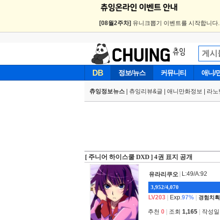
[08월2주차]
유니크뽑기 이벤트를 시작합니다
DB
정보/뉴스
커뮤니티
애니/
츄잉정보뉴스
|
츄잉리뷰&글
|
애니만화정보
|
라노
[ 주니어 하이스쿨 DXD ] 4권 표지 공개
|
L:49/A:92
유라리쿠오
3,952/4,070
LV203
|
Exp.
97%
|
경험치획
추천
0
|
조회
1,165
|
작성일 2