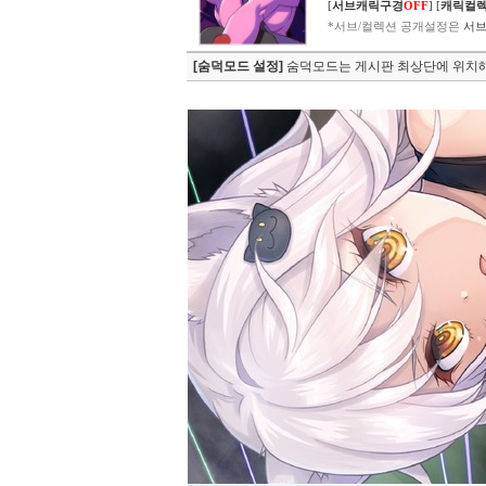
[
서브캐릭구경
OFF
]
[
캐릭컬
*서브/컬렉션 공개설정은
서브
[숨덕모드 설정]
숨덕모드는 게시판 최상단에 위치해