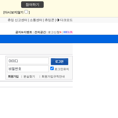
참여하기
!
[다시보지않기
]
츄잉 신고센터
|
소통센터
|
츄잉콘
|
다크모드
공지&이벤트
|
건의공간
|
로고신청
|
H
E
L
I
X
N
로그인유지
회원가입
|
분실찾기
|
회원가입규칙안내