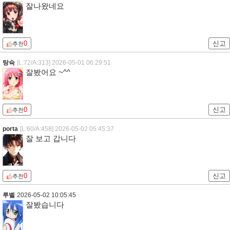
잘나왔네요
0
신고
추천
탕슉
[L:72/A:313]
2026-05-01 06:29:51
잘봤어요 ~^^
0
신고
추천
porta
[L:60/A:458]
2026-05-02 05:45:37
잘 보고 갑니다
0
신고
추천
루벨
2026-05-02 10:05:45
잘봤습니다