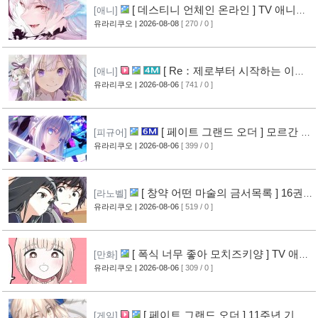
[ 데스티니 언체인 온라인 ] TV 애니메
[애니]
이션화 결정
유라리쿠오
| 2026-08-08
[ 270 / 0 ]
[9]
[ Re：제로부터 시작하는 이세
[애니]
계 생활 ] 4기 탈환편 PV 영상 공개
유라리쿠오
| 2026-08-06
[ 741 / 0 ]
[14]
[ 페이트 그랜드 오더 ] 모르간 르
[피규어]
페이 신작 피규어 공개
유라리쿠오
| 2026-08-06
[ 399 / 0 ]
[10]
[ 창약 어떤 마술의 금서목록 ] 16권
[라노벨]
표지 공개
유라리쿠오
| 2026-08-06
[ 519 / 0 ]
[12]
[ 폭식 너무 좋아 모치즈키양 ] TV 애니
[만화]
메이션화 결정
유라리쿠오
| 2026-08-06
[ 309 / 0 ]
[13]
[ 페이트 그랜드 오더 ] 11주년 기념
[게임]