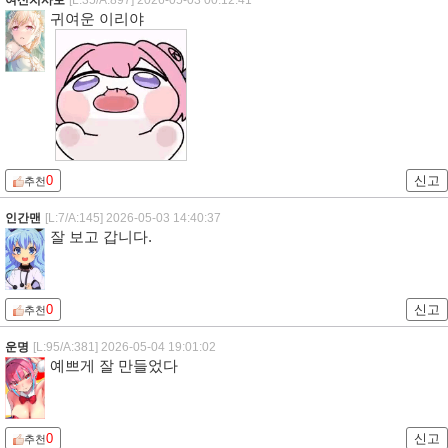
귀여운 이리야
0
신고
추천
인간맨
[L:7/A:145]
2026-05-03 14:40:37
잘 보고 갑니다.
0
신고
추천
운명
[L:95/A:381]
2026-05-04 19:01:02
예쁘게 잘 만들었다
0
신고
추천