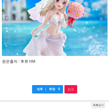
원문출처 : 후류 HM
|
0
개추
추천
신고
목록보기