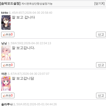
[숨덕모드설정]
[닫기X]
게시판최상단항상설정가능
kirito
[L:45/A:657]
2026-04-30 20:58:40
잘 보고 갑니다
0
신고
추천
닝닝
[L:59/A:593]
2026-04-30 22:04:13
잘 보고갑니다.
0
신고
추천
여은
[L:67/A:87]
2026-04-30 23:07:07
잘 보고갑니담
0
신고
추천
솔라루나
[L:50/A:853]
2026-05-01 04:44:26