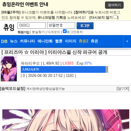
참여하기
[08월2주차]
유니크뽑기 이벤트를 시작합니다.
[참여하기]
를 누르시면 비로그
인도 참여할 수 있으며,
유니크당첨 기회
를 노려보세요!
[다시보지 않기
]
|
분실찾기
|
다크모드
|
로그인유지
회원가입
DB
뉴스
커뮤니티
애니만화
웹툰
이미지
츄온2
츄온
▼
[ 프리즈마 ☆ 이리야 ] 이리야스필 신작 피규어 공개
DB
뉴스
커뮤니티
애니만화
웹툰
이미지
츄온2
츄온
유라리쿠오
| L:49/A:92 |
LV203
|
Exp.
97%
3,982/4,070
| 0 | 2026-04-30 20:17:52 | 1182 |
[숨덕모드설정]
[닫기X]
게시판최상단항상설정가능