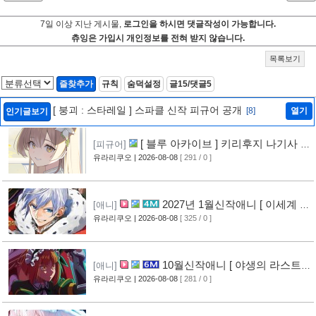
7일 이상 지난 게시물,
로그인을 하시면 댓글작성이 가능합니다.
츄잉은 가입시 개인정보를 전혀 받지 않습니다.
목록보기
즐찾추가
규칙
숨덕설정
글15/댓글5
[ 붕괴 : 스타레일 ] 스파클 신작 피규어 공개
[8]
열기
인기글보기
[ 블루 아카이브 ] 키리후지 나기사 신
[피규어]
작 피규어 공개
유라리쿠오
| 2026-08-08
[ 291 / 0 ]
[9]
2027년 1월신작애니 [ 이세계 전
[애니]
생 소동기 ] PV 영상 공개
유라리쿠오
| 2026-08-08
[ 325 / 0 ]
[8]
10월신작애니 [ 야생의 라스트
[애니]
보스가 나타났다! ] 2기 PV 영상 공개
유라리쿠오
| 2026-08-08
[ 281 / 0 ]
[9]