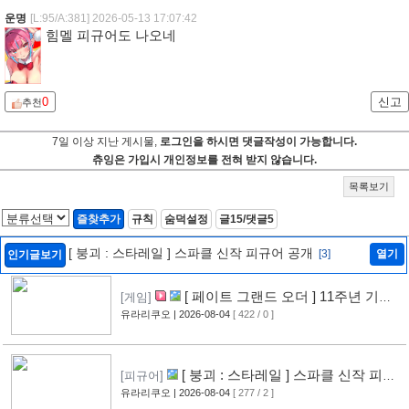
운명
[L:95/A:381]
2026-05-13 17:07:42
힘멜 피규어도 나오네
0
신고
추천
7일 이상 지난 게시물,
로그인을 하시면 댓글작성이 가능합니다.
츄잉은 가입시 개인정보를 전혀 받지 않습니다.
목록보기
즐찾추가
규칙
숨덕설정
글15/댓글5
[ 붕괴 : 스타레일 ] 스파클 신작 피규어 공개
[3]
열기
인기글보기
[ 페이트 그랜드 오더 ] 11주년 기념
[게임]
영상 공개
유라리쿠오
| 2026-08-04
[ 422 / 0 ]
[6]
[ 붕괴 : 스타레일 ] 스파클 신작 피규
[피규어]
어 공개
유라리쿠오
| 2026-08-04
[ 277 / 2 ]
[3]