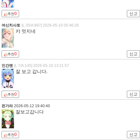
0
신고
추천
여신치사토
[L:35/A:897]
2026-05-10 05:46:26
캬 멋지네
0
신고
추천
인간맨
[L:7/A:145]
2026-05-10 13:21:57
잘 보고 갑니다.
0
신고
추천
핀가라
2026-05-12 19:40:40
잘보고갑니다
0
신고
추천