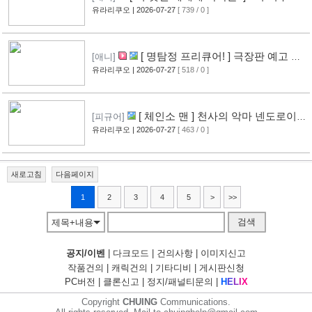
그림 공개
유라리쿠오
| 2026-07-27
[ 739 / 0 ]
[14]
[ 명탐정 프리큐어! ] 극장판 예고 영
[애니]
상 공개
유라리쿠오
| 2026-07-27
[ 518 / 0 ]
[10]
[ 체인소 맨 ] 천사의 악마 넨도로이드
[피규어]
공개
유라리쿠오
| 2026-07-27
[ 463 / 0 ]
[11]
새로고침
다음페이지
1
2
3
4
5
>
>>
검색
제목+내용
공지/이벤
|
다크모드
|
건의사항
|
이미지신고
작품건의
|
캐릭건의
|
기타디비
|
게시판신청
PC버전
|
클론신고
|
정지/패널티문의
|
H
E
L
I
X
Copyright
CHUING
Communications.