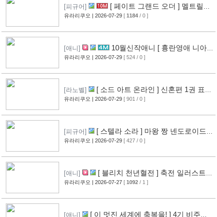
[ 페이트 그랜드 오더 ] 멜트릴리
[피규어]
스 신작 피규어 공개
유라리쿠오
| 2026-07-29
[
1184
/ 0 ]
[12]
10월신작애니 [ 흉란영애 니아
[애니]
리스톤 ] PV 영상 공개
유라리쿠오
| 2026-07-29
[ 524 / 0 ]
[13]
[ 소드 아트 온라인 ] 신혼편 1권 표지
[라노벨]
공개
유라리쿠오
| 2026-07-29
[ 901 / 0 ]
[16]
[ 스텔라 소라 ] 마왕 짱 넨도로이드
[피규어]
공개
유라리쿠오
| 2026-07-29
[ 427 / 0 ]
[10]
[ 블리치 천년혈전 ] 축전 일러스트 &
[애니]
오프닝 영상 공개
유라리쿠오
| 2026-07-27
[
1092
/ 1 ]
[14]
[ 이 멋진 세계에 축복을! ] 4기 비주얼
[애니]