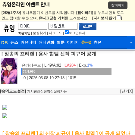
참여하기
[08월2주차]
유니크뽑기 이벤트를 시작합니다.
[참여하기]
를 누르시면 비로그
인도 참여할 수 있으며,
유니크당첨 기회
를 노려보세요!
[다시보지 않기
]
|
분실찾기
|
다크모드
|
로그인유지
회원가입
DB
뉴스
커뮤니티
애니만화
웹툰
이미지
츄온2
츄온
▼
[ 장송의 프리렌 ] 용사 힘멜 신작 피규어 공개
DB
뉴스
커뮤니티
애니만화
웹툰
이미지
츄온2
츄온
유라리쿠오
| L:49/A:92 |
LV204
|
Exp.
1%
77/4,090
| 0 | 2026-05-08 19:27:18 | 1015 |
[숨덕모드설정]
[닫기X]
게시판최상단항상설정가능
[ 장송의 프리렌 ] 의 신작 피규어 [ 용사 힘멜 ] 이 공개 되었다