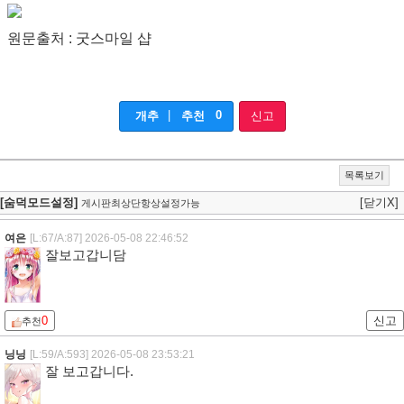
원문출처 : 굿스마일 샵
|
0
개추
추천
신고
목록보기
[숨덕모드설정]
[닫기X]
게시판최상단항상설정가능
여은
[L:67/A:87]
2026-05-08 22:46:52
잘보고갑니담
0
신고
추천
닝닝
[L:59/A:593]
2026-05-08 23:53:21
잘 보고갑니다.