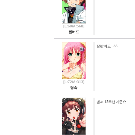
[L:60/A:568]
텐버드
잘봤어요 ~^^
[L:72/A:313]
탕슉
벌써 15주년이군요