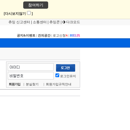
참여하기
!
[다시보지않기
]
츄잉 신고센터
|
소통센터
|
츄잉콘
|
다크모드
공지&이벤트
|
건의공간
|
로고신청
|
H
E
L
I
X
N
로그인유지
회원가입
|
분실찾기
|
회원가입규칙안내