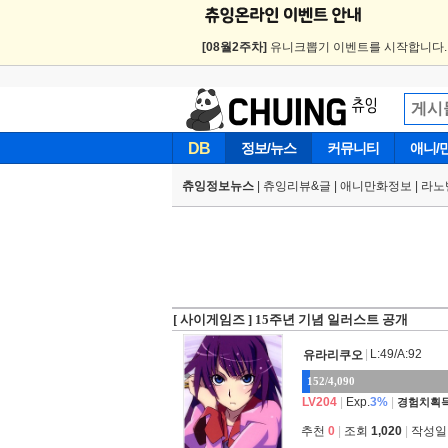
[08월2주차]
유니크뽑기 이벤트를 시작합니다
DB
정보/뉴스
커뮤니티
애니/
츄잉정보뉴스
|
츄잉리뷰&글
|
애니만화정보
|
라노
[ 사이게임즈 ] 15주년 기념 일러스트 공개
|
L:49/A:92
유라리쿠오
152/4,090
LV204
|
Exp.
3%
|
경험치획득
추천
0
|
조회
1,020
|
작성일 2