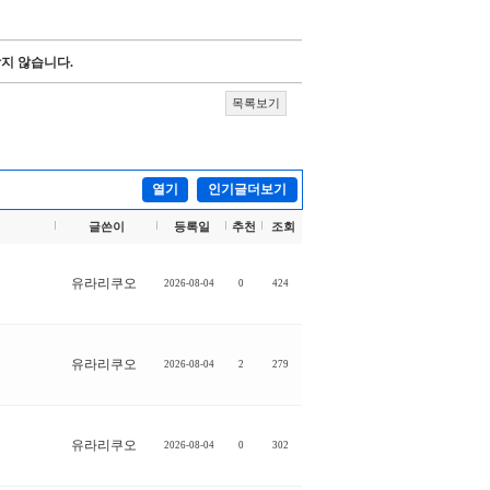
지 않습니다.
목록보기
열기
인기글더보기
글쓴이
등록일
추천
조회
유라리쿠오
2026-08-04
0
424
유라리쿠오
2026-08-04
2
279
유라리쿠오
2026-08-04
0
302