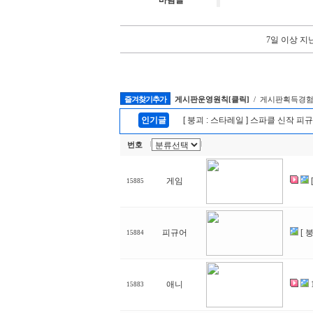
바람글
7일 이상 지
즐겨찾기추가
게시판운영원칙[클릭]
/ 게시판획득경험
인기글
[ 붕괴 : 스타레일 ] 스파클 신작 피
번호
게임
15885
피규어
[ 
15884
애니
15883