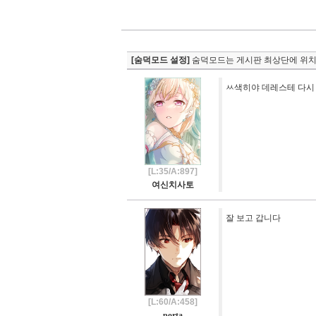
[숨덕모드 설정]
숨덕모드는 게시판 최상단에 위치
ㅆ색히야 데레스테 다시
[L:35/A:897]
여신치사토
잘 보고 갑니다
[L:60/A:458]
porta