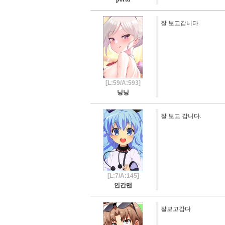
잘 보고갑니다.
[L:59/A:593]
닝닝
잘 보고 갑니다.
[L:7/A:145]
인간맨
잘보고감다