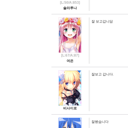
[L:50/A:853]
솔라루나
잘 보고갑니담
[L:67/A:87]
여은
잘보고 갑니다.
비사이로
잘봤습니다