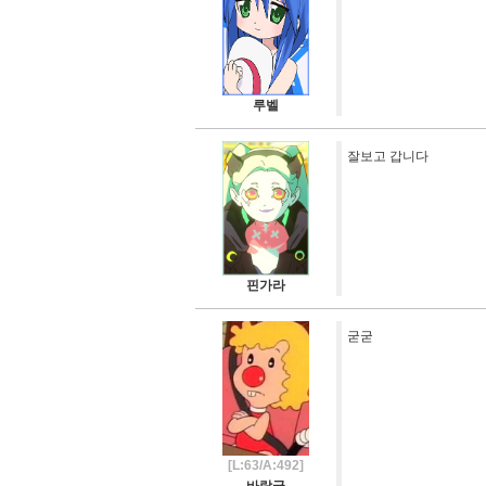
루벨
잘보고 갑니다
핀가라
굳굳
[L:63/A:492]