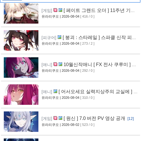
[ 페이트 그랜드 오더 ] 11주년 기념
[게임]
영상 공개
유라리쿠오
| 2026-08-04
[ 416 / 0 ]
[6]
[ 붕괴 : 스타레일 ] 스파클 신작 피규
[피규어]
어 공개
유라리쿠오
| 2026-08-04
[ 273 / 2 ]
[3]
10월신작애니 [ FX 전사 쿠루미 ] PV
[애니]
영상 공개
유라리쿠오
| 2026-08-04
[ 292 / 0 ]
[5]
[ 어서오세요 실력지상주의 교실에 ] 블
[애니]
루레이 VOL.2 표지 공개
유라리쿠오
| 2026-08-04
[ 310 / 0 ]
[6]
[ 원신 ] 7.0 버전 PV 영상 공개
[게임]
[12]
유라리쿠오
| 2026-08-02
[ 523 / 0 ]