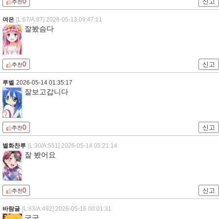
0
신고
추천
여은
[L:67/A:87]
2026-05-13 09:47:11
잘봤슴다
0
신고
추천
루벨
2026-05-14 01:35:17
잘보고갑니다
0
신고
추천
별화찬루
[L:30/A:551]
2026-05-14 05:21:14
잘 봤어요
0
신고
추천
바람글
[L:63/A:492]
2026-05-16 00:01:31
굳굳