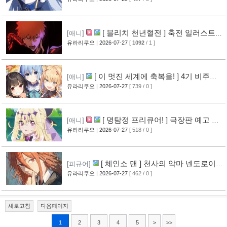
[ 블리치 천년혈전 ] 축전 일러스트 &
[애니]
오프닝 영상 공개
유라리쿠오
| 2026-07-27
[
1092
/ 1 ]
[14]
[ 이 멋진 세계에 축복을! ] 4기 비주얼
[애니]
그림 공개
유라리쿠오
| 2026-07-27
[ 739 / 0 ]
[14]
[ 명탐정 프리큐어! ] 극장판 예고 영
[애니]
상 공개
유라리쿠오
| 2026-07-27
[ 518 / 0 ]
[10]
[ 체인소 맨 ] 천사의 악마 넨도로이드
[피규어]
공개
유라리쿠오
| 2026-07-27
[ 462 / 0 ]
[11]
새로고침
다음페이지
1
2
3
4
5
>
>>