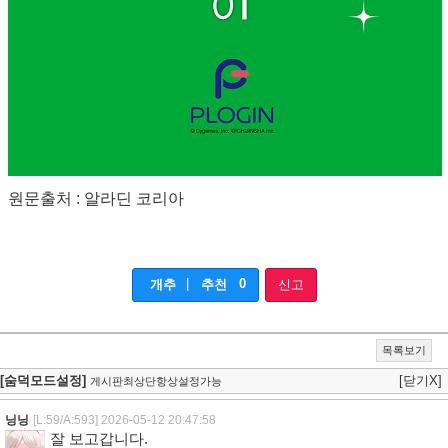
원문출처 : 알라딘 코리아
|
0
개추
추천
신고
목록보기
[숨덕모드설정]
[닫기X]
게시판최상단항상설정가능
닝닝
[L:59/A:593]
2026-05-12 20:47:58
잘 보고갑니다.