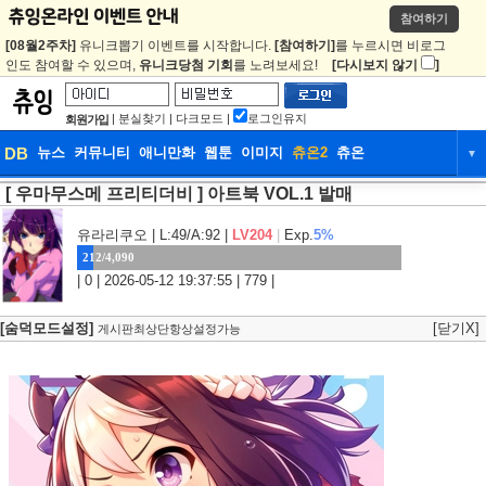
참여하기
[08월2주차]
유니크뽑기 이벤트를 시작합니다.
[참여하기]
를 누르시면 비로그
인도 참여할 수 있으며,
유니크당첨 기회
를 노려보세요!
[다시보지 않기
]
|
분실찾기
|
다크모드
|
로그인유지
회원가입
DB
뉴스
커뮤니티
애니만화
웹툰
이미지
츄온2
츄온
▼
[ 우마무스메 프리티더비 ] 아트북 VOL.1 발매
DB
뉴스
커뮤니티
애니만화
웹툰
이미지
츄온2
츄온
유라리쿠오
| L:49/A:92 |
LV204
|
Exp.
5%
212/4,090
| 0 | 2026-05-12 19:37:55 | 779 |
[숨덕모드설정]
[닫기X]
게시판최상단항상설정가능