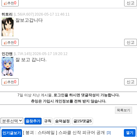
0
신고
추천
히토리
[L:56/A:607]
2026-05-17 11:46:11
잘보고갑니다
0
신고
추천
인간맨
[L:7/A:145]
2026-05-17 19:20:12
잘 보고 갑니다.
0
신고
추천
7일 이상 지난 게시물,
로그인을 하시면 댓글작성이 가능합니다.
츄잉은 가입시 개인정보를 전혀 받지 않습니다.
목록보기
즐찾추가
규칙
숨덕설정
글15/댓글5
[ 붕괴 : 스타레일 ] 스파클 신작 피규어 공개
[3]
열기
인기글보기