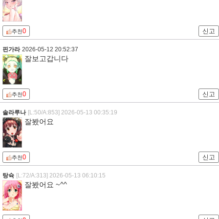
0
신고
추천
핀가라
2026-05-12 20:52:37
잘보고갑니다
0
신고
추천
솔라루나
[L:50/A:853]
2026-05-13 00:35:19
잘봤어요
0
신고
추천
탕슉
[L:72/A:313]
2026-05-13 06:10:15
잘봤어요 ~^^