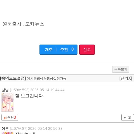
원문출처 : 모카뉴스
|
0
개추
추천
신고
목록보기
[숨덕모드설정]
[닫기X]
게시판최상단항상설정가능
닝닝
[L:59/A:593]
2026-05-14 19:44:44
잘 보고갑니다.
0
신고
추천
여은
[L:67/A:87]
2026-05-14 20:56:33