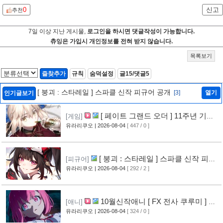
0
신고
추천
7일 이상 지난 게시물,
로그인을 하시면 댓글작성이 가능합니다.
츄잉은 가입시 개인정보를 전혀 받지 않습니다.
목록보기
즐찾추가
규칙
숨덕설정
글15/댓글5
[ 붕괴 : 스타레일 ] 스파클 신작 피규어 공개
[3]
열기
인기글보기
[ 페이트 그랜드 오더 ] 11주년 기념
[게임]
영상 공개
유라리쿠오
| 2026-08-04
[ 447 / 0 ]
[6]
[ 붕괴 : 스타레일 ] 스파클 신작 피규
[피규어]
어 공개
유라리쿠오
| 2026-08-04
[ 292 / 2 ]
[3]
10월신작애니 [ FX 전사 쿠루미 ] PV
[애니]
영상 공개
유라리쿠오
| 2026-08-04
[ 324 / 0 ]
[5]