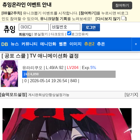
참여하기
[08월2주차]
유니크뽑기 이벤트를 시작합니다.
[참여하기]
를 누르시면 비로그
인도 참여할 수 있으며,
유니크당첨 기회
를 노려보세요!
[다시보지 않기
]
|
분실찾기
|
다크모드
|
로그인유지
회원가입
DB
뉴스
커뮤니티
애니만화
웹툰
이미지
츄온2
츄온
▼
[ 공포 스쿨 ] TV 애니메이션화 결정
DB
뉴스
커뮤니티
애니만화
웹툰
이미지
츄온2
츄온
유라리쿠오
| L:49/A:92 |
LV204
|
Exp.
5%
242/4,090
| 0 | 2026-05-14 19:26:54 | 840 |
[숨덕모드설정]
[닫기X]
게시판최상단항상설정가능