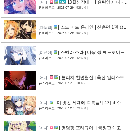
10월신작애니 [ 흉란영애 니아
[애니]
리스톤 ] PV 영상 공개
유라리쿠오
| 2026-07-29
[ 528 / 0 ]
[13]
[ 소드 아트 온라인 ] 신혼편 1권 표지
[라노벨]
공개
유라리쿠오
| 2026-07-29
[ 904 / 0 ]
[16]
[ 스텔라 소라 ] 마왕 짱 넨도로이드
[피규어]
공개
유라리쿠오
| 2026-07-29
[ 428 / 0 ]
[10]
[ 블리치 천년혈전 ] 축전 일러스트 &
[애니]
오프닝 영상 공개
유라리쿠오
| 2026-07-27
[
1092
/ 1 ]
[14]
[ 이 멋진 세계에 축복을! ] 4기 비주얼
[애니]
그림 공개
유라리쿠오
| 2026-07-27
[ 739 / 0 ]
[14]
[ 명탐정 프리큐어! ] 극장판 예고 영
[애니]