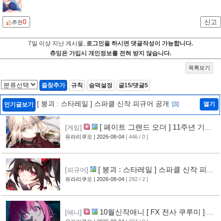
0
신고
추천
7일 이상 지난 게시물,
로그인을 하시면 댓글작성이 가능합니다.
츄잉은 가입시 개인정보를 전혀 받지 않습니다.
목록보기
즐찾추가
규칙
숨덕설정
글15/댓글5
[ 붕괴 : 스타레일 ] 스파클 신작 피규어 공개
[3]
열기
인기글보기
[ 페이트 그랜드 오더 ] 11주년 기념
[게임]
영상 공개
유라리쿠오
| 2026-08-04
[ 446 / 0 ]
[6]
[ 붕괴 : 스타레일 ] 스파클 신작 피규
[피규어]
어 공개
유라리쿠오
| 2026-08-04
[ 292 / 2 ]
[3]
10월신작애니 [ FX 전사 쿠루미 ] PV
[애니]