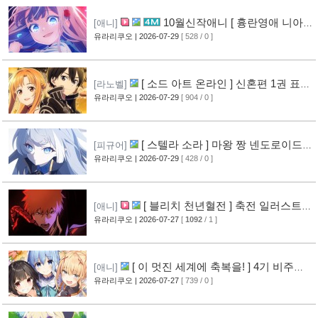
10월신작애니 [ 흉란영애 니아
[애니]
리스톤 ] PV 영상 공개
유라리쿠오
| 2026-07-29
[ 528 / 0 ]
[13]
[ 소드 아트 온라인 ] 신혼편 1권 표지
[라노벨]
공개
유라리쿠오
| 2026-07-29
[ 904 / 0 ]
[16]
[ 스텔라 소라 ] 마왕 짱 넨도로이드
[피규어]
공개
유라리쿠오
| 2026-07-29
[ 428 / 0 ]
[10]
[ 블리치 천년혈전 ] 축전 일러스트 &
[애니]
오프닝 영상 공개
유라리쿠오
| 2026-07-27
[
1092
/ 1 ]
[14]
[ 이 멋진 세계에 축복을! ] 4기 비주얼
[애니]
그림 공개
유라리쿠오
| 2026-07-27
[ 739 / 0 ]
[14]