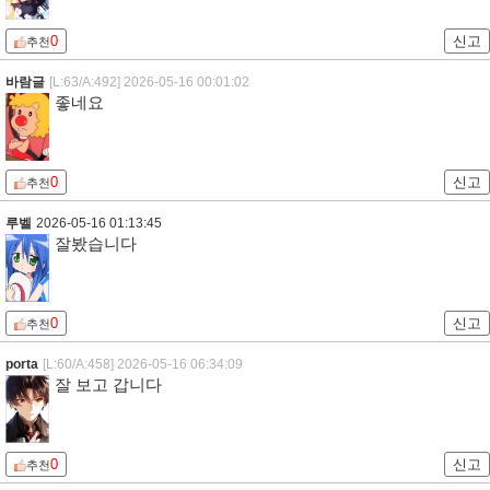
0
신고
추천
바람글
[L:63/A:492]
2026-05-16 00:01:02
좋네요
0
신고
추천
루벨
2026-05-16 01:13:45
잘봤습니다
0
신고
추천
porta
[L:60/A:458]
2026-05-16 06:34:09
잘 보고 갑니다
0
신고
추천