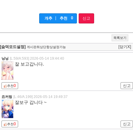
|
0
개추
추천
신고
목록보기
[숨덕모드설정]
[닫기X]
게시판최상단항상설정가능
닝닝
[L:59/A:593]
2026-05-14 19:44:40
잘 보고갑니다.
0
신고
추천
죠커링
[L:46/A:199]
2026-05-14 19:49:37
잘보구 갑니다 ~
0
신고
추천