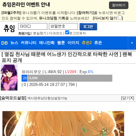
참여하기
[08월2주차]
유니크뽑기 이벤트를 시작합니다.
[참여하기]
를 누르시면 비로그
인도 참여할 수 있으며,
유니크당첨 기회
를 노려보세요!
[다시보지 않기
]
|
분실찾기
|
다크모드
|
로그인유지
회원가입
DB
뉴스
커뮤니티
애니만화
웹툰
이미지
츄온2
츄온
▼
[ 옆집 천사님 때문에 어느샌가 인간적으로 타락한 사연 ] 팬북
DB
뉴스
커뮤니티
애니만화
표지 공개
웹툰
이미지
츄온2
츄온
유라리쿠오
| L:49/A:92 |
LV204
|
Exp.
6%
257/4,090
| 0 | 2026-05-14 19:27:07 | 794 |
[숨덕모드설정]
[닫기X]
게시판최상단항상설정가능