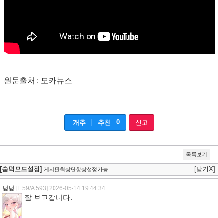
원문출처 : 모카뉴스
|
0
개추
추천
신고
목록보기
[숨덕모드설정]
[닫기X]
게시판최상단항상설정가능
닝닝
[L:59/A:593]
2026-05-14 19:44:34
잘 보고갑니다.