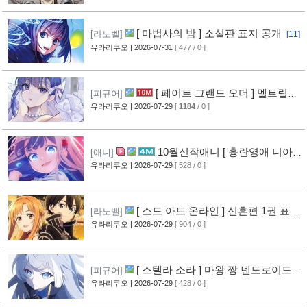
[ 마법사의 밤 ] 소설판 표지 공개
[라노벨]
[11]
유라리쿠오
| 2026-07-31
[ 477 / 0 ]
[ 페이트 그랜드 오더 ] 멜트릴리
[피규어]
스 신작 피규어 공개
유라리쿠오
| 2026-07-29
[
1184
/ 0 ]
[12]
10월신작애니 [ 흉란영애 니아
[애니]
리스톤 ] PV 영상 공개
유라리쿠오
| 2026-07-29
[ 528 / 0 ]
[13]
[ 소드 아트 온라인 ] 신혼편 1권 표지
[라노벨]
공개
유라리쿠오
| 2026-07-29
[ 904 / 0 ]
[16]
[ 스텔라 소라 ] 마왕 짱 넨도로이드
[피규어]
공개
유라리쿠오
| 2026-07-29
[ 428 / 0 ]
[10]