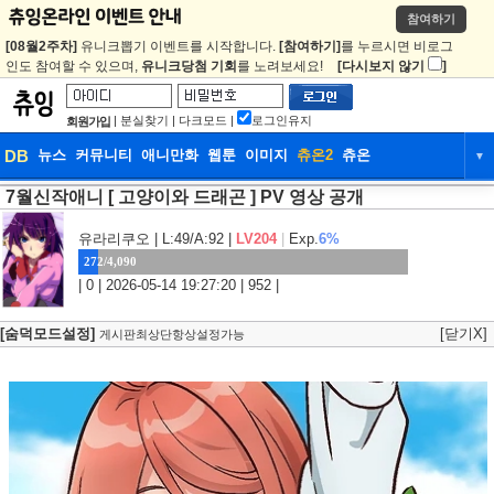
참여하기
[08월2주차]
유니크뽑기 이벤트를 시작합니다.
[참여하기]
를 누르시면 비로그
인도 참여할 수 있으며,
유니크당첨 기회
를 노려보세요!
[다시보지 않기
]
|
분실찾기
|
다크모드
|
로그인유지
회원가입
DB
뉴스
커뮤니티
애니만화
웹툰
이미지
츄온2
츄온
▼
7월신작애니 [ 고양이와 드래곤 ] PV 영상 공개
DB
뉴스
커뮤니티
애니만화
웹툰
이미지
츄온2
츄온
유라리쿠오
| L:49/A:92 |
LV204
|
Exp.
6%
272/4,090
| 0 | 2026-05-14 19:27:20 | 952 |
[숨덕모드설정]
[닫기X]
게시판최상단항상설정가능