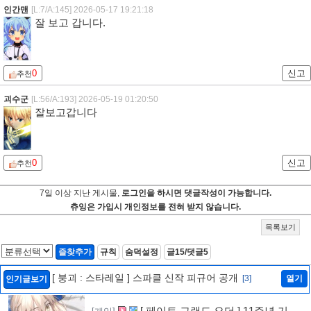
인간맨
[L:7/A:145]
2026-05-17 19:21:18
잘 보고 갑니다.
0
신고
추천
괴수군
[L:56/A:193]
2026-05-19 01:20:50
잘보고갑니다
0
신고
추천
7일 이상 지난 게시물,
로그인을 하시면 댓글작성이 가능합니다.
츄잉은 가입시 개인정보를 전혀 받지 않습니다.
목록보기
즐찾추가
규칙
숨덕설정
글15/댓글5
[ 붕괴 : 스타레일 ] 스파클 신작 피규어 공개
[3]
열기
인기글보기
[ 페이트 그랜드 오더 ] 11주년 기념