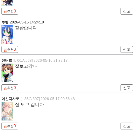
0
신고
추천
루벨
2026-05-16 14:24:10
잘봤습니다
0
신고
추천
텐버드
[L:60/A:568]
2026-05-16 21:32:13
잘보고감다
0
신고
추천
여신치사토
[L:35/A:897]
2026-05-17 00:56:48
잘 보고 갑니다
0
신고
추천