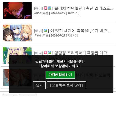
[ 블리치 천년혈전 ] 축전 일러스트 &
[애니]
오프닝 영상 공개
유라리쿠오
| 2026-07-27
[
1092
/ 1 ]
[14]
[ 이 멋진 세계에 축복을! ] 4기 비주얼
[애니]
그림 공개
유라리쿠오
| 2026-07-27
[ 739 / 0 ]
[14]
[ 명탐정 프리큐어! ] 극장판 예고 영
[애니]
상 공개
유라리쿠오
| 2026-07-27
[ 518 / 0 ]
[10]
간단캐배틀이 새로시작됐습니다.
참여해서 보상받아가세요!
간단캐참여하기
[ 체인소 맨 ] 천사의 악마 넨도로이드
[피규어]
공개
유라리쿠오
| 2026-07-27
[ 465 / 0 ]
[11]
닫기
[ 오늘하루 보지 않기 ]
새로고침
다음페이지
1
2
3
4
5
>
>>
검색
제목+내용