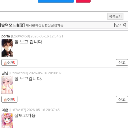
목록보기
[숨덕모드설정]
[닫기X]
게시판최상단항상설정가능
porta
[L:60/A:458]
2026-05-16 12:34:21
잘 보고 갑니다
0
신고
추천
닝닝
[L:59/A:593]
2026-05-16 20:08:07
잘 보고갑니다.
0
신고
추천
여은
[L:67/A:87]
2026-05-16 20:37:45
잘보고가용