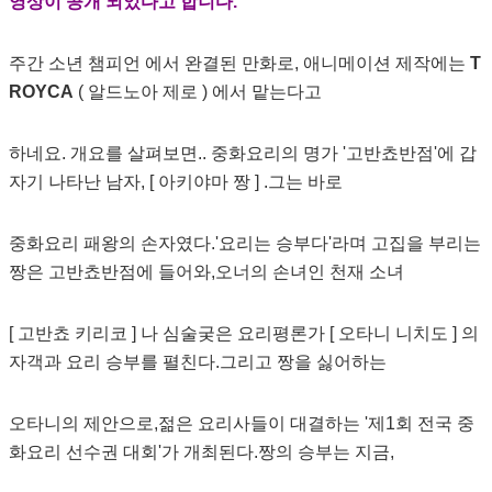
영상이 공개 되었다고 합니다.
주간 소년 챔피언 에서 완결된 만화로, 애니메이션 제작에는
T
ROYCA
( 알드노아 제로 ) 에서 맡는다고
하네요. 개요를 살펴보면.. 중화요리의 명가 '고반쵸반점'에 갑
자기 나타난 남자, [ 아키야마 짱 ] .그는 바로
중화요리 패왕의 손자였다.'요리는 승부다'라며 고집을 부리는
짱은 고반쵸반점에 들어와,오너의 손녀인 천재 소녀
[ 고반쵸 키리코 ] 나 심술궂은 요리평론가 [ 오타니 니치도 ] 의
자객과 요리 승부를 펼친다.그리고 짱을 싫어하는
오타니의 제안으로,젊은 요리사들이 대결하는 '제1회 전국 중
화요리 선수권 대회'가 개최된다.짱의 승부는 지금,