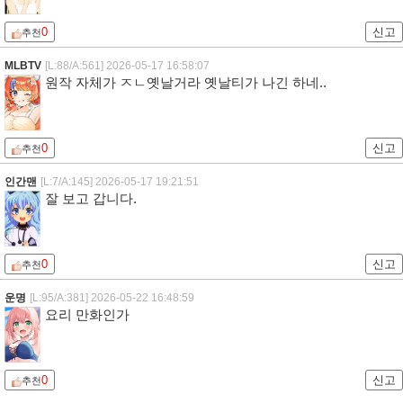
0
신고
추천
MLBTV
[L:88/A:561]
2026-05-17 16:58:07
원작 자체가 ㅈㄴ옛날거라 옛날티가 나긴 하네..
0
신고
추천
인간맨
[L:7/A:145]
2026-05-17 19:21:51
잘 보고 갑니다.
0
신고
추천
운명
[L:95/A:381]
2026-05-22 16:48:59
요리 만화인가
0
신고
추천