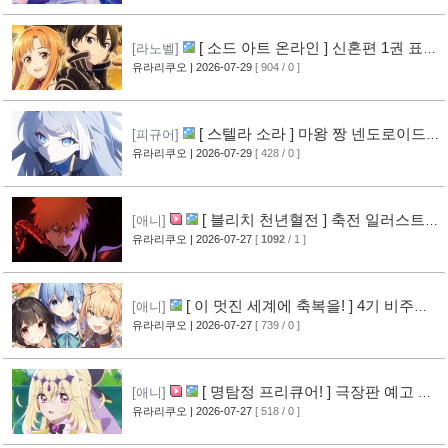
[ 소드 아트 온라인 ] 신혼편 1권 표지
[라노벨]
공개
유라리쿠오
| 2026-07-29
[ 904 / 0 ]
[16]
[ 스텔라 소라 ] 마왕 짱 넨도로이드
[피규어]
공개
유라리쿠오
| 2026-07-29
[ 428 / 0 ]
[10]
[ 블리치 천년혈전 ] 축전 일러스트 &
[애니]
오프닝 영상 공개
유라리쿠오
| 2026-07-27
[
1092
/ 1 ]
[14]
[ 이 멋진 세계에 축복을! ] 4기 비주얼
[애니]
그림 공개
유라리쿠오
| 2026-07-27
[ 739 / 0 ]
[14]
[ 명탐정 프리큐어! ] 극장판 예고 영
[애니]
상 공개
유라리쿠오
| 2026-07-27
[ 518 / 0 ]
[10]