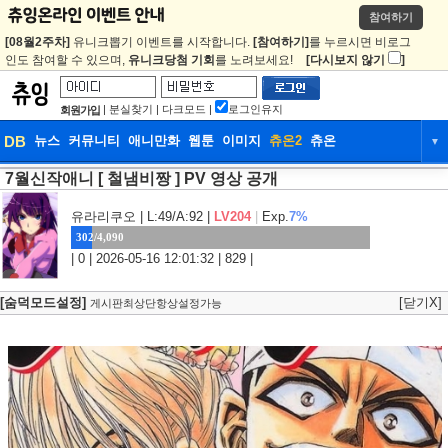
참여하기
[08월2주차]
유니크뽑기 이벤트를 시작합니다.
[참여하기]
를 누르시면 비로그
인도 참여할 수 있으며,
유니크당첨 기회
를 노려보세요!
[다시보지 않기
]
|
분실찾기
|
다크모드
|
로그인유지
회원가입
DB
뉴스
커뮤니티
애니만화
웹툰
이미지
츄온2
츄온
▼
7월신작애니 [ 철냄비짱 ] PV 영상 공개
DB
뉴스
커뮤니티
애니만화
웹툰
이미지
츄온2
츄온
유라리쿠오
| L:49/A:92 |
LV204
|
Exp.
7%
302/4,090
| 0 | 2026-05-16 12:01:32 | 829 |
[숨덕모드설정]
[닫기X]
게시판최상단항상설정가능