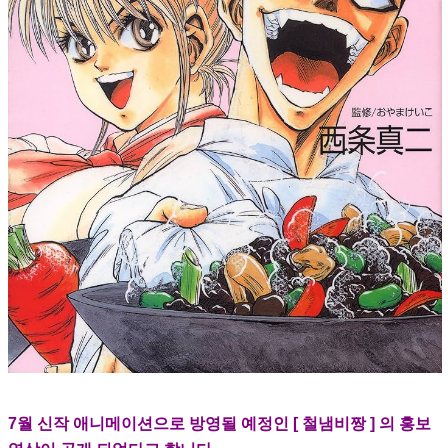
7월 신작 애니메이션으로 방영될 예정인 [ 철냄비짱 ] 의 홍보