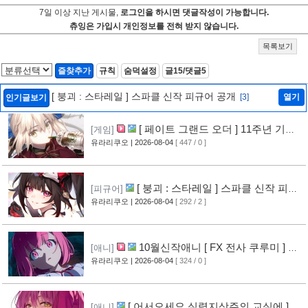
7일 이상 지난 게시물,
로그인을 하시면 댓글작성이 가능합니다.
츄잉은 가입시 개인정보를 전혀 받지 않습니다.
목록보기
즐찾추가
규칙
숨덕설정
글15/댓글5
[ 붕괴 : 스타레일 ] 스파클 신작 피규어 공개
[3]
열기
인기글보기
[ 페이트 그랜드 오더 ] 11주년 기념
[게임]
영상 공개
유라리쿠오
| 2026-08-04
[ 447 / 0 ]
[6]
[ 붕괴 : 스타레일 ] 스파클 신작 피규
[피규어]
어 공개
유라리쿠오
| 2026-08-04
[ 292 / 2 ]
[3]
10월신작애니 [ FX 전사 쿠루미 ] PV
[애니]
영상 공개
유라리쿠오
| 2026-08-04
[ 324 / 0 ]
[5]
[ 어서오세요 실력지상주의 교실에 ] 블
[애니]