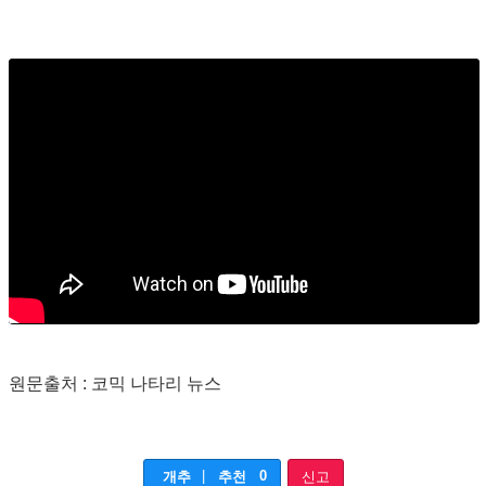
원문출처 : 코믹 나타리 뉴스
|
0
개추
추천
신고