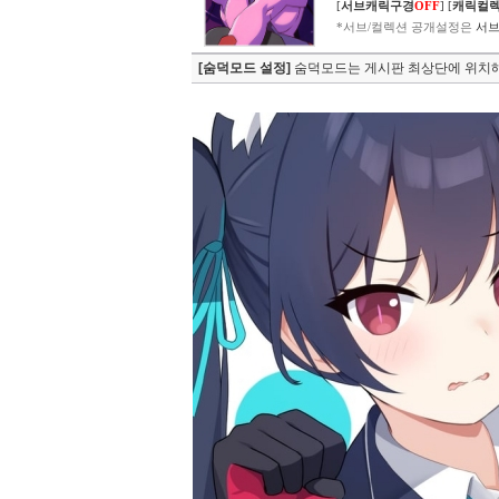
[
서브캐릭구경
OFF
]
[
캐릭컬
*서브/컬렉션 공개설정은
서브
[숨덕모드 설정]
숨덕모드는 게시판 최상단에 위치해