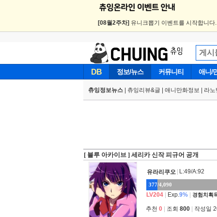
[08월2주차]
유니크뽑기 이벤트를 시작합니다
DB
정보/뉴스
커뮤니티
애니/
츄잉정보뉴스
|
츄잉리뷰&글
|
애니만화정보
|
라노
[ 블루 아카이브 ] 세리카 신작 피규어 공개
|
L:49/A:92
유라리쿠오
377/4,090
LV204
|
Exp.
9%
|
경험치획득
추천
0
|
조회
800
|
작성일 202