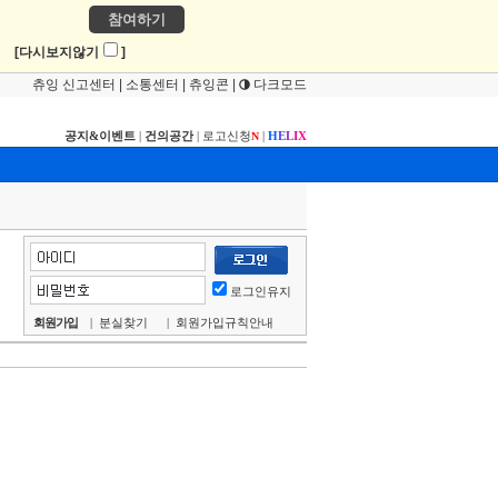
참여하기
!
[다시보지않기
]
츄잉 신고센터
|
소통센터
|
츄잉콘
|
다크모드
공지&이벤트
|
건의공간
|
로고신청
|
H
E
L
I
X
N
로그인유지
회원가입
|
분실찾기
|
회원가입규칙안내