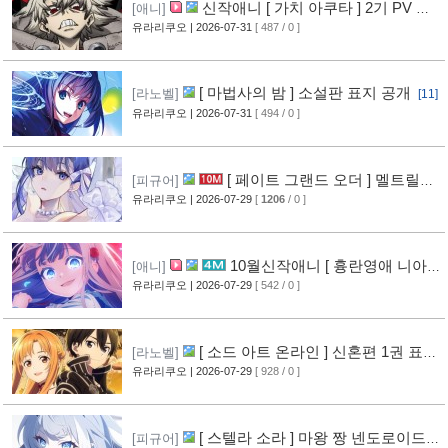
신작애니 [ 가치 아쿠타 ] 2기 PV 영
[애니]
상 공개
유라리쿠오
| 2026-07-31
[ 487 / 0 ]
[13]
[ 마법사의 밤 ] 소설판 표지 공개
[라노벨]
[11]
유라리쿠오
| 2026-07-31
[ 494 / 0 ]
[ 페이트 그랜드 오더 ] 멜트릴리
[피규어]
스 신작 피규어 공개
유라리쿠오
| 2026-07-29
[
1206
/ 0 ]
[12]
10월신작애니 [ 흉란영애 니아
[애니]
리스톤 ] PV 영상 공개
유라리쿠오
| 2026-07-29
[ 542 / 0 ]
[13]
[ 소드 아트 온라인 ] 신혼편 1권 표지
[라노벨]
공개
유라리쿠오
| 2026-07-29
[ 928 / 0 ]
[16]
[ 스텔라 소라 ] 마왕 짱 넨도로이드
[피규어]