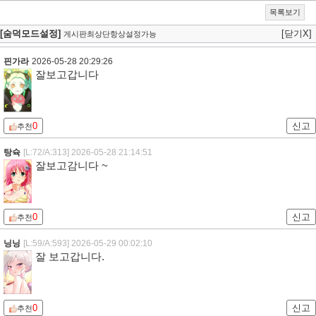
목록보기
[숨덕모드설정]
[닫기X]
게시판최상단항상설정가능
핀가라
2026-05-28 20:29:26
잘보고갑니다
0
신고
추천
탕슉
[L:72/A:313]
2026-05-28 21:14:51
잘보고감니다 ~
0
신고
추천
닝닝
[L:59/A:593]
2026-05-29 00:02:10
잘 보고갑니다.
0
신고
추천