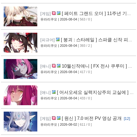
[ 페이트 그랜드 오더 ] 11주년 기념
[게임]
영상 공개
유라리쿠오
| 2026-08-04
[ 563 / 0 ]
[7]
[ 붕괴 : 스타레일 ] 스파클 신작 피규
[피규어]
어 공개
유라리쿠오
| 2026-08-04
[ 393 / 2 ]
[4]
10월신작애니 [ FX 전사 쿠루미 ] PV
[애니]
영상 공개
유라리쿠오
| 2026-08-04
[ 417 / 0 ]
[5]
[ 어서오세요 실력지상주의 교실에 ] 블
[애니]
루레이 VOL.2 표지 공개
유라리쿠오
| 2026-08-04
[ 433 / 0 ]
[6]
[ 원신 ] 7.0 버전 PV 영상 공개
[게임]
[12]
유라리쿠오
| 2026-08-02
[ 611 / 0 ]