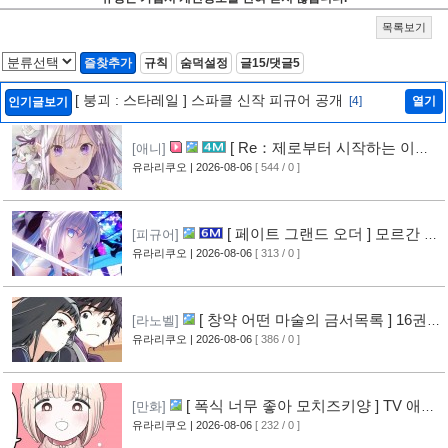
목록보기
즐찾추가
규칙
숨덕설정
글15/댓글5
[ 붕괴 : 스타레일 ] 스파클 신작 피규어 공개
[4]
열기
인기글보기
[ Re：제로부터 시작하는 이세
[애니]
계 생활 ] 4기 탈환편 PV 영상 공개
유라리쿠오
| 2026-08-06
[ 544 / 0 ]
[9]
[ 페이트 그랜드 오더 ] 모르간 르
[피규어]
페이 신작 피규어 공개
유라리쿠오
| 2026-08-06
[ 313 / 0 ]
[4]
[ 창약 어떤 마술의 금서목록 ] 16권
[라노벨]
표지 공개
유라리쿠오
| 2026-08-06
[ 386 / 0 ]
[7]
[ 폭식 너무 좋아 모치즈키양 ] TV 애니
[만화]
메이션화 결정
유라리쿠오
| 2026-08-06
[ 232 / 0 ]
[7]