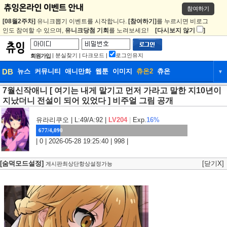
참여하기
[08월2주차]
유니크뽑기 이벤트를 시작합니다.
[참여하기]
를 누르시면 비로그
인도 참여할 수 있으며,
유니크당첨 기회
를 노려보세요!
[다시보지 않기
]
|
분실찾기
|
다크모드
|
로그인유지
회원가입
DB
뉴스
커뮤니티
애니만화
웹툰
이미지
츄온2
츄온
▼
7월신작애니 [ 여기는 내게 맡기고 먼저 가라고 말한 지10년이
DB
뉴스
커뮤니티
애니만화
지났더니 전설이 되어 있었다 ] 비주얼 그림 공개
웹툰
이미지
츄온2
츄온
유라리쿠오
| L:49/A:92 |
LV204
|
Exp.
16%
677/4,090
| 0 | 2026-05-28 19:25:40 | 998 |
[숨덕모드설정]
[닫기X]
게시판최상단항상설정가능