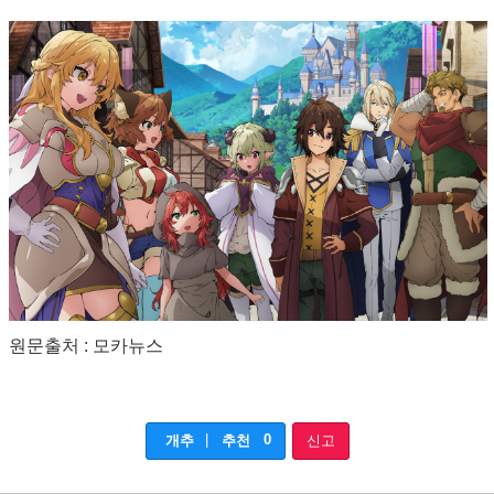
원문출처 : 모카뉴스
|
0
개추
추천
신고