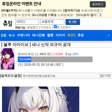
참여하기
[08월2주차]
유니크뽑기 이벤트를 시작합니다.
[참여하기]
를 누르시면 비로그
인도 참여할 수 있으며,
유니크당첨 기회
를 노려보세요!
[다시보지 않기
]
|
분실찾기
|
다크모드
|
로그인유지
회원가입
DB
뉴스
커뮤니티
애니만화
웹툰
이미지
츄온2
츄온
▼
[ 블루 아카이브 ] 세나 신작 피규어 공개
DB
뉴스
커뮤니티
애니만화
웹툰
이미지
츄온2
츄온
유라리쿠오
| L:49/A:92 |
LV204
|
Exp.
18%
752/4,090
| 0 | 2026-05-31 00:14:46 | 807 |
[숨덕모드설정]
[닫기X]
게시판최상단항상설정가능