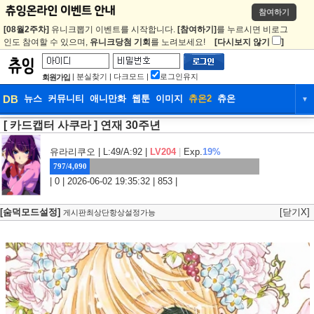
참여하기
[08월2주차]
유니크뽑기 이벤트를 시작합니다.
[참여하기]
를 누르시면 비로그
인도 참여할 수 있으며,
유니크당첨 기회
를 노려보세요!
[다시보지 않기
]
|
분실찾기
|
다크모드
|
로그인유지
회원가입
DB
뉴스
커뮤니티
애니만화
웹툰
이미지
츄온2
츄온
▼
[ 카드캡터 사쿠라 ] 연재 30주년
DB
뉴스
커뮤니티
애니만화
웹툰
이미지
츄온2
츄온
유라리쿠오
| L:49/A:92 |
LV204
|
Exp.
19%
797/4,090
| 0 | 2026-06-02 19:35:32 | 853 |
[숨덕모드설정]
[닫기X]
게시판최상단항상설정가능