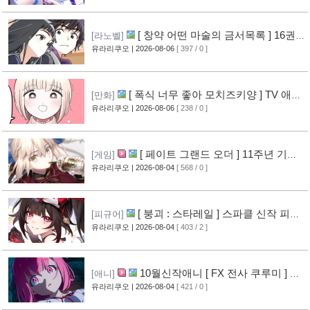
[ 창약 어떤 마술의 금서목록 ] 16권
[라노벨]
표지 공개
유라리쿠오
| 2026-08-06
[ 397 / 0 ]
[8]
[ 폭식 너무 좋아 모치즈키양 ] TV 애니
[만화]
메이션화 결정
유라리쿠오
| 2026-08-06
[ 238 / 0 ]
[9]
[ 페이트 그랜드 오더 ] 11주년 기념
[게임]
영상 공개
유라리쿠오
| 2026-08-04
[ 568 / 0 ]
[8]
[ 붕괴 : 스타레일 ] 스파클 신작 피규
[피규어]
어 공개
유라리쿠오
| 2026-08-04
[ 403 / 2 ]
[5]
10월신작애니 [ FX 전사 쿠루미 ] PV
[애니]
영상 공개
유라리쿠오
| 2026-08-04
[ 421 / 0 ]
[6]