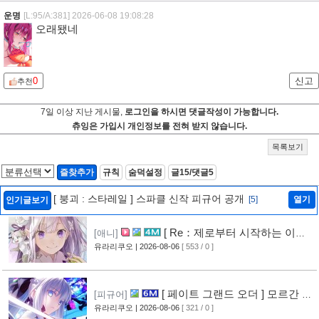
운명
[L:95/A:381]
2026-06-08 19:08:28
오래됐네
0
신고
추천
7일 이상 지난 게시물,
로그인을 하시면 댓글작성이 가능합니다.
츄잉은 가입시 개인정보를 전혀 받지 않습니다.
목록보기
즐찾추가
규칙
숨덕설정
글15/댓글5
[ 붕괴 : 스타레일 ] 스파클 신작 피규어 공개
[5]
열기
인기글보기
[ Re：제로부터 시작하는 이세
[애니]
계 생활 ] 4기 탈환편 PV 영상 공개
유라리쿠오
| 2026-08-06
[ 553 / 0 ]
[10]
[ 페이트 그랜드 오더 ] 모르간 르
[피규어]
페이 신작 피규어 공개
유라리쿠오
| 2026-08-06
[ 321 / 0 ]
[6]