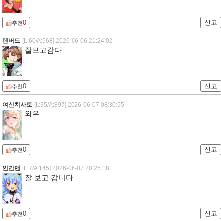
0
신고
추천
텐버드
[L:60/A:568]
2026-06-06 21:24:02
잘보고감다
0
신고
추천
여신치사토
[L:35/A:897]
2026-06-07 08:30:55
와우
0
신고
추천
인간맨
[L:7/A:145]
2026-06-07 20:25:18
잘 보고 갑니다.
0
신고
추천