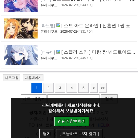
리스톤 ] PV 영상 공개
유라리쿠오
| 2026-07-29
[ 544 / 0 ]
[13]
[ 소드 아트 온라인 ] 신혼편 1권 표지
[라노벨]
공개
유라리쿠오
| 2026-07-29
[ 931 / 0 ]
[16]
[ 스텔라 소라 ] 마왕 짱 넨도로이드
[피규어]
공개
유라리쿠오
| 2026-07-29
[ 445 / 0 ]
[10]
새로고침
다음페이지
1
2
3
4
5
>
>>
검색
제목+내용
간단캐배틀이 새로시작됐습니다.
참여해서 보상받아가세요!
공지/이벤
|
다크모드
|
건의사항
|
이미지신고
작품건의
|
캐릭건의
|
기타디비
|
게시판신청
간단캐참여하기
PC버전
|
클론신고
|
정지/패널티문의
|
H
E
L
I
X
닫기
[ 오늘하루 보지 않기 ]
Copyright
CHUING
Communications.