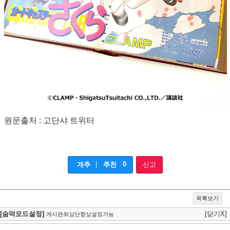
원문출처 : 고단샤 트위터
|
0
개추
추천
신고
목록보기
[숨덕모드설정]
[닫기X]
게시판최상단항상설정가능